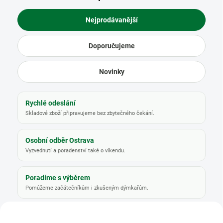
t
v
Nejprodávanější
í
Doporučujeme
Novinky
Rychlé odeslání
Skladové zboží připravujeme bez zbytečného čekání.
Osobní odběr Ostrava
Vyzvednutí a poradenství také o víkendu.
Poradíme s výběrem
Pomůžeme začátečníkům i zkušeným dýmkařům.
TIP
TIP
VÍCE ZA MÉNĚ
VÍCE ZA MÉNĚ