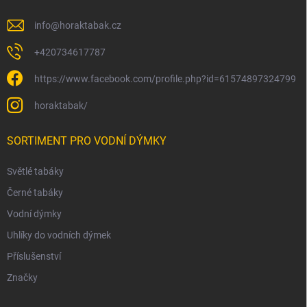
info
@
horaktabak.cz
+420734617787
https://www.facebook.com/profile.php?id=61574897324799
horaktabak/
SORTIMENT PRO VODNÍ DÝMKY
Světlé tabáky
Černé tabáky
Vodní dýmky
Uhlíky do vodních dýmek
Příslušenství
Značky