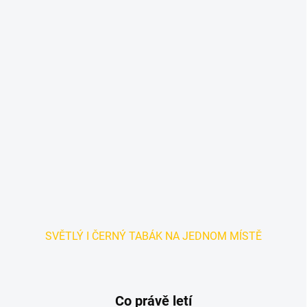
d
ý
m
k
y
a
p
ř
í
s
l
u
š
SVĚTLÝ I ČERNÝ TABÁK NA JEDNOM MÍSTĚ
e
n
s
Co právě letí