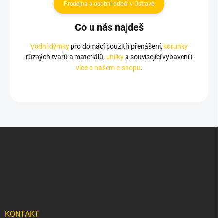
Prodejna a osobní odběr v Ostravě
Co u nás najdeš
Vodní dýmky
pro domácí použití i přenášení,
korunky
různých tvarů a materiálů,
uhlíky
a související vybavení i
více o našem e-shopu
.
Z
á
p
a
t
í
KONTAKT