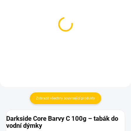
SKLADEM
SKLADEM
(1 KS)
(1 KS)
Azure BLACK - Ultra
Starbuzz Vintage Dark
Violet 250g
Carribean 250g
1 199 Kč
1 049 Kč
Do košíku
Do košíku
Zobrazit všechny související produkty
Darkside Core Barvy C 100g – tabák do
vodní dýmky