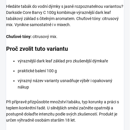
Hledáte tabák do vodní dýmky s jasně rozpoznatelnou variantou?
Darkside Core Barvy C 100g kombinuje výraznější dark leaf
tabákový základ s čitelným aromatem. Chuťové tóny: citrusový
mix. Vynikne samostatně i v mixech.
Chuťové tóny:
citrusový mix.
Proč zvolit tuto variantu
výraznější dark leaf základ pro zkušenější dýmkaře
praktické balení 100 g
výrazný název varianty usnadňuje výběr i opakovaný
nákup
Při přípravě přizpůsobte množství tabáku, typ korunky a práci s
teplem konkrétní řadě. U silnějších směsí začněte opatrněji a
postupně dolaďte intenzitu podle svých zkušeností. Produkt je
určen výhradně osobám starším 18 let.