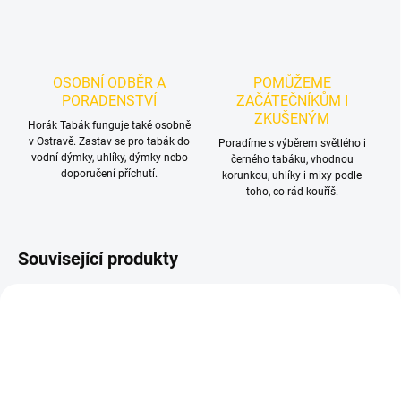
OSOBNÍ ODBĚR A
POMŮŽEME
PORADENSTVÍ
ZAČÁTEČNÍKŮM I
ZKUŠENÝM
Horák Tabák funguje také osobně
v Ostravě. Zastav se pro tabák do
Poradíme s výběrem světlého i
vodní dýmky, uhlíky, dýmky nebo
černého tabáku, vhodnou
doporučení příchutí.
korunkou, uhlíky i mixy podle
toho, co rád kouříš.
Související produkty