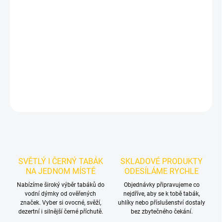
Příchuť: Citrusy.
Darkside Core Barvy C 100g
je výraznější dark
leaf tabák do vodní dýmky značky Darkside.
Chuťové tóny:
citrusový mix. Oceníte jej samostatně i při kombinování s dalšími
příchutěmi.
DETAILNÍ INFORMACE
ZEPTAT SE
HLÍDAT
SVĚTLÝ I ČERNÝ TABÁK
SKLADOVÉ PRODUKTY
NA JEDNOM MÍSTĚ
ODESÍLÁME RYCHLE
Nabízíme široký výběr tabáků do
Objednávky připravujeme co
vodní dýmky od ověřených
nejdříve, aby se k tobě tabák,
značek. Vyber si ovocné, svěží,
uhlíky nebo příslušenství dostaly
dezertní i silnější černé příchutě.
bez zbytečného čekání.