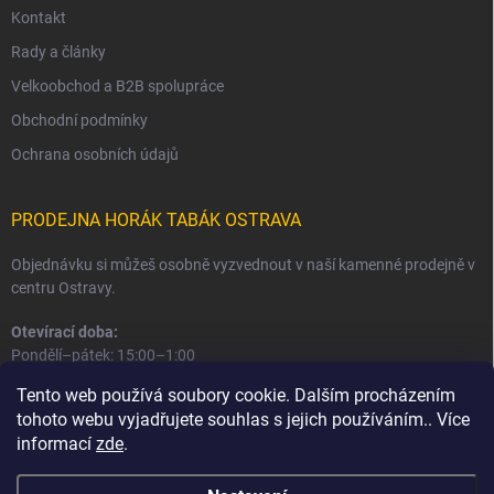
Kontakt
Rady a články
Velkoobchod a B2B spolupráce
Obchodní podmínky
Ochrana osobních údajů
PRODEJNA HORÁK TABÁK OSTRAVA
Objednávku si můžeš osobně vyzvednout v naší kamenné prodejně v
centru Ostravy.
Otevírací doba:
Pondělí–pátek: 15:00–1:00
Sobota–neděle: 16:00–1:00
Tento web používá soubory cookie. Dalším procházením
tohoto webu vyjadřujete souhlas s jejich používáním.. Více
Informace o prodejně a osobním odběru
informací
zde
.