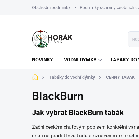
Přejít
Obchodní podmínky
Podmínky ochrany osobních ú
na
obsah
NOVINKY
VODNÍ DÝMKY
TABÁKY DO 
Domů
Tabáky do vodní dýmky
ČERNÝ TABÁK
BlackBurn
Jak vybrat BlackBurn tabák
Začni českým chuťovým popisem konkrétní varian
údaji na produktové kartě a označením konkrétní