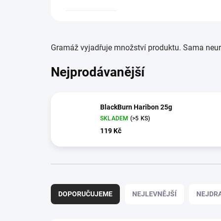
Gramáž vyjadřuje množství produktu. Sama neurčuj
Nejprodávanější
BlackBurn Haribon 25g
SKLADEM
(>5 KS)
119 Kč
Ř
a
DOPORUČUJEME
NEJLEVNĚJŠÍ
NEJDRA
z
e