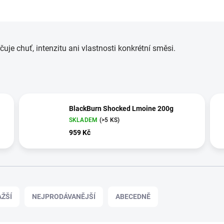
e chuť, intenzitu ani vlastnosti konkrétní směsi.
BlackBurn Shocked Lmoine 200g
SKLADEM
(>5 KS)
959 Kč
ŽŠÍ
NEJPRODÁVANĚJŠÍ
ABECEDNĚ