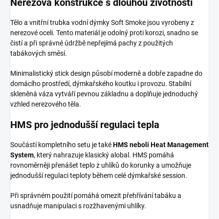
Nerezová konstrukce s dlouhou životností
Tělo a vnitřní trubka vodní dýmky Soft Smoke jsou vyrobeny z
nerezové oceli. Tento materiál je odolný proti korozi, snadno se
čistí a při správné údržbě nepřejímá pachy z použitých
tabákových směsí.
Minimalistický stick design působí moderně a dobře zapadne do
domácího prostředí, dýmkařského koutku i provozu. Stabilní
skleněná váza vytváří pevnou základnu a doplňuje jednoduchý
vzhled nerezového těla.
HMS pro jednodušší regulaci tepla
Součástí kompletního setu je také
HMS neboli Heat Management
System
, který nahrazuje klasický alobal. HMS pomáhá
rovnoměrněji přenášet teplo z uhlíků do korunky a umožňuje
jednodušší regulaci teploty během celé dýmkařské session.
Při správném použití pomáhá omezit přehřívání tabáku a
usnadňuje manipulaci s rozžhavenými uhlíky.