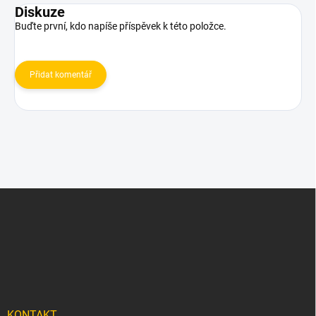
Diskuze
Buďte první, kdo napíše příspěvek k této položce.
Přidat komentář
Z
á
p
a
t
í
KONTAKT