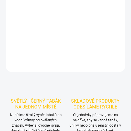
Vodní dýmka Soft Smoke – kompletní nerezový set s vázou,
korunkou a HMS
je vodní dýmka pro kompletní dýmkařskou
sestavu a pohodlné používání. Kompletní nerezová vodní dýmka
Soft Smoke s vázou, hliněnou korunkou, HMS regulátorem tepla,
silikonovou hadicí a náustkem.
DETAILNÍ INFORMACE
ZEPTAT SE
HLÍDAT
SVĚTLÝ I ČERNÝ TABÁK
SKLADOVÉ PRODUKTY
NA JEDNOM MÍSTĚ
ODESÍLÁME RYCHLE
Nabízíme široký výběr tabáků do
Objednávky připravujeme co
vodní dýmky od ověřených
nejdříve, aby se k tobě tabák,
značek. Vyber si ovocné, svěží,
uhlíky nebo příslušenství dostaly
dezertní i silnější černé příchutě.
bez zbytečného čekání.