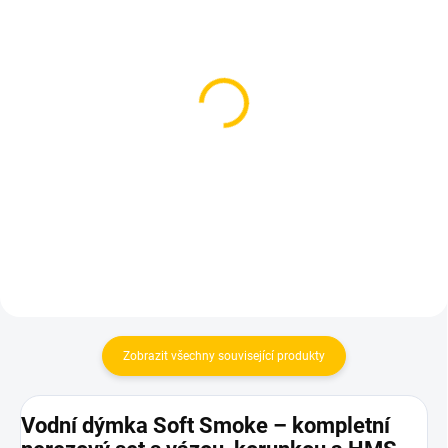
SKLADEM
SKLADEM
(1 KS)
(>5 KS)
Vodní dýmka - KVZE,
Vodní dýmka - Soft
Grid Ink (+ váza Craft)
Smoke
4 800 Kč
1 999 Kč
Do košíku
Do košíku
Zobrazit všechny související produkty
Vodní dýmka Soft Smoke – kompletní