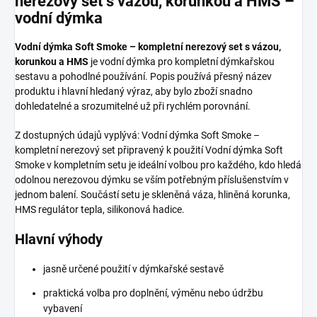
nerezový set s vázou, korunkou a HMS –
vodní dýmka
Vodní dýmka Soft Smoke – kompletní nerezový set s vázou,
korunkou a HMS
je vodní dýmka pro kompletní dýmkařskou
sestavu a pohodlné používání. Popis používá přesný název
produktu i hlavní hledaný výraz, aby bylo zboží snadno
dohledatelné a srozumitelné už při rychlém porovnání.
Z dostupných údajů vyplývá: Vodní dýmka Soft Smoke –
kompletní nerezový set připravený k použití Vodní dýmka Soft
Smoke v kompletním setu je ideální volbou pro každého, kdo hledá
odolnou nerezovou dýmku se vším potřebným příslušenstvím v
jednom balení. Součástí setu je skleněná váza, hliněná korunka,
HMS regulátor tepla, silikonová hadice.
Hlavní výhody
jasně určené použití v dýmkařské sestavě
praktická volba pro doplnění, výměnu nebo údržbu
vybavení