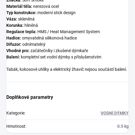
Materiál těla:
nerezová ocel
Typ konstrukce:
moderní stick design
Váza:
skleněná
Korunka:
hliněná
Regulace tepla:
HMS / Heat Management System
Hadice:
omyvatelná silikonová hadice
Difuzor:
odnímatelný
Vhodné pro:
začátečníky i zkušené dýmkaře
Balení:
kompletní set vodní dýmky s příslušenstvím
Tabák, kokosové uhlíky a elektrický žhavič nejsou součástí balení.
Doplňkové parametry
Kategorie
:
VODNÍ DÝMKY
Hmotnost
:
0.5 kg