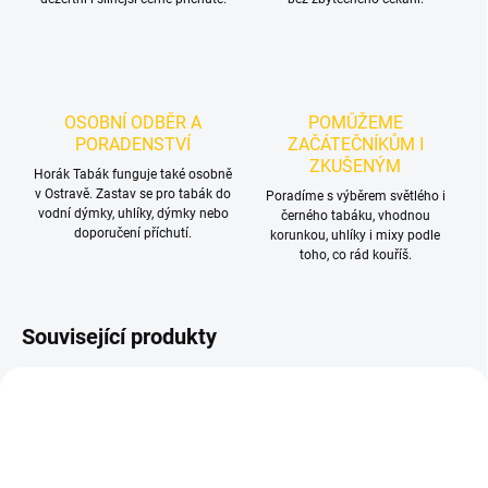
OSOBNÍ ODBĚR A
POMŮŽEME
PORADENSTVÍ
ZAČÁTEČNÍKŮM I
ZKUŠENÝM
Horák Tabák funguje také osobně
v Ostravě. Zastav se pro tabák do
Poradíme s výběrem světlého i
vodní dýmky, uhlíky, dýmky nebo
černého tabáku, vhodnou
doporučení příchutí.
korunkou, uhlíky i mixy podle
toho, co rád kouříš.
Související produkty
TIP
TIP