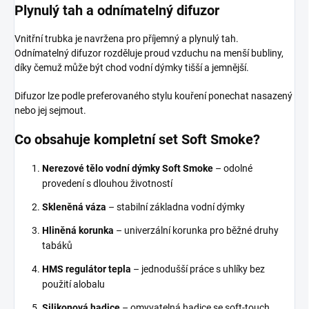
Plynulý tah a odnímatelný difuzor
Vnitřní trubka je navržena pro příjemný a plynulý tah.
Odnímatelný difuzor rozděluje proud vzduchu na menší bubliny,
díky čemuž může být chod vodní dýmky tišší a jemnější.
Difuzor lze podle preferovaného stylu kouření ponechat nasazený
nebo jej sejmout.
Co obsahuje kompletní set Soft Smoke?
Nerezové tělo vodní dýmky Soft Smoke
– odolné
provedení s dlouhou životností
Skleněná váza
– stabilní základna vodní dýmky
Hliněná korunka
– univerzální korunka pro běžné druhy
tabáků
HMS regulátor tepla
– jednodušší práce s uhlíky bez
použití alobalu
Silikonová hadice
– omyvatelná hadice se soft-touch