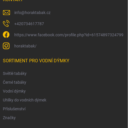
info
@
horaktabak.cz
+420734617787
https://www.facebook.com/profile.php?id=61574897324799
horaktabak/
SORTIMENT PRO VODNÍ DÝMKY
Světlé tabáky
Černé tabáky
Vodní dýmky
Uhlíky do vodních dýmek
Příslušenství
Značky