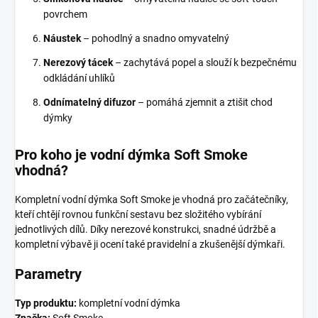
povrchem
Náustek
– pohodlný a snadno omyvatelný
Nerezový tácek
– zachytává popel a slouží k bezpečnému
odkládání uhlíků
Odnímatelný difuzor
– pomáhá zjemnit a ztišit chod
dýmky
Pro koho je vodní dýmka Soft Smoke
vhodná?
Kompletní vodní dýmka Soft Smoke je vhodná pro začátečníky,
kteří chtějí rovnou funkční sestavu bez složitého vybírání
jednotlivých dílů. Díky nerezové konstrukci, snadné údržbě a
kompletní výbavě ji ocení také pravidelní a zkušenější dýmkaři.
Parametry
Typ produktu:
kompletní vodní dýmka
Značka:
Soft Smoke