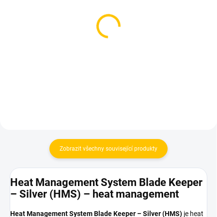
SKLADEM
SKLADEM
(2 KS)
(1 KS)
Azure BLACK - Pnpl
Azure BLACK - Ccmania
Express 250g
250g
1 199 Kč
1 199 Kč
Do košíku
Do košíku
Zobrazit všechny související produkty
Heat Management System Blade Keeper
– Silver (HMS) – heat management
Heat Management System Blade Keeper – Silver (HMS)
je heat