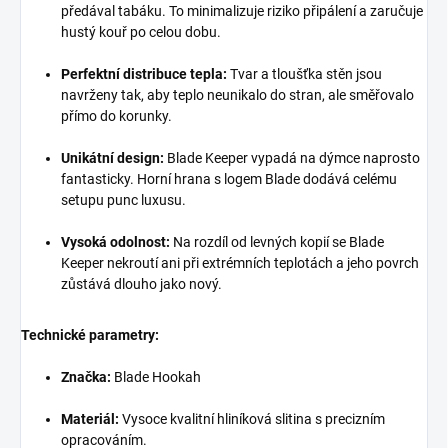
předával tabáku. To minimalizuje riziko připálení a zaručuje
hustý kouř po celou dobu.
Perfektní distribuce tepla:
Tvar a tloušťka stěn jsou
navrženy tak, aby teplo neunikalo do stran, ale směřovalo
přímo do korunky.
Unikátní design:
Blade Keeper vypadá na dýmce naprosto
fantasticky. Horní hrana s logem Blade dodává celému
setupu punc luxusu.
Vysoká odolnost:
Na rozdíl od levných kopií se Blade
Keeper nekroutí ani při extrémních teplotách a jeho povrch
zůstává dlouho jako nový.
Technické parametry:
Značka:
Blade Hookah
Materiál:
Vysoce kvalitní hliníková slitina s precizním
opracováním.