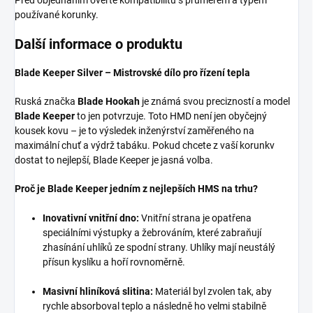
Před objednáním ověřte kompatibilitu s průměrem a typem
používané korunky.
Další informace o produktu
Blade Keeper Silver – Mistrovské dílo pro řízení tepla
Ruská značka
Blade Hookah
je známá svou precizností a model
Blade Keeper
to jen potvrzuje. Toto HMD není jen obyčejný
kousek kovu – je to výsledek inženýrství zaměřeného na
maximální chuť a výdrž tabáku. Pokud chcete z vaší korunkv
dostat to nejlepší, Blade Keeper je jasná volba.
Proč je Blade Keeper jedním z nejlepších HMS na trhu?
Inovativní vnitřní dno:
Vnitřní strana je opatřena
speciálními výstupky a žebrováním, které zabraňují
zhasínání uhlíků ze spodní strany. Uhlíky mají neustálý
přísun kyslíku a hoří rovnoměrně.
Masivní hliníková slitina:
Materiál byl zvolen tak, aby
rychle absorboval teplo a následně ho velmi stabilně