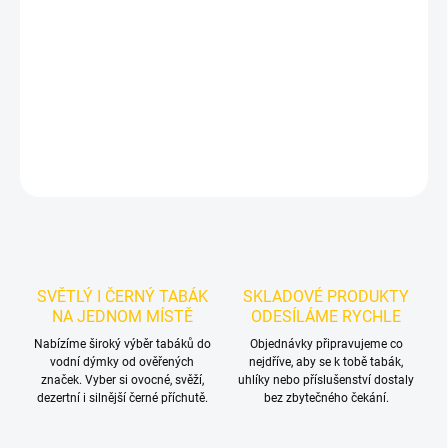
korunkou. Exkluzivní nerezový HMS od legendární značky Blade
Hookah pro dokonalou kontrolu tepla. Blade Keeper Silver je
prémiové zařízení pro správu tepla, které nahrazuje alobal a
posouvá.
DETAILNÍ INFORMACE
ZEPTAT SE
HLÍDAT
SVĚTLÝ I ČERNÝ TABÁK
SKLADOVÉ PRODUKTY
NA JEDNOM MÍSTĚ
ODESÍLÁME RYCHLE
Nabízíme široký výběr tabáků do
Objednávky připravujeme co
vodní dýmky od ověřených
nejdříve, aby se k tobě tabák,
značek. Vyber si ovocné, svěží,
uhlíky nebo příslušenství dostaly
dezertní i silnější černé příchutě.
bez zbytečného čekání.