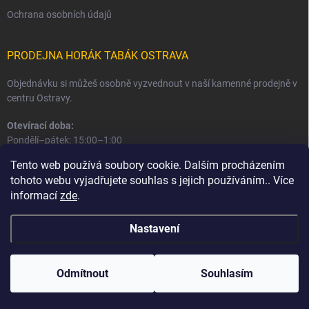
Ochrana osobních údajů
PRODEJNA HORÁK TABÁK OSTRAVA
Objednávku si můžeš osobně vyzvednout v naší kamenné prodejně v
centru Ostravy.
Otevírací doba:
Pondělí–pátek: 15:00–1:00
Sobota–neděle: 16:00–1:00
Tento web používá soubory cookie. Dalším procházením
tohoto webu vyjadřujete souhlas s jejich používáním.. Více
Informace o prodejně a osobním odběru
informací
zde
.
Nastavení
Copyright 2026
Horák Tabák
. Všechna práva vyhrazena.
Odmítnout
Souhlasím
Vytvořil Shoptet
Používáme
ověření věku Adulto