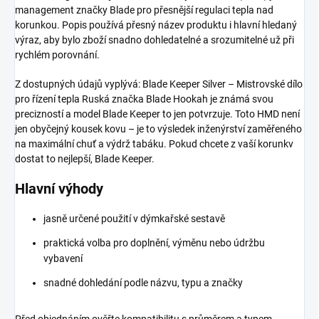
management značky Blade pro přesnější regulaci tepla nad
korunkou. Popis používá přesný název produktu i hlavní hledaný
výraz, aby bylo zboží snadno dohledatelné a srozumitelné už při
rychlém porovnání.
Z dostupných údajů vyplývá: Blade Keeper Silver – Mistrovské dílo
pro řízení tepla Ruská značka Blade Hookah je známá svou
precizností a model Blade Keeper to jen potvrzuje. Toto HMD není
jen obyčejný kousek kovu – je to výsledek inženýrství zaměřeného
na maximální chuť a výdrž tabáku. Pokud chcete z vaší korunkv
dostat to nejlepší, Blade Keeper.
Hlavní výhody
jasně určené použití v dýmkařské sestavě
praktická volba pro doplnění, výměnu nebo údržbu
vybavení
snadné dohledání podle názvu, typu a značky