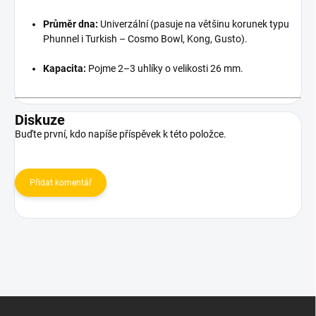
Průměr dna:
Univerzální (pasuje na většinu korunek typu
Phunnel i Turkish – Cosmo Bowl, Kong, Gusto).
Kapacita:
Pojme 2–3 uhlíky o velikosti 26 mm.
Diskuze
Buďte první, kdo napíše příspěvek k této položce.
Přidat komentář
Z