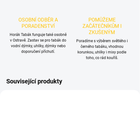
OSOBNÍ ODBĚR A
POMŮŽEME
PORADENSTVÍ
ZAČÁTEČNÍKŮM I
ZKUŠENÝM
Horák Tabák funguje také osobně
v Ostravě. Zastav se pro tabák do
Poradíme s výběrem světlého i
vodní dýmky, uhlíky, dýmky nebo
černého tabáku, vhodnou
doporučení příchutí.
korunkou, uhlíky i mixy podle
toho, co rád kouříš.
Související produkty