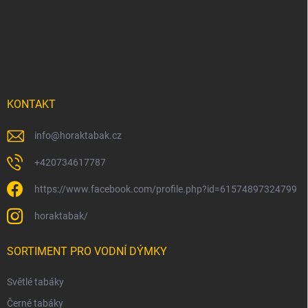
á
p
a
t
í
KONTAKT
info
@
horaktabak.cz
+420734617787
https://www.facebook.com/profile.php?id=61574897324799
horaktabak/
SORTIMENT PRO VODNÍ DÝMKY
Světlé tabáky
Černé tabáky