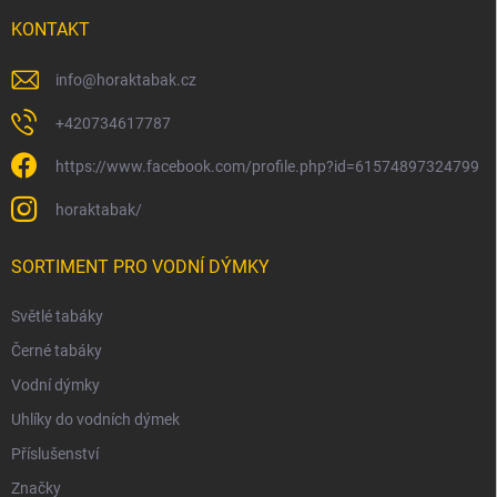
KONTAKT
info
@
horaktabak.cz
+420734617787
https://www.facebook.com/profile.php?id=61574897324799
horaktabak/
SORTIMENT PRO VODNÍ DÝMKY
Světlé tabáky
Černé tabáky
Vodní dýmky
Uhlíky do vodních dýmek
Příslušenství
Značky