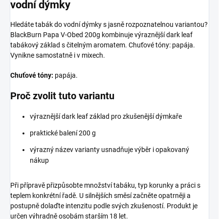
vodní dýmky
Hledáte tabák do vodní dýmky s jasně rozpoznatelnou variantou?
BlackBurn Papa V-Obed 200g kombinuje výraznější dark leaf
tabákový základ s čitelným aromatem. Chuťové tóny: papája.
Vynikne samostatně i v mixech.
Chuťové tóny:
papája.
Proč zvolit tuto variantu
výraznější dark leaf základ pro zkušenější dýmkaře
praktické balení 200 g
výrazný název varianty usnadňuje výběr i opakovaný
nákup
Při přípravě přizpůsobte množství tabáku, typ korunky a práci s
teplem konkrétní řadě. U silnějších směsí začněte opatrněji a
postupně dolaďte intenzitu podle svých zkušeností. Produkt je
určen výhradně osobám starším 18 let.