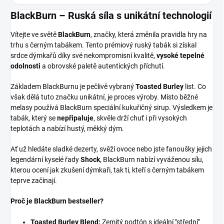
BlackBurn – Ruská síla s unikátní technologií
Vítejte ve světě
BlackBurn
, značky, která změnila pravidla hry na
trhu s černým tabákem. Tento prémiový ruský tabák si získal
srdce dýmkařů díky své nekompromisní kvalitě,
vysoké tepelné
odolnosti
a obrovské paletě autentických příchutí.
Základem BlackBurnu je pečlivě vybraný
Toasted Burley
list. Co
však dělá tuto značku unikátní, je proces výroby. Místo běžné
melasy používá BlackBurn speciální kukuřičný sirup. Výsledkem je
tabák, který se
nepřipaluje
, skvěle drží chuť i při vysokých
teplotách a nabízí hustý, měkký dým.
Ať už hledáte sladké dezerty, svěží ovoce nebo jste fanoušky jejich
legendární kyselé řady
Shock
, BlackBurn nabízí vyváženou sílu,
kterou ocení jak zkušení dýmkaři, tak ti, kteří s černým tabákem
teprve začínají.
Proč je BlackBurn bestseller?
Toasted Burley Blend:
Zemitý podtón s ideální "střední"