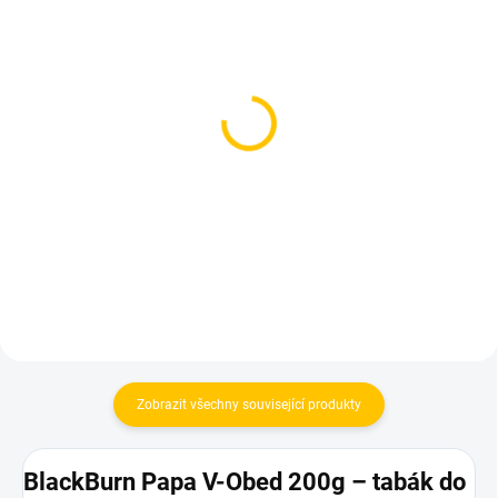
SKLADEM
SKLADEM
(1 KS)
(3 KS)
Azure BLACK - Papaj
Dozaj Gold - Papa 200g
250g
699 Kč
1 199 Kč
Do košíku
Do košíku
Zobrazit všechny související produkty
BlackBurn Papa V-Obed 200g – tabák do