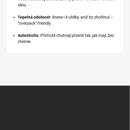
silou.
Tepelná odolnost:
Snese i 4 uhlíky, aniž by zhořknul –
"overpack" friendly.
Autenticita:
Příchutě chutnají přesně tak, jak mají, bez
chemie.
Z
á
p
a
t
í