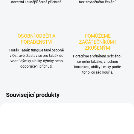
dezertní i silnější černé příchutě.
bez zbytečného čekání.
OSOBNÍ ODBĚR A
POMŮŽEME
PORADENSTVÍ
ZAČÁTEČNÍKŮM I
ZKUŠENÝM
Horák Tabák funguje také osobně
v Ostravě. Zastav se pro tabák do
Poradíme s výběrem světlého i
vodní dýmky, uhlíky, dýmky nebo
černého tabáku, vhodnou
doporučení příchutí.
korunkou, uhlíky i mixy podle
toho, co rád kouříš.
Související produkty