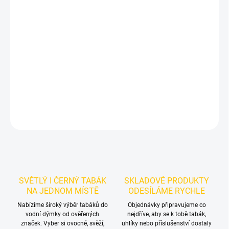
−
+
Přidat do košíku
Příchuť: Papája.
BlackBurn Papa V-Obed 200g
je výraznější dark
leaf tabák do vodní dýmky značky BlackBurn.
Chuťové tóny:
papája. Oceníte jej samostatně i při kombinování s dalšími
příchutěmi.
DETAILNÍ INFORMACE
ZEPTAT SE
HLÍDAT
SVĚTLÝ I ČERNÝ TABÁK
SKLADOVÉ PRODUKTY
NA JEDNOM MÍSTĚ
ODESÍLÁME RYCHLE
Nabízíme široký výběr tabáků do
Objednávky připravujeme co
vodní dýmky od ověřených
nejdříve, aby se k tobě tabák,
značek. Vyber si ovocné, svěží,
uhlíky nebo příslušenství dostaly