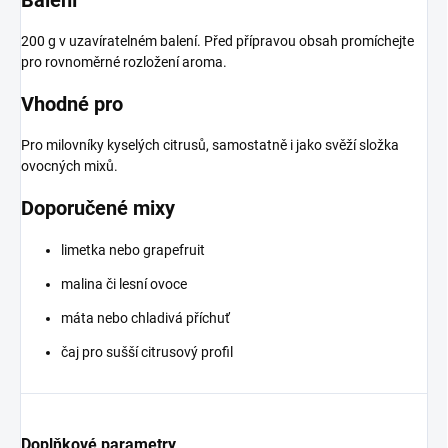
Balení
200 g v uzavíratelném balení. Před přípravou obsah promíchejte
pro rovnoměrné rozložení aroma.
Vhodné pro
Pro milovníky kyselých citrusů, samostatně i jako svěží složka
ovocných mixů.
Doporučené mixy
limetka nebo grapefruit
malina či lesní ovoce
máta nebo chladivá příchuť
čaj pro sušší citrusový profil
Doplňkové parametry