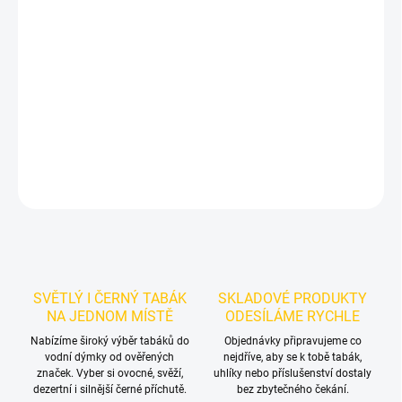
−
+
Přidat do košíku
Příchuť: Citron.
Výrazně kyselý citron s osvěžující citrusovou
ostrostí.
BlackBurn Shocked Lmoine 200g je výraznější dark leaf
tabák do vodní dýmky pro samostatné kouření i mixy.
DETAILNÍ INFORMACE
ZEPTAT SE
HLÍDAT
SVĚTLÝ I ČERNÝ TABÁK
SKLADOVÉ PRODUKTY
NA JEDNOM MÍSTĚ
ODESÍLÁME RYCHLE
Nabízíme široký výběr tabáků do
Objednávky připravujeme co
vodní dýmky od ověřených
nejdříve, aby se k tobě tabák,
značek. Vyber si ovocné, svěží,
uhlíky nebo příslušenství dostaly
dezertní i silnější černé příchutě.
bez zbytečného čekání.