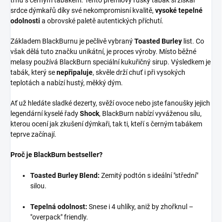
srdce dýmkařů díky své nekompromisní kvalitě,
vysoké tepelné
odolnosti
a obrovské paletě autentických příchutí.
Základem BlackBurnu je pečlivě vybraný
Toasted Burley
list. Co
však dělá tuto značku unikátní, je proces výroby. Místo běžné
melasy používá BlackBurn speciální kukuřičný sirup. Výsledkem je
tabák, který se
nepřipaluje
, skvěle drží chuť i při vysokých
teplotách a nabízí hustý, měkký dým.
Ať už hledáte sladké dezerty, svěží ovoce nebo jste fanoušky jejich
legendární kyselé řady
Shock
, BlackBurn nabízí vyváženou sílu,
kterou ocení jak zkušení dýmkaři, tak ti, kteří s černým tabákem
teprve začínají.
Proč je BlackBurn bestseller?
Toasted Burley Blend:
Zemitý podtón s ideální "střední"
silou.
Tepelná odolnost:
Snese i 4 uhlíky, aniž by zhořknul –
"overpack" friendly.