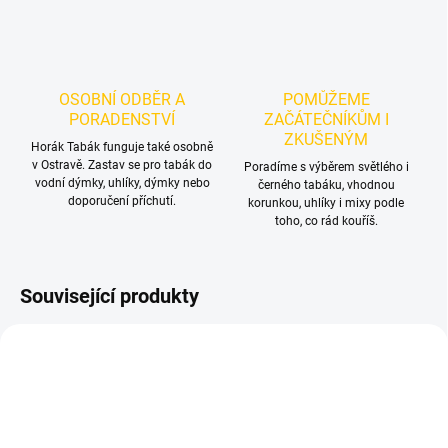
OSOBNÍ ODBĚR A
POMŮŽEME
PORADENSTVÍ
ZAČÁTEČNÍKŮM I
ZKUŠENÝM
Horák Tabák funguje také osobně
v Ostravě. Zastav se pro tabák do
Poradíme s výběrem světlého i
vodní dýmky, uhlíky, dýmky nebo
černého tabáku, vhodnou
doporučení příchutí.
korunkou, uhlíky i mixy podle
toho, co rád kouříš.
Související produkty