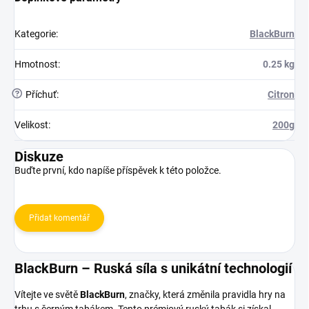
Kategorie
:
BlackBurn
Hmotnost
:
0.25 kg
?
Příchuť
:
Citron
Velikost
:
200g
Diskuze
Buďte první, kdo napíše příspěvek k této položce.
Přidat komentář
BlackBurn – Ruská síla s unikátní technologií
Vítejte ve světě
BlackBurn
, značky, která změnila pravidla hry na
trhu s černým tabákem. Tento prémiový ruský tabák si získal