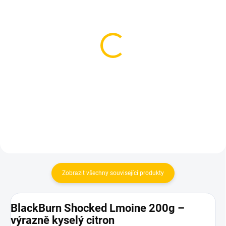
SKLADEM
SKLADEM
(1 KS)
(2 KS)
Azure BLACK - Lmn
Azure BLACK - Lmn
Mffin 250g
Sage 250g
1 199 Kč
1 199 Kč
Do košíku
Do košíku
Zobrazit všechny související produkty
BlackBurn Shocked Lmoine 200g –
výrazně kyselý citron