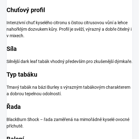
Chuťový profil
Intenzivní chuť kyselého citronu s čistou citrusovou vůní a lehce
nahořklým dozvukem kůry. Profil je svěží, výrazný a dobře čitelný i
v mixech.
Síla
Silnější dark leaf tabák vhodný především pro zkušenější dýmkaře.
Typ tabáku
Tmavý tabák na bázi Burley s výrazným tabákovým charakterem
a dobrou tepelnou odolností.
Řada
BlackBurn Shock – řada zaměřená na mimořádně kyselé ovocné
příchutě.