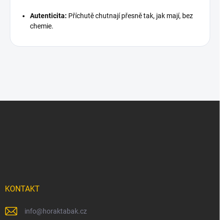
Autenticita:
Příchutě chutnají přesně tak, jak mají, bez
chemie.
Z
á
p
a
t
í
KONTAKT
info
@
horaktabak.cz