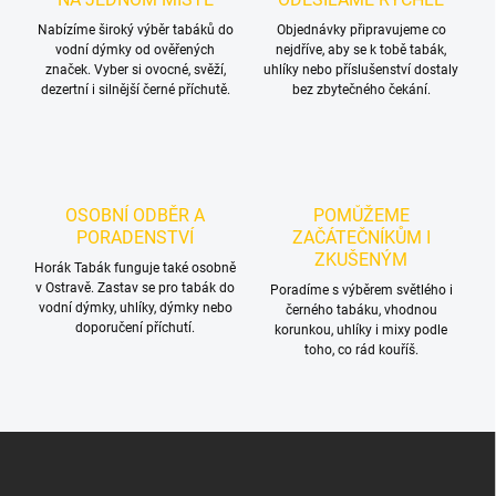
p
r
Nabízíme široký výběr tabáků do
Objednávky připravujeme co
vodní dýmky od ověřených
v
nejdříve, aby se k tobě tabák,
značek. Vyber si ovocné, svěží,
uhlíky nebo příslušenství dostaly
k
dezertní i silnější černé příchutě.
bez zbytečného čekání.
y
v
ý
p
i
s
OSOBNÍ ODBĚR A
POMŮŽEME
u
PORADENSTVÍ
ZAČÁTEČNÍKŮM I
ZKUŠENÝM
Horák Tabák funguje také osobně
v Ostravě. Zastav se pro tabák do
Poradíme s výběrem světlého i
vodní dýmky, uhlíky, dýmky nebo
černého tabáku, vhodnou
doporučení příchutí.
korunkou, uhlíky i mixy podle
toho, co rád kouříš.
Z
á
p