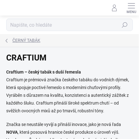
Přejít
na
obsah
Hledat
ČERNÝ TABÁK
CRAFTIUM
Craftium – český tabák s duší řemesla
Craftium je prémiová značka českého tabáku do vodních dýmek,
která spojuje poctivé řemeslo s moderními chuťovými profily.
Vyráběn s důrazem na kvalitu, konzistenci a autentický zážitek z
každého šluku. Craftium přináší široké spektrum chutí – od
svěžích ovocných mixů až po tmavší, robustní tóny.
Značka se neustále vyvíjí a přináší inovace, jako je nová řada
NOVA
, která posouvá hranice české produkce o úroveň výš.