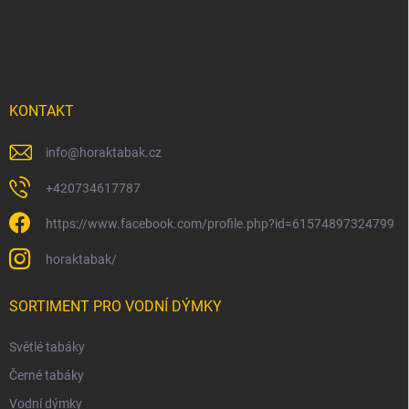
a
t
í
KONTAKT
info
@
horaktabak.cz
+420734617787
https://www.facebook.com/profile.php?id=61574897324799
horaktabak/
SORTIMENT PRO VODNÍ DÝMKY
Světlé tabáky
Černé tabáky
Vodní dýmky