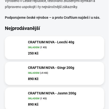
Vyrobeno v České republice, testováno zkušenými dýmkaři a
připraveno uspokojit i ty nejnáročnější zákazníky.
Podporujeme české výrobce – a proto Craftium najdeš i u nás.
Nejprodávanější
CRAFTIUM NOVA - Leechi 40g
SKLADEM
(1 KS)
250 Kč
CRAFTIUM NOVA - Gingr 200g
SKLADEM
(>5 KS)
890 Kč
CRAFTIUM NOVA - Jasmn 200g
SKLADEM
(1 KS)
890 Kč