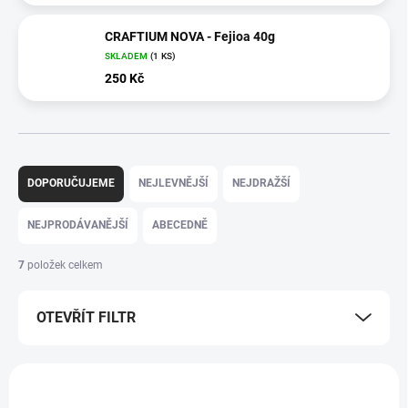
CRAFTIUM NOVA - Fejioa 40g
SKLADEM
(1 KS)
250 Kč
Ř
a
DOPORUČUJEME
NEJLEVNĚJŠÍ
NEJDRAŽŠÍ
z
e
NEJPRODÁVANĚJŠÍ
ABECEDNĚ
n
í
7
položek celkem
p
r
OTEVŘÍT FILTR
o
d
u
V
k
ý
t