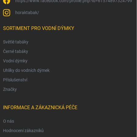
https://www.facebook.com/profile.php?id=61574897324799
horaktabak/
SORTIMENT PRO VODNÍ DÝMKY
Světlé tabáky
Černé tabáky
Vodní dýmky
Uhlíky do vodních dýmek
Příslušenství
Značky
INFORMACE A ZÁKAZNICKÁ PÉČE
O nás
Hodnocení zákazníků