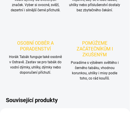
značek. Vyber si ovocné, svěží,
uhlíky nebo příslušenství dostaly
dezertní i silnější černé příchutě.
bez zbytečného čekání.
OSOBNÍ ODBĚR A
POMŮŽEME
PORADENSTVÍ
ZAČÁTEČNÍKŮM I
ZKUŠENÝM
Horák Tabák funguje také osobně
v Ostravě. Zastav se pro tabák do
Poradíme s výběrem světlého i
vodní dýmky, uhlíky, dýmky nebo
černého tabáku, vhodnou
doporučení příchutí.
korunkou, uhlíky i mixy podle
toho, co rád kouříš.
Související produkty