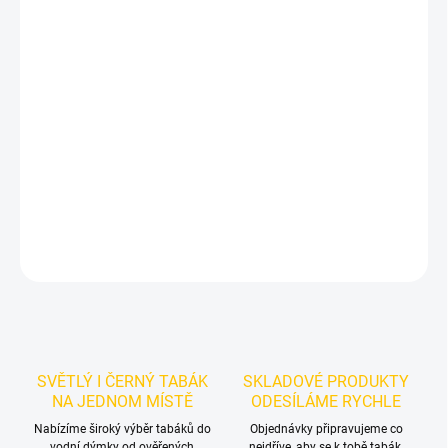
−
+
Přidat do košíku
Příchuť: Citron, Hrozno, Koření.
TNG Alpaca - Static starlight
(Burley) 250g
je výraznější dark leaf tabák do vodní dýmky značky
TNG Alpaca.
Chuťové tóny:
tmavého hroznu, citronu a koření.
Dobrá volba pro samostatnou přípravu i kreativní mixy.
DETAILNÍ INFORMACE
ZEPTAT SE
HLÍDAT
SVĚTLÝ I ČERNÝ TABÁK
SKLADOVÉ PRODUKTY
NA JEDNOM MÍSTĚ
ODESÍLÁME RYCHLE
Nabízíme široký výběr tabáků do
Objednávky připravujeme co
vodní dýmky od ověřených
nejdříve, aby se k tobě tabák,