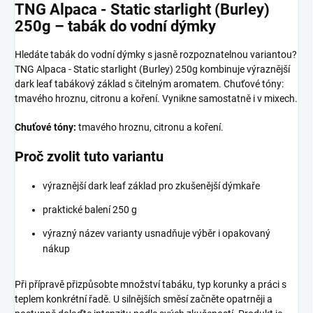
TNG Alpaca - Static starlight (Burley)
250g – tabák do vodní dýmky
Hledáte tabák do vodní dýmky s jasně rozpoznatelnou variantou?
TNG Alpaca - Static starlight (Burley) 250g kombinuje výraznější
dark leaf tabákový základ s čitelným aromatem. Chuťové tóny:
tmavého hroznu, citronu a koření. Vynikne samostatně i v mixech.
Chuťové tóny:
tmavého hroznu, citronu a koření.
Proč zvolit tuto variantu
výraznější dark leaf základ pro zkušenější dýmkaře
praktické balení 250 g
výrazný název varianty usnadňuje výběr i opakovaný
nákup
Při přípravě přizpůsobte množství tabáku, typ korunky a práci s
teplem konkrétní řadě. U silnějších směsí začněte opatrněji a