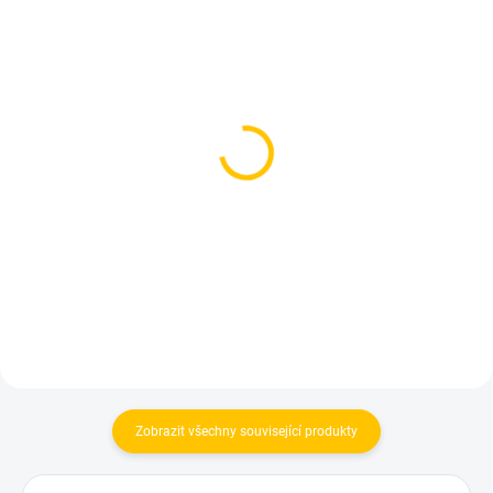
SKLADEM
SKLADEM
(1 KS)
(1 KS)
Azure BLACK - Grpmania
Azure BLACK - Napa Grp
250g
250g
1 199 Kč
1 199 Kč
Do košíku
Do košíku
Zobrazit všechny související produkty