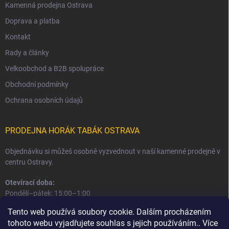
Kamenná prodejna Ostrava
Doprava a platba
Kontakt
Rady a články
Velkoobchod a B2B spolupráce
Obchodní podmínky
Ochrana osobních údajů
PRODEJNA HORÁK TABÁK OSTRAVA
Objednávku si můžeš osobně vyzvednout v naší kamenné prodejně v
centru Ostravy.
Otevírací doba:
Pondělí–pátek: 15:00–1:00
Sobota–neděle: 16:00–1:00
Tento web používá soubory cookie. Dalším procházením
tohoto webu vyjadřujete souhlas s jejich používáním.. Více
Informace o prodejně a osobním odběru