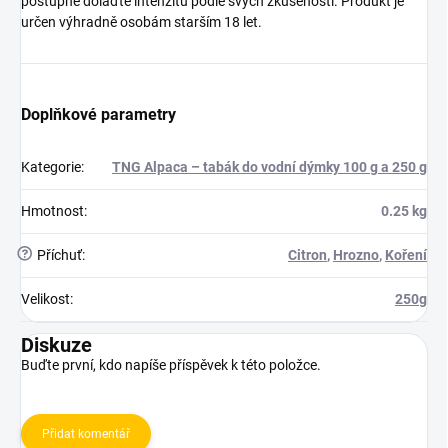
postupně dolaďte intenzitu podle svých zkušeností. Produkt je
určen výhradně osobám starším 18 let.
Doplňkové parametry
Kategorie
:
TNG Alpaca – tabák do vodní dýmky 100 g a 250 g
Hmotnost
:
0.25 kg
?
Příchuť
:
Citron
,
Hrozno
,
Koření
Velikost
:
250g
Diskuze
Buďte první, kdo napíše příspěvek k této položce.
Přidat komentář