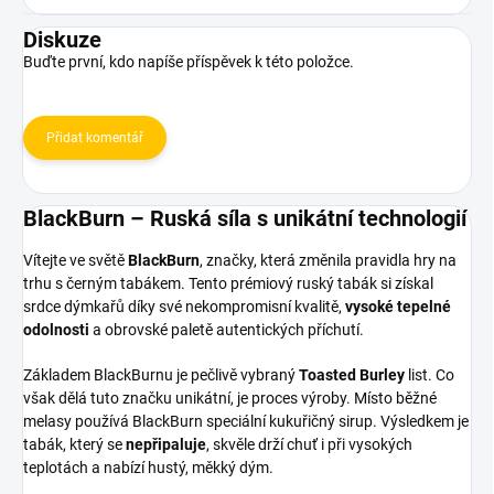
Diskuze
Buďte první, kdo napíše příspěvek k této položce.
Přidat komentář
BlackBurn – Ruská síla s unikátní technologií
Vítejte ve světě
BlackBurn
, značky, která změnila pravidla hry na
trhu s černým tabákem. Tento prémiový ruský tabák si získal
srdce dýmkařů díky své nekompromisní kvalitě,
vysoké tepelné
odolnosti
a obrovské paletě autentických příchutí.
Základem BlackBurnu je pečlivě vybraný
Toasted Burley
list. Co
však dělá tuto značku unikátní, je proces výroby. Místo běžné
melasy používá BlackBurn speciální kukuřičný sirup. Výsledkem je
tabák, který se
nepřipaluje
, skvěle drží chuť i při vysokých
teplotách a nabízí hustý, měkký dým.