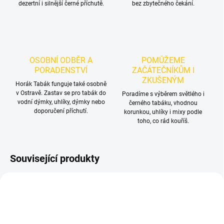
dezertní i silnější černé příchutě.
bez zbytečného čekání.
OSOBNÍ ODBĚR A
POMŮŽEME
PORADENSTVÍ
ZAČÁTEČNÍKŮM I
ZKUŠENÝM
Horák Tabák funguje také osobně
v Ostravě. Zastav se pro tabák do
Poradíme s výběrem světlého i
vodní dýmky, uhlíky, dýmky nebo
černého tabáku, vhodnou
doporučení příchutí.
korunkou, uhlíky i mixy podle
toho, co rád kouříš.
Související produkty
TIP