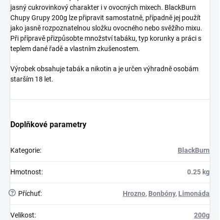
jasný cukrovinkový charakter i v ovocných mixech. BlackBurn
Chupy Grupy 200g lze připravit samostatně, případně jej použít
jako jasně rozpoznatelnou složku ovocného nebo svěžího mixu.
Při přípravě přizpůsobte množství tabáku, typ korunky a práci s
teplem dané řadě a vlastním zkušenostem.
Výrobek obsahuje tabák a nikotin a je určen výhradně osobám
starším 18 let.
Doplňkové parametry
Kategorie
:
BlackBurn
Hmotnost
:
0.25 kg
?
Příchuť
:
Hrozno
,
Bonbóny
,
Limonáda
Velikost
:
200g