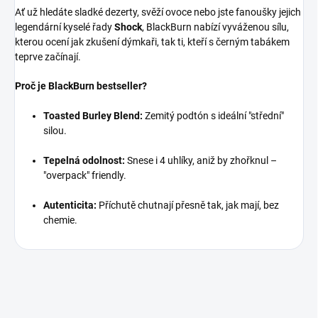
Ať už hledáte sladké dezerty, svěží ovoce nebo jste fanoušky jejich
legendární kyselé řady
Shock
, BlackBurn nabízí vyváženou sílu,
kterou ocení jak zkušení dýmkaři, tak ti, kteří s černým tabákem
teprve začínají.
Proč je BlackBurn bestseller?
Toasted Burley Blend:
Zemitý podtón s ideální "střední"
silou.
Tepelná odolnost:
Snese i 4 uhlíky, aniž by zhořknul –
"overpack" friendly.
Autenticita:
Příchutě chutnají přesně tak, jak mají, bez
chemie.