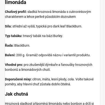
limonáda
Chuťový profil:
sladká hroznová limonáda s cukrovinkovým
charakterem a lehce perlivě působícím dozvukem
Síla:
střední až vyšší, typická pro dark leaf BlackBurn.
Typ tabáku:
tmavý tabák na bázi Burley.
Řada:
BlackBurn.
Balení:
200 g. Gramáž odpovídá názvu i variantě produktu.
Vhodné pro:
pro zkušenější dýmkaře a fanoušky hroznových
bonbonů a limonádových chutí.
Doporučené mixy:
citron, máta, lesní plody, cola. Volte takové
poměry, aby hlavní chuť zůstala dobře čitelná.
Jak chutná
Hroznová sladkost připomíná limonádu nebo bonbon a drží si