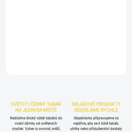
−
+
Přidat do košíku
Příchuť: Hrozno, Bonbóny, Limonáda.
Hroznová limonáda.
BlackBurn Chupy Grupy 200g je výraznější tmavý tabák do vodní
dýmky s sladkým hroznovým a limonádovým profilem. Balení 200
g se hodí pro samostatné kouření i promyšlené chuťové mixy.
DETAILNÍ INFORMACE
ZEPTAT SE
HLÍDAT
SVĚTLÝ I ČERNÝ TABÁK
SKLADOVÉ PRODUKTY
NA JEDNOM MÍSTĚ
ODESÍLÁME RYCHLE
Nabízíme široký výběr tabáků do
Objednávky připravujeme co
vodní dýmky od ověřených
nejdříve, aby se k tobě tabák,
značek. Vyber si ovocné, svěží,
uhlíky nebo příslušenství dostaly