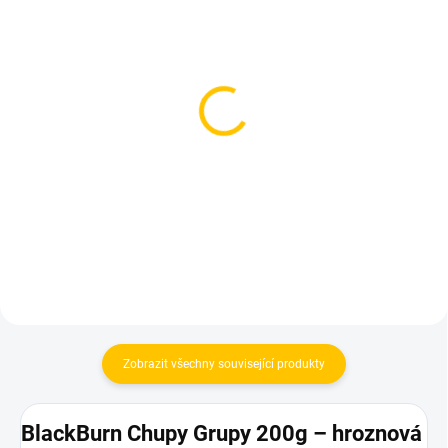
SKLADEM
SKLADEM
(1 KS)
(4 KS)
TNG Alpaca - Little
BlackBurn Chupy Grupy
Purple Stuff 250g
100g
1 599 Kč
530 Kč
Do košíku
Do košíku
Zobrazit všechny související produkty
BlackBurn Chupy Grupy 200g – hroznová