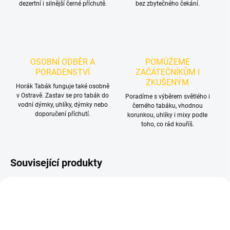
dezertní i silnější černé příchutě.
bez zbytečného čekání.
OSOBNÍ ODBĚR A
POMŮŽEME
PORADENSTVÍ
ZAČÁTEČNÍKŮM I
ZKUŠENÝM
Horák Tabák funguje také osobně
v Ostravě. Zastav se pro tabák do
Poradíme s výběrem světlého i
vodní dýmky, uhlíky, dýmky nebo
černého tabáku, vhodnou
doporučení příchutí.
korunkou, uhlíky i mixy podle
toho, co rád kouříš.
Související produkty
NOVINKA