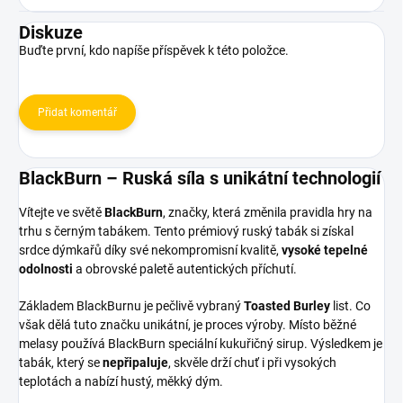
Diskuze
Buďte první, kdo napíše příspěvek k této položce.
Přidat komentář
BlackBurn – Ruská síla s unikátní technologií
Vítejte ve světě
BlackBurn
, značky, která změnila pravidla hry na
trhu s černým tabákem. Tento prémiový ruský tabák si získal
srdce dýmkařů díky své nekompromisní kvalitě,
vysoké tepelné
odolnosti
a obrovské paletě autentických příchutí.
Základem BlackBurnu je pečlivě vybraný
Toasted Burley
list. Co
však dělá tuto značku unikátní, je proces výroby. Místo běžné
melasy používá BlackBurn speciální kukuřičný sirup. Výsledkem je
tabák, který se
nepřipaluje
, skvěle drží chuť i při vysokých
teplotách a nabízí hustý, měkký dým.