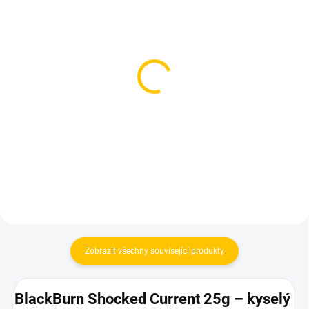
SKLADEM
SKLADEM
(4 KS)
(1 KS)
Darkside Core Red B
Theo X Sacred Garden
200g
200g
899 Kč
899 Kč
Do košíku
Do košíku
Zobrazit všechny související produkty
BlackBurn Shocked Current 25g – kyselý