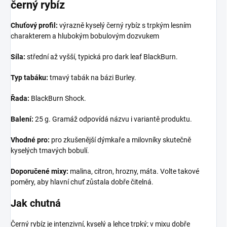
černý rybíz
Chuťový profil:
výrazně kyselý černý rybíz s trpkým lesním
charakterem a hlubokým bobulovým dozvukem
Síla:
střední až vyšší, typická pro dark leaf BlackBurn.
Typ tabáku:
tmavý tabák na bázi Burley.
Řada:
BlackBurn Shock.
Balení:
25 g. Gramáž odpovídá názvu i variantě produktu.
Vhodné pro:
pro zkušenější dýmkaře a milovníky skutečně
kyselých tmavých bobulí.
Doporučené mixy:
malina, citron, hrozny, máta. Volte takové
poměry, aby hlavní chuť zůstala dobře čitelná.
Jak chutná
Černý rybíz je intenzivní, kyselý a lehce trpký; v mixu dobře