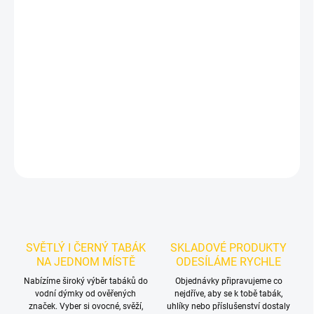
−
+
Přidat do košíku
Příchuť: Rybíz.
Kyselý černý rybíz.
BlackBurn Shocked Current
25g je výraznější tmavý tabák do vodní dýmky s ostrou rybízovou
kyselostí a lehkou trpkostí. Balení 25 g se hodí pro samostatné
kouření i promyšlené chuťové mixy.
DETAILNÍ INFORMACE
ZEPTAT SE
HLÍDAT
SVĚTLÝ I ČERNÝ TABÁK
SKLADOVÉ PRODUKTY
NA JEDNOM MÍSTĚ
ODESÍLÁME RYCHLE
Nabízíme široký výběr tabáků do
Objednávky připravujeme co
vodní dýmky od ověřených
nejdříve, aby se k tobě tabák,
značek. Vyber si ovocné, svěží,
uhlíky nebo příslušenství dostaly