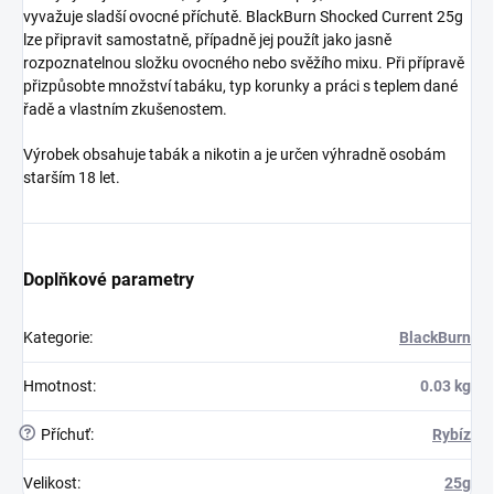
vyvažuje sladší ovocné příchutě. BlackBurn Shocked Current 25g
lze připravit samostatně, případně jej použít jako jasně
rozpoznatelnou složku ovocného nebo svěžího mixu. Při přípravě
přizpůsobte množství tabáku, typ korunky a práci s teplem dané
řadě a vlastním zkušenostem.
Výrobek obsahuje tabák a nikotin a je určen výhradně osobám
starším 18 let.
Doplňkové parametry
Kategorie
:
BlackBurn
Hmotnost
:
0.03 kg
?
Příchuť
:
Rybíz
Velikost
:
25g