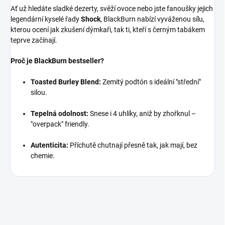
Ať už hledáte sladké dezerty, svěží ovoce nebo jste fanoušky jejich
legendární kyselé řady
Shock
, BlackBurn nabízí vyváženou sílu,
kterou ocení jak zkušení dýmkaři, tak ti, kteří s černým tabákem
teprve začínají.
Proč je BlackBurn bestseller?
Toasted Burley Blend:
Zemitý podtón s ideální "střední"
silou.
Tepelná odolnost:
Snese i 4 uhlíky, aniž by zhořknul –
"overpack" friendly.
Autenticita:
Příchutě chutnají přesně tak, jak mají, bez
chemie.