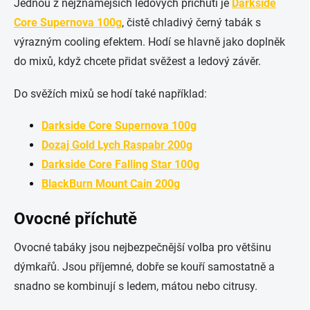
Jednou z nejznámějších ledových příchutí je
Darkside
Core Supernova 100g
, čistě chladivý černý tabák s
výrazným cooling efektem. Hodí se hlavně jako doplněk
do mixů, když chcete přidat svěžest a ledový závěr.
Do svěžích mixů se hodí také například:
Darkside Core Supernova 100g
Dozaj Gold Lych Raspabr 200g
Darkside Core Falling Star 100g
BlackBurn Mount Cain 200g
Ovocné příchutě
Ovocné tabáky jsou nejbezpečnější volba pro většinu
dýmkařů. Jsou příjemné, dobře se kouří samostatně a
snadno se kombinují s ledem, mátou nebo citrusy.