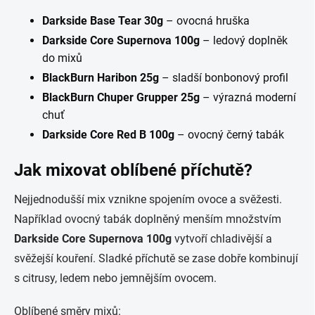
Darkside Base Tear 30g
– ovocná hruška
Darkside Core Supernova 100g
– ledový doplněk
do mixů
BlackBurn Haribon 25g
– sladší bonbonový profil
BlackBurn Chuper Grupper 25g
– výrazná moderní
chuť
Darkside Core Red B 100g
– ovocný černý tabák
Jak mixovat oblíbené příchutě?
Nejjednodušší mix vznikne spojením ovoce a svěžesti.
Například ovocný tabák doplněný menším množstvím
Darkside Core Supernova 100g
vytvoří chladivější a
svěžejší kouření. Sladké příchutě se zase dobře kombinují
s citrusy, ledem nebo jemnějším ovocem.
Oblíbené směry mixů: