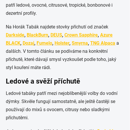
patří ledové, ovocné, citrusové, tropické, bonbonové i
dezertní profily.
Na Horák Tabák najdete stovky příchutí od značek
Darkside
,
BlackBurn
,
DEUS
,
Crown Sapphire
,
Azure
BLACK
,
Dozaj
,
Fumelo
,
Holster
,
Smyrna
,
TNG Alpaca
a
dalších. V tomto článku se podíváme na konkrétní
příchutě, které dávají smysl vyzkoušet podle toho, jaký
styl kouření máte rádi.
Ledové a svěží příchutě
Ledové tabáky patří mezi nejoblíbenější volby do vodní
dýmky. Skvěle fungují samostatně, ale ještě častěji se
používají do mixů s ovocem, citrusy nebo sladkými
příchutěmi.