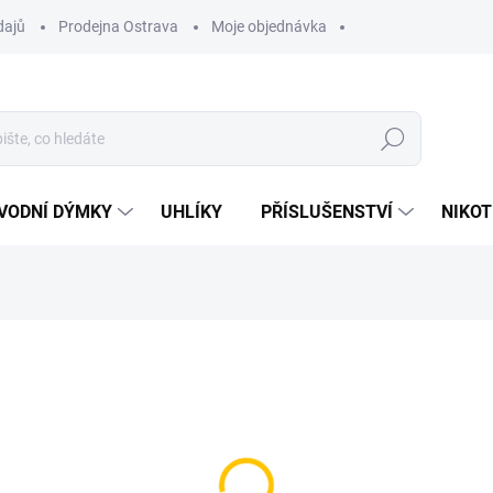
dajů
Prodejna Ostrava
Moje objednávka
Hledat
VODNÍ DÝMKY
UHLÍKY
PŘÍSLUŠENSTVÍ
NIKOT
dýmky, dostupností produktu, objednávkou nebo osobním odběre