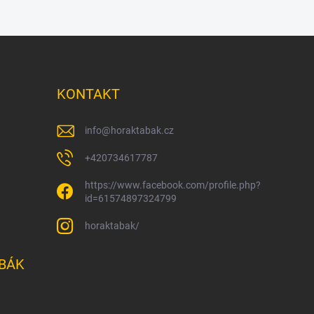
KONTAKT
info
@
horaktabak.cz
+420734617787
https://www.facebook.com/profile.php?
id=61574897324799
horaktabak/
BÁK