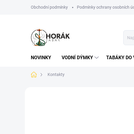
Přejít
Obchodní podmínky
Podmínky ochrany osobních ú
na
obsah
NOVINKY
VODNÍ DÝMKY
TABÁKY DO 
Domů
Kontakty
Kontakty
Potřebujete poradit s výběrem tabáku do vodní 
prostřednictvím kontaktního formuláře.