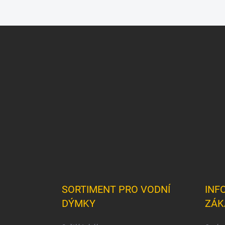
Z
á
p
a
t
í
SORTIMENT PRO VODNÍ
INF
DÝMKY
ZÁK