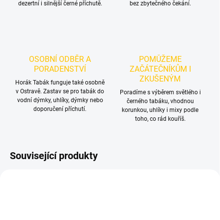
dezertní i silnější černé příchutě.
bez zbytečného čekání.
OSOBNÍ ODBĚR A
POMŮŽEME
PORADENSTVÍ
ZAČÁTEČNÍKŮM I
ZKUŠENÝM
Horák Tabák funguje také osobně
v Ostravě. Zastav se pro tabák do
Poradíme s výběrem světlého i
vodní dýmky, uhlíky, dýmky nebo
černého tabáku, vhodnou
doporučení příchutí.
korunkou, uhlíky i mixy podle
toho, co rád kouříš.
Související produkty