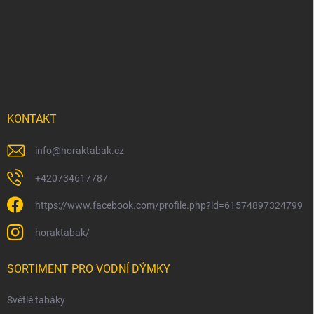
á
p
a
t
í
KONTAKT
info
@
horaktabak.cz
+420734617787
https://www.facebook.com/profile.php?id=61574897324799
horaktabak/
SORTIMENT PRO VODNÍ DÝMKY
Světlé tabáky