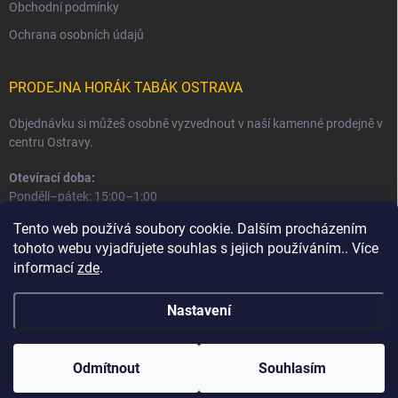
Obchodní podmínky
Ochrana osobních údajů
PRODEJNA HORÁK TABÁK OSTRAVA
Objednávku si můžeš osobně vyzvednout v naší kamenné prodejně v
centru Ostravy.
Otevírací doba:
Pondělí–pátek: 15:00–1:00
Sobota–neděle: 16:00–1:00
Tento web používá soubory cookie. Dalším procházením
tohoto webu vyjadřujete souhlas s jejich používáním.. Více
Informace o prodejně a osobním odběru
informací
zde
.
Nastavení
Copyright 2026
Horák Tabák
. Všechna práva vyhrazena.
Odmítnout
Souhlasím
Vytvořil Shoptet