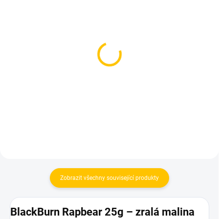
SKLADEM
SKLADEM
(1 KS)
(2 KS)
Azure BLACK - Royal
Azure BLACK - Rsbrry
Rasabarry 250g
Vanl 250g
1 199 Kč
1 199 Kč
Do košíku
Do košíku
Zobrazit všechny související produkty
BlackBurn Rapbear 25g – zralá malina