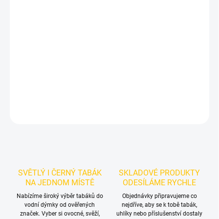
−
+
Přidat do košíku
Příchuť: Malina.
Zralá malina.
BlackBurn Rapbear 25g je
výraznější tmavý tabák do vodní dýmky s jasně čitelnou
malinovou chutí. Balení 25 g se hodí pro samostatné kouření i
promyšlené chuťové mixy.
DETAILNÍ INFORMACE
ZEPTAT SE
HLÍDAT
SVĚTLÝ I ČERNÝ TABÁK
SKLADOVÉ PRODUKTY
NA JEDNOM MÍSTĚ
ODESÍLÁME RYCHLE
Nabízíme široký výběr tabáků do
Objednávky připravujeme co
vodní dýmky od ověřených
nejdříve, aby se k tobě tabák,
značek. Vyber si ovocné, svěží,
uhlíky nebo příslušenství dostaly