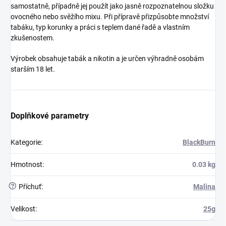
samostatně, případně jej použít jako jasně rozpoznatelnou složku
ovocného nebo svěžího mixu. Při přípravě přizpůsobte množství
tabáku, typ korunky a práci s teplem dané řadě a vlastním
zkušenostem.
Výrobek obsahuje tabák a nikotin a je určen výhradně osobám
starším 18 let.
Doplňkové parametry
Kategorie
:
BlackBurn
Hmotnost
:
0.03 kg
?
Příchuť
:
Malina
Velikost
:
25g