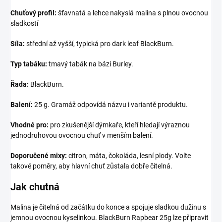
Chuťový profil:
šťavnatá a lehce nakyslá malina s plnou ovocnou
sladkostí
Síla:
střední až vyšší, typická pro dark leaf BlackBurn.
Typ tabáku:
tmavý tabák na bázi Burley.
Řada:
BlackBurn.
Balení:
25 g. Gramáž odpovídá názvu i variantě produktu.
Vhodné pro:
pro zkušenější dýmkaře, kteří hledají výraznou
jednodruhovou ovocnou chuť v menším balení.
Doporučené mixy:
citron, máta, čokoláda, lesní plody. Volte
takové poměry, aby hlavní chuť zůstala dobře čitelná.
Jak chutná
Malina je čitelná od začátku do konce a spojuje sladkou dužinu s
jemnou ovocnou kyselinkou. BlackBurn Rapbear 25g lze připravit