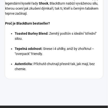
legendární kyselé řady
Shock
, BlackBurn nabízí vyváženou sílu,
kterou ocení jak zkušení dýmkaři, tak ti, kteří s černým tabákem
teprve začínají.
Proč je BlackBurn bestseller?
Toasted Burley Blend:
Zemitý podtón s ideální "střední"
silou.
Tepelná odolnost:
Snese i 4 uhlíky, aniž by zhořknul –
"overpack" friendly.
Autenticita:
Příchutě chutnají přesně tak, jak mají, bez
chemie.
Z