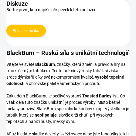
Diskuze
Buďte první, kdo napíše příspěvek k této položce.
Přidat komentář
BlackBurn – Ruská síla s unikátní technologií
Vítejte ve světě
BlackBurn
, značky, která změnila pravidla hry na
trhu s černým tabákem. Tento prémiový ruský tabák si získal
srdce dýmkařů díky své nekompromisní kvalitě,
vysoké tepelné
odolnosti
a obrovské paletě autentických příchutí.
Základem BlackBurnu je pečlivě vybraný
Toasted Burley
list. Co
však dělá tuto značku unikátní, je proces výroby. Místo běžné
melasy používá BlackBurn speciální kukuřičný sirup. Výsledkem je
tabák, který se
nepřipaluje
, skvěle drží chuť i při vysokých
teplotách a nabízí hustý, měkký dým.
Ať už hledáte sladké dezerty, svěží ovoce nebo jste fanoušky jejich