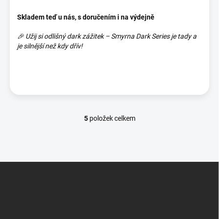
Skladem teď u nás, s doručením i na výdejně
🎉 Užij si odlišný dark zážitek – Smyrna Dark Series je tady a
je silnější než kdy dřív!
5
položek celkem
O
v
l
á
d
Z
a
á
c
p
í
p
a
r
t
v