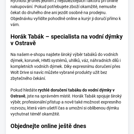
Rychlost je dnes jedním z nejdůležitějších faktorů při online
nakupování. Pokud potřebujete zboží okamžitě, nemusíte
čekat do druhého dne ani jezdit osobně na prodejnu.
Objednávku vyřídíte pohodlně online a kurýr ji doručí přímo k
vám.
Horák Tabák – specialista na vodní dýmky
v Ostravě
Na našem e-shopu najdete široký výběr tabáků do vodních
dýmek, korunek, HMS systémů, uhlíků, váz, náhradních dílů i
kompletních vodních dýmek. Díky expresnímu doručení přes
Wolt Drive si navíc můžete vybrané produkty užít bez
zbytečného čekání.
Pokud hledáte
rychlé doručení tabáku do vodní dýmky v
Ostravě
, jste na správném místě. Horák Tabák spojuje široký
výběr, profesionální přístup a nově také možnost expresního
rozvozu, která vám ušetří čas a umožní si oblíbenou dýmku
vychutnat téměř okamžitě.
Objednejte online ještě dnes