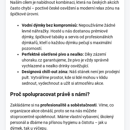
Naším cílem je nabídnout kombinaci, která na českých akcích
často chybí – poctivé české osvěžení a moderní relax zónu na
špičkové úrovni.
Vodní dýmky bez kompromisů:
Nepoužíváme žádné
levné náhražky. Hosté u nás dostanou prémiové
dýmky, špičkové tabáky a servis od profesionálních
dýmkařů, kteří o každou dýmku pečují s maximální
pozorností.
Perfektně ošetřené pivo a nealko:
Díky zázemí
uhoraku.cz garantujeme, že pivo je vždy správně
vychlazené a nealko drinky osvěžující.
Designová chill-out zóna:
Náš stánek není jen prodejní
pult. Vytváříme prostor, kde si lidé mohou v klidu
sednout, vydechnout a užít si atmosféru akce.
Proč spolupracovat právě s námi?
Zakládáme si na
profesionalitě a soběstačnosti
. Víme, co
organizace akce obnáší, proto se na nás můžete
stoprocentně spolehnout. Máme vlastní vybavení, školený
personál a dbáme na přísnou hygienu a čistotu – jak u
dýmek, tak u výčepu.