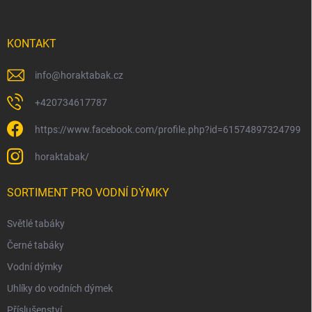
í
k
y
v
KONTAKT
ý
p
i
info
@
horaktabak.cz
s
u
+420734617787
https://www.facebook.com/profile.php?id=61574897324799
horaktabak/
SORTIMENT PRO VODNÍ DÝMKY
Světlé tabáky
Černé tabáky
Vodní dýmky
Uhlíky do vodních dýmek
Příslušenství