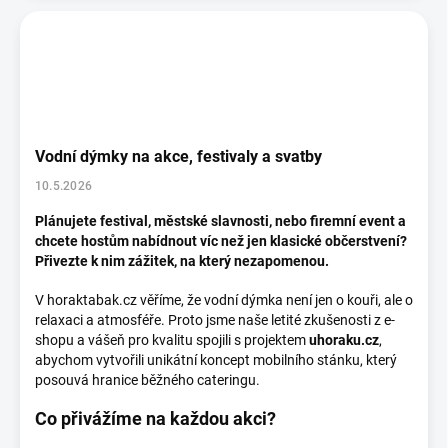
Vodní dýmky na akce, festivaly a svatby
10.5.2026
Plánujete festival, městské slavnosti, nebo firemní event a
chcete hostům nabídnout víc než jen klasické občerstvení?
Přivezte k nim zážitek, na který nezapomenou.
V horaktabak.cz věříme, že vodní dýmka není jen o kouři, ale o
relaxaci a atmosféře. Proto jsme naše letité zkušenosti z e-
shopu a vášeň pro kvalitu spojili s projektem
uhoraku.cz
,
abychom vytvořili unikátní koncept mobilního stánku, který
posouvá hranice běžného cateringu.
Co přivážíme na každou akci?