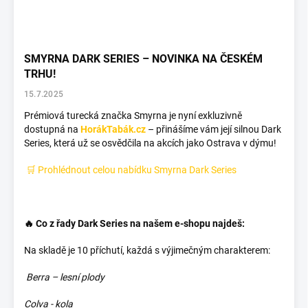
SMYRNA DARK SERIES – NOVINKA NA ČESKÉM
TRHU!
15.7.2025
Prémiová turecká značka Smyrna je nyní exkluzivně
dostupná na
HorákTabák.cz
– přinášíme vám její silnou Dark
Series, která už se osvědčila na akcích jako Ostrava v dýmu!
🛒 Prohlédnout celou nabídku Smyrna Dark Series
🔥 Co z řady Dark Series na našem e-shopu najdeš:
Na skladě je 10 příchutí, každá s výjimečným charakterem:
Berra – lesní plody
Colva - kola