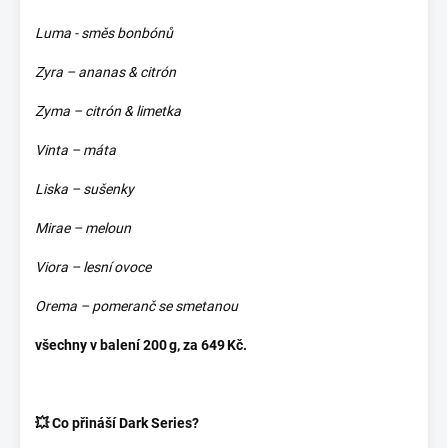
Luma - směs bonbónů
Zyra – ananas & citrón
Zyma – citrón & limetka
Vinta – máta
Liska – sušenky
Mirae – meloun
Viora – lesní ovoce
Orema – pomeranč se smetanou
všechny v balení 200 g, za 649 Kč.
💥 Co přináší Dark Series?