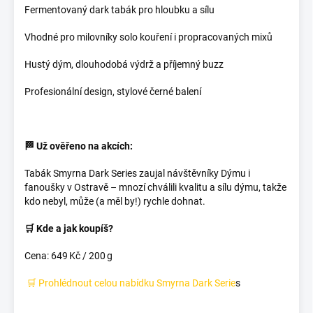
Fermentovaný dark tabák pro hloubku a sílu
Vhodné pro milovníky solo kouření i propracovaných mixů
Hustý dým, dlouhodobá výdrž a příjemný buzz
Profesionální design, stylové černé balení
🏁 Už ověřeno na akcích:
Tabák Smyrna Dark Series zaujal návštěvníky Dýmu i
fanoušky v Ostravě – mnozí chválili kvalitu a sílu dýmu, takže
kdo nebyl, může (a měl by!) rychle dohnat.
🛒 Kde a jak koupíš?
Cena: 649 Kč / 200 g
🛒 Prohlédnout celou nabídku Smyrna Dark Serie
s