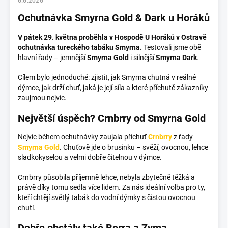
6.6.2026
Ochutnávka Smyrna Gold & Dark u Horáků
V pátek 29. května proběhla v Hospodě U Horáků v Ostravě
ochutnávka tureckého tabáku Smyrna.
Testovali jsme obě
hlavní řady – jemnější
Smyrna Gold
i silnější
Smyrna Dark
.
Cílem bylo jednoduché: zjistit, jak Smyrna chutná v reálné
dýmce, jak drží chuť, jaká je její síla a které příchutě zákazníky
zaujmou nejvíc.
Největší úspěch? Crnbrry od Smyrna Gold
Nejvíc během ochutnávky zaujala příchuť
Crnbrry
z řady
Smyrna Gold
. Chuťově jde o brusinku – svěží, ovocnou, lehce
sladkokyselou a velmi dobře čitelnou v dýmce.
Crnbrry působila příjemně lehce, nebyla zbytečně těžká a
právě díky tomu sedla více lidem. Za nás ideální volba pro ty,
kteří chtějí světlý tabák do vodní dýmky s čistou ovocnou
chutí.