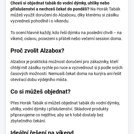
Chceš si objednat tabák do vodní dýmky, uhlíky nebo
příslušenství a nechceš čekat do pondělí?
Na Horák Tabák
můžeš využít doručení do Alzaboxu, díky kterému si zásilku
vyzvedneš pohodlně i o víkendu.
To ocení hlavně každý, kdo řeší dýmku na poslední chvíli – na
víkend, oslavu, posezení s přáteli nebo večerní session doma.
Proč zvolit Alzabox?
Alzabox je praktická možnost doručení pro zákazníky, kteří
chtějí mít zásilku rychle po ruce a vyzvednout si ji podle svých
časových možností. Nemusíš čekat doma na kurýra ani řešit
otevírací dobu výdejního místa.
Co si můžeš objednat?
Přes Horák Tabák si můžeš objednat tabák do vodní dýmky,
uhlíky, vodní dýmky i příslušenství. Skladové produkty
připravujeme co nejdříve, aby se k tobě dostaly bez
zbytečného čekání.
Ideální řešení na víkend