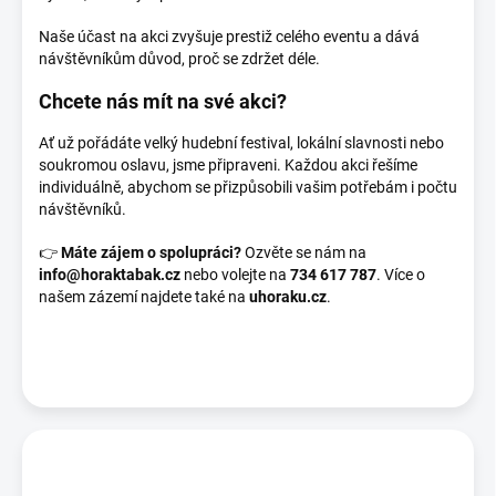
Naše účast na akci zvyšuje prestiž celého eventu a dává
návštěvníkům důvod, proč se zdržet déle.
Chcete nás mít na své akci?
Ať už pořádáte velký hudební festival, lokální slavnosti nebo
soukromou oslavu, jsme připraveni. Každou akci řešíme
individuálně, abychom se přizpůsobili vašim potřebám i počtu
návštěvníků.
👉
Máte zájem o spolupráci?
Ozvěte se nám na
info@horaktabak.cz
nebo volejte na
734 617 787
. Více o
našem zázemí najdete také na
uhoraku.cz
.