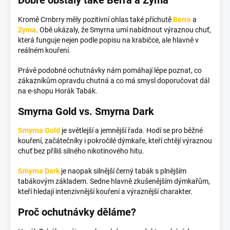
Dobře obstály také Berra a Zyma
Kromě Crnbrry měly pozitivní ohlas také příchutě
Berra
a
Zyma
. Obě ukázaly, že Smyrna umí nabídnout výraznou chuť,
která funguje nejen podle popisu na krabičce, ale hlavně v
reálném kouření.
Právě podobné ochutnávky nám pomáhají lépe poznat, co
zákazníkům opravdu chutná a co má smysl doporučovat dál
na e-shopu Horák Tabák.
Smyrna Gold vs. Smyrna Dark
Smyrna Gold
je světlejší a jemnější řada. Hodí se pro běžné
kouření, začátečníky i pokročilé dýmkaře, kteří chtějí výraznou
chuť bez příliš silného nikotinového hitu.
Smyrna Dark
je naopak silnější černý tabák s plnějším
tabákovým základem. Sedne hlavně zkušenějším dýmkařům,
kteří hledají intenzivnější kouření a výraznější charakter.
Proč ochutnávky děláme?