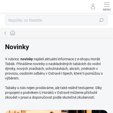
Přejít
na
obsah
Hledat
Domů
Novinky
V rubrice
novinky
najdeš aktuální informace z e-shopu Horák
Tabák. Přinášíme novinky o naskladněných tabácích do vodní
dýmky, nových značkách, ochutnávkách, akcích, změnách v
provozu, osobním odběru v Ostravě i tipech, které ti pomůžou s
výběrem.
Tabáky u nás nejen prodáváme, ale také reálně testujeme. Díky
propojení s podnikem U Horáků v Ostravě můžeme příchutě
zkoušet v praxi a doporučovat podle skutečné zkušenosti.
V
ý