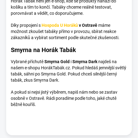
Horák Tabák není jen e-shop, kde se produkty nahází do
košíku a tím to končí. Tabáky chceme reálně testovat,
porovnávat a vědět, co doporučujeme.
Díky propojení s
Hospoda U Horáků
v Ostravě
máme
možnost zkoušet tabáky přímo v provozu, sbírat reakce
zákazníků a vybírat sortiment podle skutečné zkušenosti.
Smyrna na Horák Tabák
Vybrané příchutě
Smyrna Gold
i
Smyrna Dark
najdeš na
našem e-shopu HorákTabák.cz. Pokud hledáš jemnější světlý
tabák, sáhni po Smyrna Gold. Pokud chceš silnější černý
tabák, zkus Smyrna Dark.
A pokud si nejsi jistý výběrem, napiš nám nebo se zastav
osobně v Ostravě. Rádi poradíme podle toho, jaké chutě
běžně kouříš.