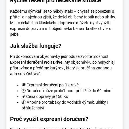
Rychlé řešení pro nečekané situace
Každému dýmkaři se to někdy stalo – chystá se posezení s
přáteli a najednou zjistí, že došel oblíbený tabák nebo uhlíky.
Místo čekání na klasického dopravce můžete nyní využít
expresní dopravu a mít objednávku během krátké chvíle u
sebe.
Jak služba funguje?
Při dokončování objednávky jednoduše zvolíte možnost
Expresní doručení Wolt Drive
. My objednávku co nejrychleji
připravíme a předáme kurýrovi, který ji doručí na zadanou
adresu v Ostravě.
🚚 Expresní doručení po Ostravě
🕐 Doručení může proběhnout přibližně do 60 minut
💰 Cena dopravy je 150 Kč
📦 Vhodné pro tabáky do vodních dýmek, uhlíky i
příslušenství
Proč využít expresní doručení?