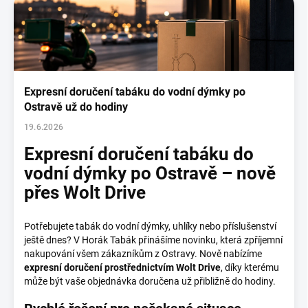
p
i
s
č
l
á
Expresní doručení tabáku do vodní dýmky po
n
Ostravě už do hodiny
k
19.6.2026
ů
Expresní doručení tabáku do
vodní dýmky po Ostravě – nově
přes Wolt Drive
Potřebujete tabák do vodní dýmky, uhlíky nebo příslušenství
ještě dnes? V Horák Tabák přinášíme novinku, která zpříjemní
nakupování všem zákazníkům z Ostravy. Nově nabízíme
expresní doručení prostřednictvím Wolt Drive
, díky kterému
může být vaše objednávka doručena už přibližně do hodiny.