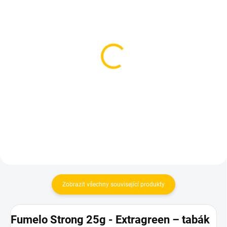
SKLADEM
SKLADEM
(3 KS)
(1 KS)
Fumelo Strong 200g -
Azure BLACK - Dubai Ppl
Extragreen
250g
599 Kč
1 199 Kč
Do košíku
Do košíku
Zobrazit všechny související produkty
Fumelo Strong 25g - Extragreen – tabák