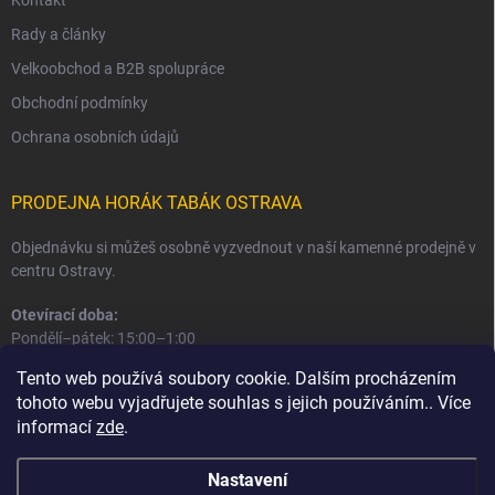
Kontakt
Rady a články
Velkoobchod a B2B spolupráce
Obchodní podmínky
Ochrana osobních údajů
PRODEJNA HORÁK TABÁK OSTRAVA
Objednávku si můžeš osobně vyzvednout v naší kamenné prodejně v
centru Ostravy.
Otevírací doba:
Pondělí–pátek: 15:00–1:00
Sobota–neděle: 16:00–1:00
Tento web používá soubory cookie. Dalším procházením
tohoto webu vyjadřujete souhlas s jejich používáním.. Více
Informace o prodejně a osobním odběru
informací
zde
.
Nastavení