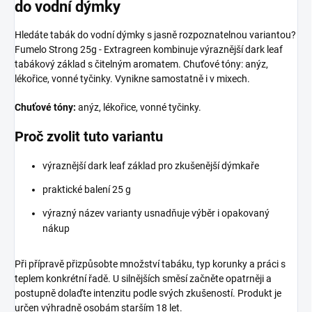
do vodní dýmky
Hledáte tabák do vodní dýmky s jasně rozpoznatelnou variantou?
Fumelo Strong 25g - Extragreen kombinuje výraznější dark leaf
tabákový základ s čitelným aromatem. Chuťové tóny: anýz,
lékořice, vonné tyčinky. Vynikne samostatně i v mixech.
Chuťové tóny:
anýz, lékořice, vonné tyčinky.
Proč zvolit tuto variantu
výraznější dark leaf základ pro zkušenější dýmkaře
praktické balení 25 g
výrazný název varianty usnadňuje výběr i opakovaný
nákup
Při přípravě přizpůsobte množství tabáku, typ korunky a práci s
teplem konkrétní řadě. U silnějších směsí začněte opatrněji a
postupně dolaďte intenzitu podle svých zkušeností. Produkt je
určen výhradně osobám starším 18 let.