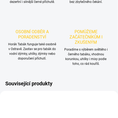
dezertní i silnější černé příchutě.
bez zbytečného čekání.
OSOBNÍ ODBĚR A
POMŮŽEME
PORADENSTVÍ
ZAČÁTEČNÍKŮM I
ZKUŠENÝM
Horák Tabák funguje také osobně
v Ostravě. Zastav se pro tabák do
Poradíme s výběrem světlého i
vodní dýmky, uhlíky, dýmky nebo
černého tabáku, vhodnou
doporučení příchutí.
korunkou, uhlíky i mixy podle
toho, co rád kouříš.
Související produkty