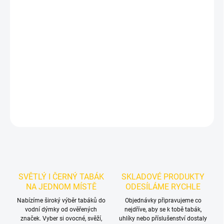
−
+
Přidat do košíku
Příchuť: Anýz.
Fumelo Strong 25g - Extragreen
je výraznější dark
leaf tabák do vodní dýmky značky Fumelo.
Chuťové tóny:
anýz,
lékořice, vonné tyčinky. Vynikne samostatně a nabízí prostor pro
vlastní kombinace.
DETAILNÍ INFORMACE
ZEPTAT SE
HLÍDAT
SVĚTLÝ I ČERNÝ TABÁK
SKLADOVÉ PRODUKTY
NA JEDNOM MÍSTĚ
ODESÍLÁME RYCHLE
Nabízíme široký výběr tabáků do
Objednávky připravujeme co
vodní dýmky od ověřených
nejdříve, aby se k tobě tabák,
značek. Vyber si ovocné, svěží,
uhlíky nebo příslušenství dostaly