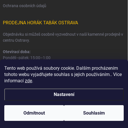
Ochrana osobních údajů
PRODEJNA HORÁK TABÁK OSTRAVA
Objednávku si můžeš osobně vyzvednout v naší kamenné prodejně v
centru Ostravy.
Otevírací doba:
Pondělí–pátek: 15:00–1:00
Sobota–neděle: 16:00–1:00
Tento web používá soubory cookie. Dalším procházením
tohoto webu vyjadřujete souhlas s jejich používáním.. Více
Informace o prodejně a osobním odběru
informací
zde
.
Nastavení
Copyright 2026
Horák Tabák
. Všechna práva vyhrazena.
Odmítnout
Souhlasím
Vytvořil Shoptet
Používáme
ověření věku Adulto