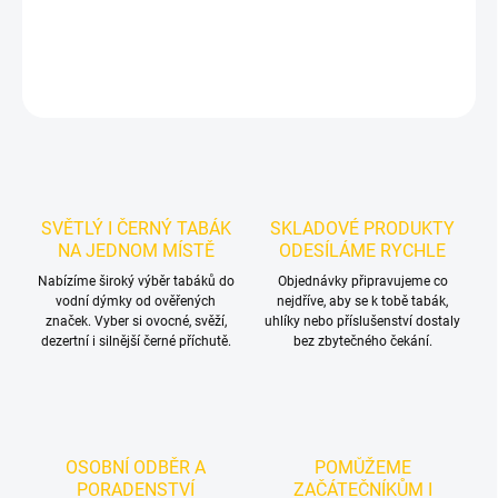
DETAILNÍ INFORMACE
ZEPTAT SE
HLÍDAT
SVĚTLÝ I ČERNÝ TABÁK
SKLADOVÉ PRODUKTY
NA JEDNOM MÍSTĚ
ODESÍLÁME RYCHLE
Nabízíme široký výběr tabáků do
Objednávky připravujeme co
vodní dýmky od ověřených
nejdříve, aby se k tobě tabák,
značek. Vyber si ovocné, svěží,
uhlíky nebo příslušenství dostaly
dezertní i silnější černé příchutě.
bez zbytečného čekání.
OSOBNÍ ODBĚR A
POMŮŽEME
PORADENSTVÍ
ZAČÁTEČNÍKŮM I