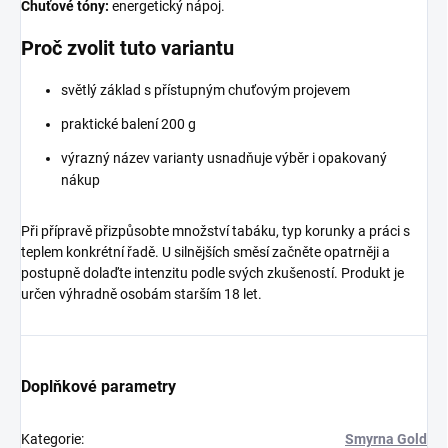
Chuťové tóny:
energetický nápoj.
Proč zvolit tuto variantu
světlý základ s přístupným chuťovým projevem
praktické balení 200 g
výrazný název varianty usnadňuje výběr i opakovaný
nákup
Při přípravě přizpůsobte množství tabáku, typ korunky a práci s
teplem konkrétní řadě. U silnějších směsí začněte opatrněji a
postupně dolaďte intenzitu podle svých zkušeností. Produkt je
určen výhradně osobám starším 18 let.
Doplňkové parametry
Kategorie
:
Smyrna Gold