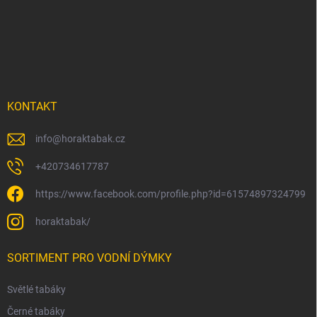
á
p
a
t
í
KONTAKT
info
@
horaktabak.cz
+420734617787
https://www.facebook.com/profile.php?id=61574897324799
horaktabak/
SORTIMENT PRO VODNÍ DÝMKY
Světlé tabáky
Černé tabáky