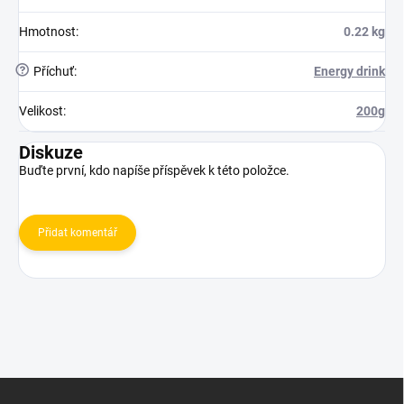
Hmotnost
:
0.22 kg
?
Příchuť
:
Energy drink
Velikost
:
200g
Diskuze
Buďte první, kdo napíše příspěvek k této položce.
Přidat komentář
Z