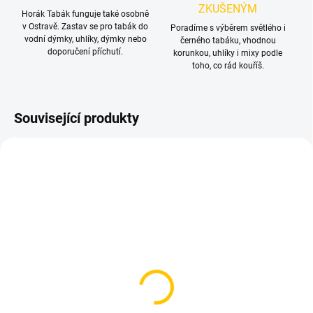
ZKUŠENÝM
Horák Tabák funguje také osobně
v Ostravě. Zastav se pro tabák do
Poradíme s výběrem světlého i
vodní dýmky, uhlíky, dýmky nebo
černého tabáku, vhodnou
doporučení příchutí.
korunkou, uhlíky i mixy podle
toho, co rád kouříš.
Související produkty
NOVINKA
SKLADEM
SKLADEM
(2 KS)
(2 KS)
Starline - Pure Energy
BlackBurn Red Energy
250g
25g