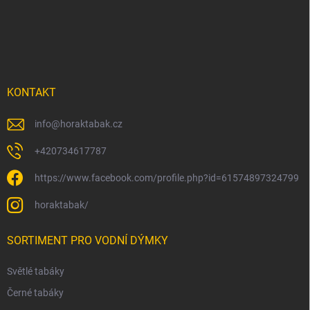
p
a
t
í
KONTAKT
info
@
horaktabak.cz
+420734617787
https://www.facebook.com/profile.php?id=61574897324799
horaktabak/
SORTIMENT PRO VODNÍ DÝMKY
Světlé tabáky
Černé tabáky