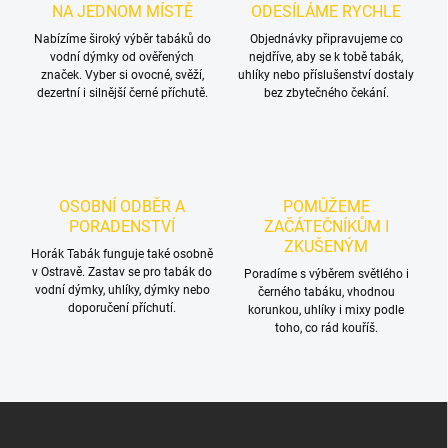
í
NA JEDNOM MÍSTĚ
ODESÍLÁME RYCHLE
p
r
Nabízíme široký výběr tabáků do
Objednávky připravujeme co
vodní dýmky od ověřených
v
nejdříve, aby se k tobě tabák,
značek. Vyber si ovocné, svěží,
uhlíky nebo příslušenství dostaly
k
dezertní i silnější černé příchutě.
bez zbytečného čekání.
y
v
ý
p
i
s
OSOBNÍ ODBĚR A
POMŮŽEME
u
PORADENSTVÍ
ZAČÁTEČNÍKŮM I
ZKUŠENÝM
Horák Tabák funguje také osobně
v Ostravě. Zastav se pro tabák do
Poradíme s výběrem světlého i
vodní dýmky, uhlíky, dýmky nebo
černého tabáku, vhodnou
doporučení příchutí.
korunkou, uhlíky i mixy podle
toho, co rád kouříš.
Z
á