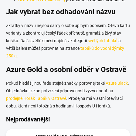
Jak vybrat bez odhadování názvu
Zkratky v názvu nejsou samy o sobě úplným popisem. Otevři kartu
varianty a zkontroluj český řádek příchutě, gramáž a živý stav
košíku. Další světlé směsi najdeš v kategorii
světlých tabáků
a
větší balení můžeš porovnat na stránce
tabáků do vodní dýmky
250 g
.
Azure Gold a osobní odběr v Ostravě
Pokud hledáš jinou řadu stejné značky, porovnej také
Azure Black
.
Objednávku lze po potvrzení připravenosti vyzvednout na
prodejně Horák Tabák v Ostravě
. Prodejna má vlastní otevírací
dobu, která není totožná s hodinami Hospody U Horáků.
Nejprodávanější