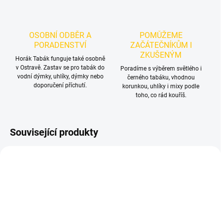
OSOBNÍ ODBĚR A
POMŮŽEME
PORADENSTVÍ
ZAČÁTEČNÍKŮM I
ZKUŠENÝM
Horák Tabák funguje také osobně
v Ostravě. Zastav se pro tabák do
Poradíme s výběrem světlého i
vodní dýmky, uhlíky, dýmky nebo
černého tabáku, vhodnou
doporučení příchutí.
korunkou, uhlíky i mixy podle
toho, co rád kouříš.
Související produkty
TIP
NOVINKA