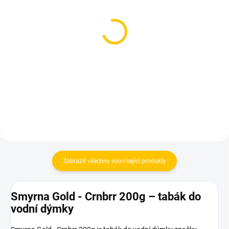
SKLADEM
SKLADEM
(4 KS)
(2 KS)
Azure BLACK - Sor 250g
BlackBurn Shocked
Cranebear 200g
1 199 Kč
959 Kč
Do košíku
Do košíku
Zobrazit všechny související produkty
Smyrna Gold - Crnbrr 200g – tabák do
vodní dýmky