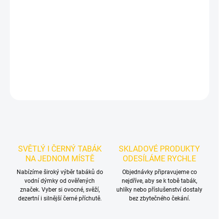
Příchuť: Brusinka.
Smyrna Gold - Crnbrr 200g
je světlý tabák do
vodní dýmky značky Smyrna.
Chuťové tóny:
brusinka. Hodí se
samostatně i jako základ vlastních mixů.
DETAILNÍ INFORMACE
ZEPTAT SE
HLÍDAT
SVĚTLÝ I ČERNÝ TABÁK
SKLADOVÉ PRODUKTY
NA JEDNOM MÍSTĚ
ODESÍLÁME RYCHLE
Nabízíme široký výběr tabáků do
Objednávky připravujeme co
vodní dýmky od ověřených
nejdříve, aby se k tobě tabák,
značek. Vyber si ovocné, svěží,
uhlíky nebo příslušenství dostaly
dezertní i silnější černé příchutě.
bez zbytečného čekání.