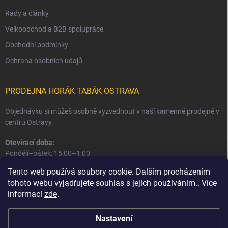
Rady a články
Velkoobchod a B2B spolupráce
Obchodní podmínky
Ochrana osobních údajů
PRODEJNA HORÁK TABÁK OSTRAVA
Objednávku si můžeš osobně vyzvednout v naší kamenné prodejně v
centru Ostravy.
Otevírací doba:
Pondělí–pátek: 15:00–1:00
Sobota–neděle: 16:00–1:00
Tento web používá soubory cookie. Dalším procházením
tohoto webu vyjadřujete souhlas s jejich používáním.. Více
Informace o prodejně a osobním odběru
informací
zde
.
Nastavení