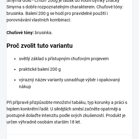
Smyrna Gold - Crnbrr 200g je tabák do vodní dýmky značky
Smyrna s dobře rozpoznatelným charakterem. Chuťové tóny:
brusinka. Balení 200 g se hodí pro pravidelné použití i
porovnávání vlastních kombinací.
Chuťové tóny:
brusinka.
Proč zvolit tuto variantu
světlý základ s přístupným chuťovým projevem
praktické balení 200 g
výrazný název varianty usnadňuje výběr i opakovaný
nákup
Při přípravě přizpůsobte množství tabáku, typ korunky a práci s
teplem konkrétní řadě. U silnějších směsí začněte opatrněji a
postupně dolaďte intenzitu podle svých zkušeností. Produkt je
určen výhradně osobám starším 18 let.