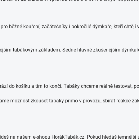
e pro běžné kouření, začátečníky i pokročilé dýmkaře, kteří chtějí
lnějším tabákovým základem. Sedne hlavně zkušenějším dýmkařům,
hází do košíku a tím to končí. Tabáky chceme reálně testovat, p
me možnost zkoušet tabáky přímo v provozu, sbírat reakce záka
deš na našem e-shopu HorákTabák.cz. Pokud hledáš jemnější s