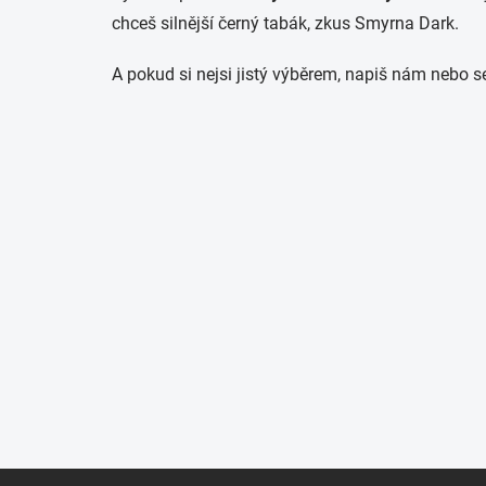
chceš silnější černý tabák, zkus Smyrna Dark.
A pokud si nejsi jistý výběrem, napiš nám nebo s
Z