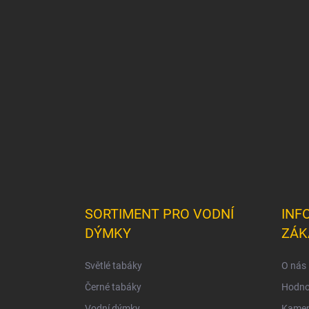
á
p
a
t
í
SORTIMENT PRO VODNÍ
INF
DÝMKY
ZÁK
Světlé tabáky
O nás
Černé tabáky
Hodno
Vodní dýmky
Kamen