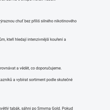
 výraznou chuť bez příliš silného nikotinového
 kteří hledají intenzivnější kouření a
orovnávat a vědět, co doporučujeme.
zníků a vybírat sortiment podle skutečné
větlý tabák, sáhni po Smyrna Gold. Pokud