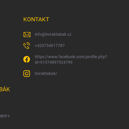
KONTAKT
info
@
horaktabak.cz
+420734617787
https://www.facebook.com/profile.php?
id=61574897324799
horaktabak/
BÁK
ejně v