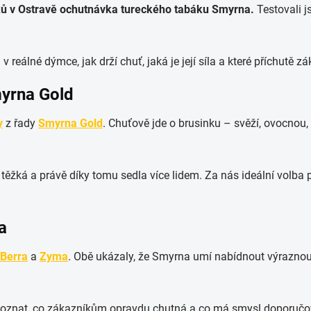
ků v Ostravě ochutnávka tureckého tabáku Smyrna.
Testovali j
v reálné dýmce, jak drží chuť, jaká je její síla a které příchutě 
myrna Gold
y
z řady
Smyrna Gold
. Chuťově jde o brusinku – svěží, ovocnou,
těžká a právě díky tomu sedla více lidem. Za nás ideální volba pr
a
Berra
a
Zyma
. Obě ukázaly, že Smyrna umí nabídnout výraznou 
oznat, co zákazníkům opravdu chutná a co má smysl doporučov