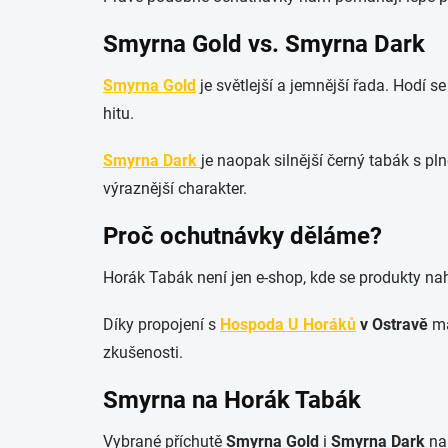
Smyrna Gold vs. Smyrna Dark
Smyrna Gold
je světlejší a jemnější řada. Hodí s
hitu.
Smyrna Dark
je naopak silnější černý tabák s p
výraznější charakter.
Proč ochutnávky děláme?
Horák Tabák není jen e-shop, kde se produkty na
Díky propojení s
Hospoda U Horáků
v Ostravě
má
zkušenosti.
Smyrna na Horák Tabák
Vybrané příchutě
Smyrna Gold
i
Smyrna Dark
naj