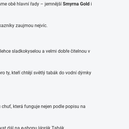
sme obě hlavní řady – jemnější
Smyrna Gold
i
zákazníky zaujmou nejvíc.
 lehce sladkokyselou a velmi dobře čitelnou v
o ty, kteří chtějí světlý tabák do vodní dýmky
chuť, která funguje nejen podle popisu na
at dál na e-shopu Horák Tabák.