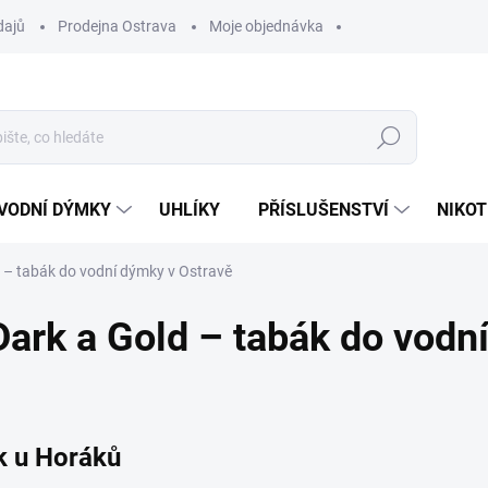
dajů
Prodejna Ostrava
Moje objednávka
Hledat
VODNÍ DÝMKY
UHLÍKY
PŘÍSLUŠENSTVÍ
NIKOT
– tabák do vodní dýmky v Ostravě
rk a Gold – tabák do vodn
k u Horáků