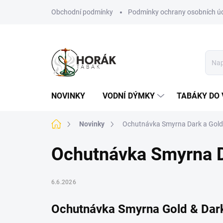
Přejít
Obchodní podmínky
Podmínky ochrany osobních ú
na
obsah
NOVINKY
VODNÍ DÝMKY
TABÁKY DO 
Domů
Novinky
Ochutnávka Smyrna Dark a Gold 
Ochutnávka Smyrna Da
6.6.2026
Ochutnávka Smyrna Gold & Dar