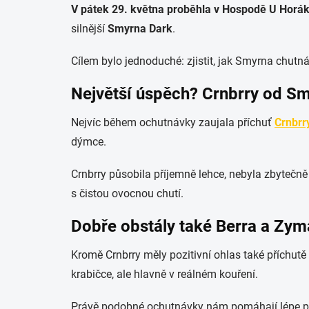
V pátek 29. května proběhla v Hospodě U Horá
silnější
Smyrna Dark
.
Cílem bylo jednoduché: zjistit, jak Smyrna chutná 
Největší úspěch? Crnbrry od S
Nejvíc během ochutnávky zaujala příchuť
Crnbrr
dýmce.
Crnbrry působila příjemně lehce, nebyla zbytečně 
s čistou ovocnou chutí.
Dobře obstály také Berra a Zym
Kromě Crnbrry měly pozitivní ohlas také příchutě
krabičce, ale hlavně v reálném kouření.
Právě podobné ochutnávky nám pomáhají lépe p