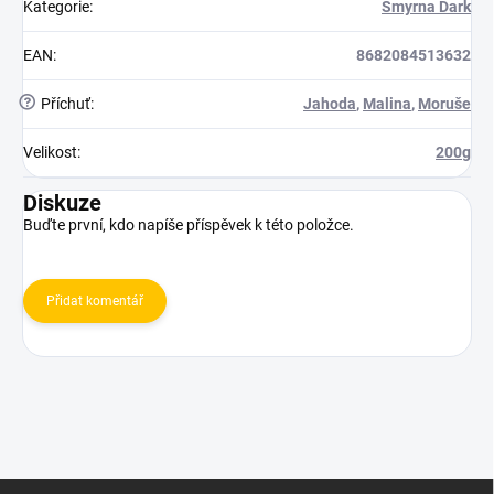
Kategorie
:
Smyrna Dark
EAN
:
8682084513632
?
Příchuť
:
Jahoda
,
Malina
,
Moruše
Velikost
:
200g
Diskuze
Buďte první, kdo napíše příspěvek k této položce.
Přidat komentář
Z