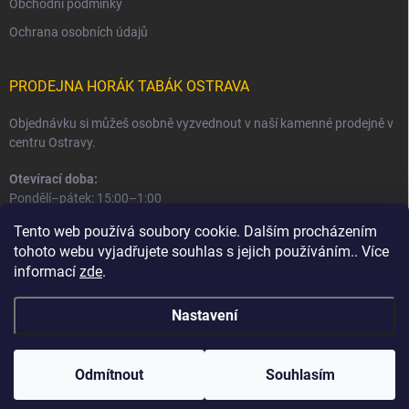
Obchodní podmínky
Ochrana osobních údajů
PRODEJNA HORÁK TABÁK OSTRAVA
Objednávku si můžeš osobně vyzvednout v naší kamenné prodejně v
centru Ostravy.
Otevírací doba:
Pondělí–pátek: 15:00–1:00
Sobota–neděle: 16:00–1:00
Tento web používá soubory cookie. Dalším procházením
tohoto webu vyjadřujete souhlas s jejich používáním.. Více
Informace o prodejně a osobním odběru
informací
zde
.
Nastavení
Copyright 2026
Horák Tabák
. Všechna práva vyhrazena.
Odmítnout
Souhlasím
Vytvořil Shoptet