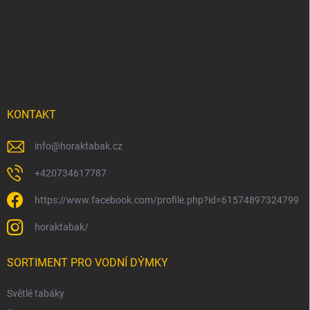
á
p
a
t
í
KONTAKT
info
@
horaktabak.cz
+420734617787
https://www.facebook.com/profile.php?id=61574897324799
horaktabak/
SORTIMENT PRO VODNÍ DÝMKY
Světlé tabáky