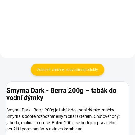
fólie do vodní dýmky 15
150 Kč
× 15 cm
149 Kč
Do košíku
Do košíku
Zobrazit všechny související produkty
Smyrna Dark - Berra 200g – tabák do
vodní dýmky
Smyrna Dark - Berra 200g je tabák do vodní dýmky značky
Smyrna s dobře rozpoznatelným charakterem. Chuťové tóny:
jahoda, malina, moruše. Balení 200 g se hodí pro pravidelné
použití i porovnávání vlastních kombinací.