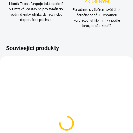
ZKUŠENÝM
Horák Tabák funguje také osobně
v Ostravě. Zastav se pro tabák do
Poradíme s výběrem světlého i
vodní dýmky, uhlíky, dýmky nebo
černého tabáku, vhodnou
doporučení příchutí.
korunkou, uhlíky i mixy podle
toho, co rád kouříš.
Související produkty
TIP
SKLADEM
SKLADEM
(2 KS)
(>5 KS)
Řezaný alobal AO
Čistící kuličky - Horák
Panzerfolie 50 ks – silná
Tabák