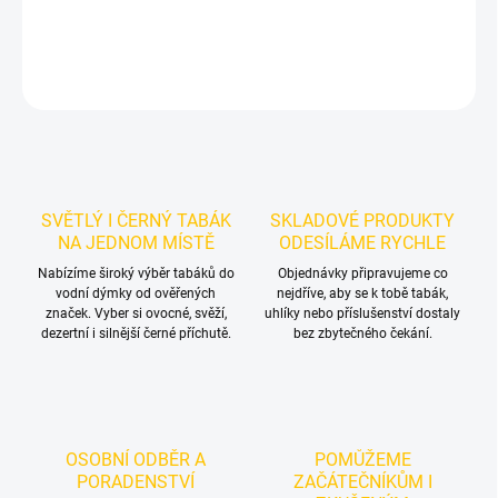
DETAILNÍ INFORMACE
ZEPTAT SE
HLÍDAT
SVĚTLÝ I ČERNÝ TABÁK
SKLADOVÉ PRODUKTY
NA JEDNOM MÍSTĚ
ODESÍLÁME RYCHLE
Nabízíme široký výběr tabáků do
Objednávky připravujeme co
vodní dýmky od ověřených
nejdříve, aby se k tobě tabák,
značek. Vyber si ovocné, svěží,
uhlíky nebo příslušenství dostaly
dezertní i silnější černé příchutě.
bez zbytečného čekání.
OSOBNÍ ODBĚR A
POMŮŽEME
PORADENSTVÍ
ZAČÁTEČNÍKŮM I