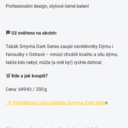
Profesionální design, stylové černé balení
🏁 Už ověřeno na akcích:
Tabák Smyrna Dark Series zaujal návštěvníky Dýmu i
fanoušky v Ostravě – mnozí chválili kvalitu a sílu dýmu,
takže kdo nebyl, může (a měl by!) rychle dohnat.
🛒 Kde a jak koupíš?
Cena: 649 Kč / 200 g
🛒 Prohlédnout celou nabídku Smyrna Dark Serie
s