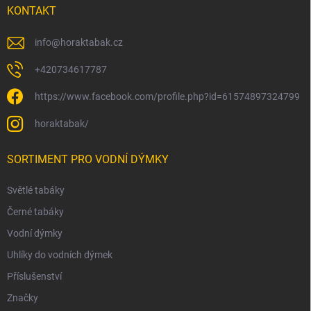
KONTAKT
info
@
horaktabak.cz
+420734617787
https://www.facebook.com/profile.php?id=61574897324799
horaktabak/
SORTIMENT PRO VODNÍ DÝMKY
Světlé tabáky
Černé tabáky
Vodní dýmky
Uhlíky do vodních dýmek
Příslušenství
Značky