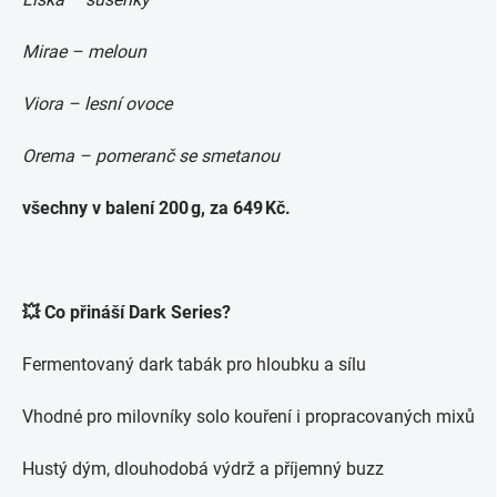
Mirae – meloun
Viora – lesní ovoce
Orema – pomeranč se smetanou
všechny v balení 200 g, za 649 Kč.
💥 Co přináší Dark Series?
Fermentovaný dark tabák pro hloubku a sílu
Vhodné pro milovníky solo kouření i propracovaných mixů
Hustý dým, dlouhodobá výdrž a příjemný buzz