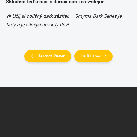
Skladem teď u nás, s doručením i na výdejně
🎉 Užij si odlišný dark zážitek – Smyrna Dark Series je
tady a je silnější než kdy dřív!
Předchozí článek
Další článek
Z
á
p
a
t
í