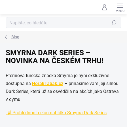
Přejít
na
obsah
Hledat
Blog
SMYRNA DARK SERIES –
NOVINKA NA ČESKÉM TRHU!
Prémiová turecká značka Smyrna je nyní exkluzivně
dostupná na
HorákTabák.cz
– přinášíme vám její silnou
Dark Series, která už se osvědčila na akcích jako Ostrava
v dýmu!
🛒 Prohlédnout celou nabídku Smyrna Dark Series