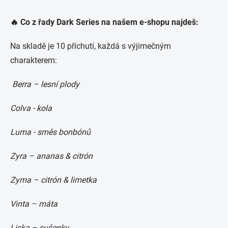
🔥 Co z řady Dark Series na našem e-shopu najdeš:
Na skladě je 10 příchutí, každá s výjimečným
charakterem:
Berra – lesní plody
Colva - kola
Luma - směs bonbónů
Zyra – ananas & citrón
Zyma – citrón & limetka
Vinta – máta
Liska – sušenky