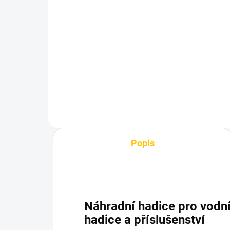
Náhradní hadice pro
Ná
vodní dýmku - Jookah
vo
Blue
Da
249 Kč
24
Do košíku
Popis
Náhradní hadice pro vodn
hadice a příslušenství