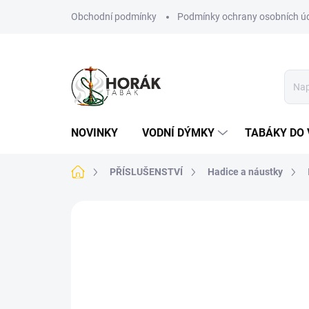
Přejít
Obchodní podmínky
Podmínky ochrany osobních ú
na
obsah
NOVINKY
VODNÍ DÝMKY
TABÁKY DO 
Domů
PŘÍSLUŠENSTVÍ
Hadice a náustky
Neohodnoceno
Podrobnosti hodn