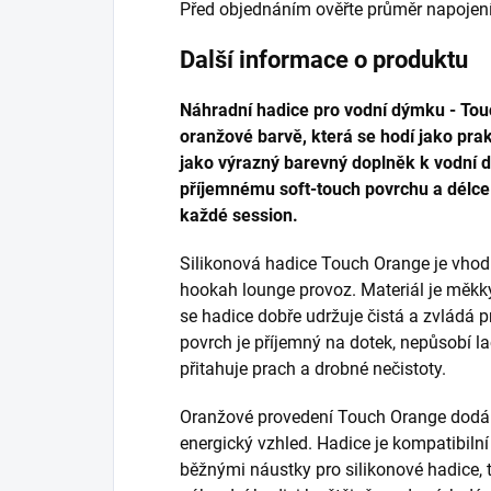
Před objednáním ověřte průměr napojení 
Další informace o produktu
Náhradní hadice pro vodní dýmku - Touc
oranžové barvě, která se hodí jako pra
jako výrazný barevný doplněk k vodní 
příjemnému soft-touch povrchu a délce
každé session.
Silikonová hadice Touch Orange je vhod
hookah lounge provoz. Materiál je měkk
se hadice dobře udržuje čistá a zvládá 
povrch je příjemný na dotek, nepůsobí la
přitahuje prach a drobné nečistoty.
Oranžové provedení Touch Orange dodá 
energický vzhled. Hadice je kompatibil
běžnými náustky pro silikonové hadice, t