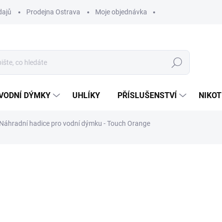
dajů
Prodejna Ostrava
Moje objednávka
Hledat
VODNÍ DÝMKY
UHLÍKY
PŘÍSLUŠENSTVÍ
NIKOT
Náhradní hadice pro vodní dýmku - Touch Orange
ocení
249 Kč
Měrná
SKLADEM
(1 KS)
cena:
MŮŽEME DORUČIT DO:
11.8.2