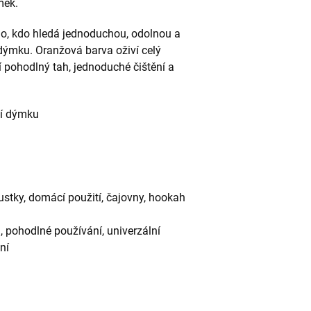
mek.
o, kdo hledá jednoduchou, odolnou a
dýmku. Oranžová barva oživí celý
tí pohodlný tah, jednoduché čištění a
ní dýmku
stky, domácí použití, čajovny, hookah
 pohodlné používání, univerzální
ní