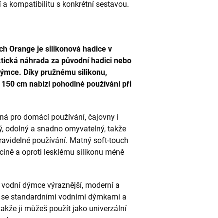
a kompatibilitu s konkrétní sestavou.
h Orange je silikonová hadice v
ktická náhrada za původní hadici nebo
dýmce. Díky pružnému silikonu,
 150 cm nabízí pohodlné používání při
ná pro domácí používání, čajovny i
ý, odolný a snadno omyvatelný, takže
pravidelné používání. Matný soft-touch
cině a oproti lesklému silikonu méně
vodní dýmce výraznější, moderní a
ní se standardními vodními dýmkami a
akže ji můžeš použít jako univerzální