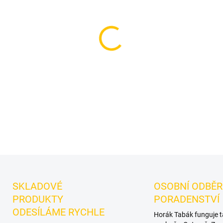
−
+
Náhradní hadice pro vodní 
pro pohodlný tah a praktick
Touch Orange pro vodní dýmk
údržba.
DETAILNÍ INFORMACE
SKLADOVÉ
OSOBNÍ ODBĚR
PRODUKTY
PORADENSTVÍ
ODESÍLÁME RYCHLE
Horák Tabák funguje 