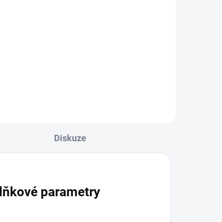
u -
Náhradní hadice pro
cm
vodní dýmku - Light
Green
249 Kč
Do košíku
Diskuze
lňkové parametry