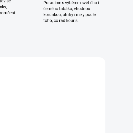
tav se
Poradíme s výběrem světlého i
mky,
černého tabáku, vhodnou
poručení
korunkou, uhlíky i mixy podle
toho, co rád kouříš.
ADEM
SKLADEM
5 KS)
(1 KS)