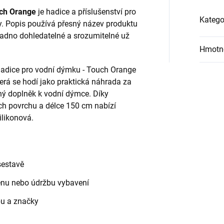
uch Orange
je hadice a příslušenství pro
Katego
. Popis používá přesný název produktu
snadno dohledatelné a srozumitelné už
Hmotn
hadice pro vodní dýmku - Touch Orange
terá se hodí jako praktická náhrada za
ný doplněk k vodní dýmce. Díky
ch povrchu a délce 150 cm nabízí
ilikonová.
sestavě
měnu nebo údržbu vybavení
pu a značky