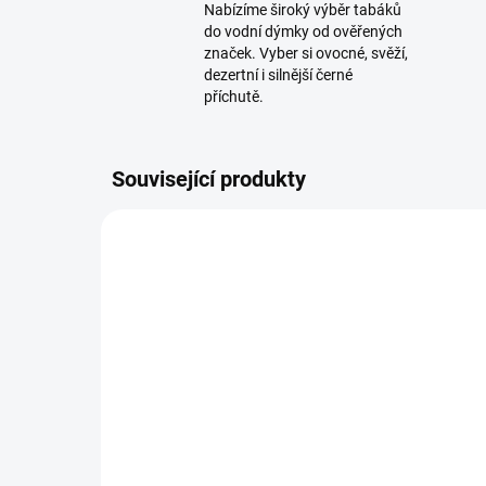
Nabízíme široký výběr tabáků
do vodní dýmky od ověřených
značek. Vyber si ovocné, svěží,
dezertní i silnější černé
příchutě.
Související produkty
SKLADEM
(1 KS)