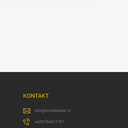
KONTAKT
info
@
horaktabak.cz
+420734617787