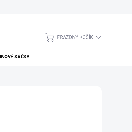
PRÁZDNÝ KOŠÍK
NÁKUPNÍ
KOŠÍK
INOVÉ SÁČKY
026
MOŽNOSTI DORUČENÍ