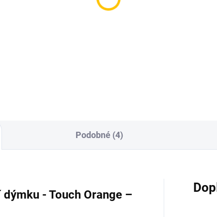
hradní hadice pro
Hadice pro vodní dýmk
dní dýmku - Jookah
Soft Touch Black 150 
rk Gold
150 Kč
9 Kč
Do košíku
Do košíku
Podobné (4)
Dop
í dýmku - Touch Orange –