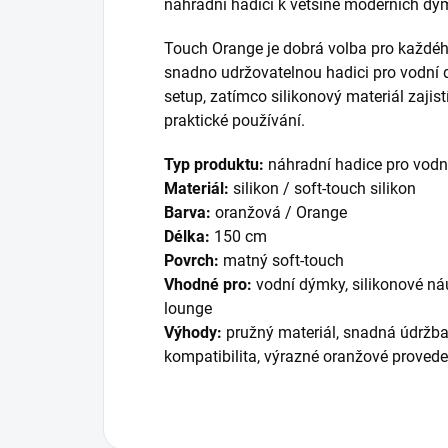
náhradní hadici k většině moderních dý
Touch Orange je dobrá volba pro každéh
snadno udržovatelnou hadici pro vodní 
setup, zatímco silikonový materiál zajis
praktické používání.
Typ produktu:
náhradní hadice pro vod
Materiál:
silikon / soft-touch silikon
Barva:
oranžová / Orange
Délka:
150 cm
Povrch:
matný soft-touch
Vhodné pro:
vodní dýmky, silikonové náu
lounge
Výhody:
pružný materiál, snadná údržba,
kompatibilita, výrazné oranžové provede