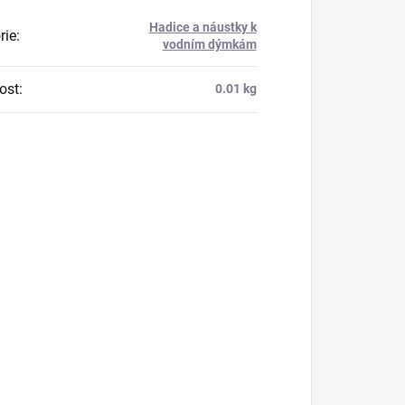
Hadice a náustky k
rie
:
vodním dýmkám
ost
:
0.01 kg