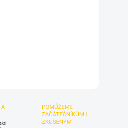
Přidat do košíku
dýmku - Touch Orange
je hadice a příslušenství
ou údržbu dýmky. Oranžová silikonová hadice
u. Soft-touch povrch, délka 150 cm a snadná
ZEPTAT SE
HLÍDAT
 A
POMŮŽEME
ZAČÁTEČNÍKŮM I
ZKUŠENÝM
také