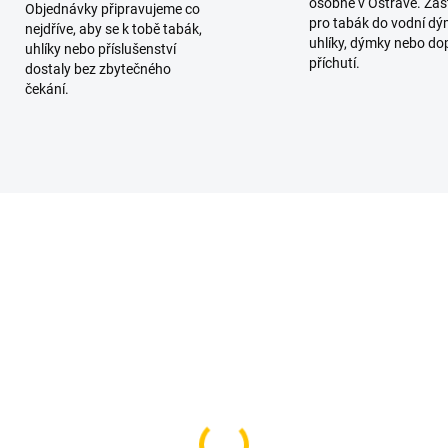
osobně v Ostravě. Zas
Objednávky připravujeme co
pro tabák do vodní dý
nejdříve, aby se k tobě tabák,
uhlíky, dýmky nebo do
uhlíky nebo příslušenství
příchutí.
dostaly bez zbytečného
čekání.
AKCE
TIP
VÍCE ZA MÉNĚ
SKLADEM
SKL
(1 KS)
(>