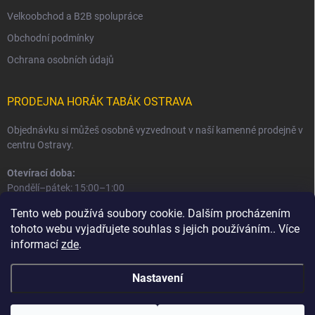
Velkoobchod a B2B spolupráce
Obchodní podmínky
Ochrana osobních údajů
PRODEJNA HORÁK TABÁK OSTRAVA
Objednávku si můžeš osobně vyzvednout v naší kamenné prodejně v
centru Ostravy.
Otevírací doba:
Pondělí–pátek: 15:00–1:00
Sobota–neděle: 16:00–1:00
Tento web používá soubory cookie. Dalším procházením
tohoto webu vyjadřujete souhlas s jejich používáním.. Více
Informace o prodejně a osobním odběru
informací
zde
.
Nastavení
Copyright 2026
Horák Tabák
. Všechna práva vyhrazena.