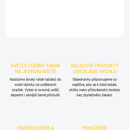
mixů.
DETAILNÍ INFORMACE
ZEPTAT SE
HLÍDAT
SVĚTLÝ I ČERNÝ TABÁK
SKLADOVÉ PRODUKTY
NA JEDNOM MÍSTĚ
ODESÍLÁME RYCHLE
Nabízíme široký výběr tabáků do
Objednávky připravujeme co
vodní dýmky od ověřených
nejdříve, aby se k tobě tabák,
značek. Vyber si ovocné, svěží,
uhlíky nebo příslušenství dostaly
dezertní i silnější černé příchutě.
bez zbytečného čekání.
OSOBNÍ ODBĚR A
POMŮŽEME