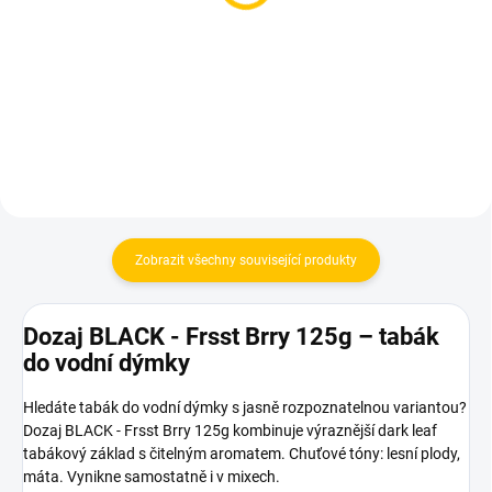
5mm (1 kus)
65 Kč
10 Kč
Do košíku
Do košíku
Zobrazit všechny související produkty
Dozaj BLACK - Frsst Brry 125g – tabák
do vodní dýmky
Hledáte tabák do vodní dýmky s jasně rozpoznatelnou variantou?
Dozaj BLACK - Frsst Brry 125g kombinuje výraznější dark leaf
tabákový základ s čitelným aromatem. Chuťové tóny: lesní plody,
máta. Vynikne samostatně i v mixech.