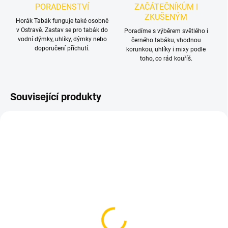
PORADENSTVÍ
ZAČÁTEČNÍKŮM I
ZKUŠENÝM
Horák Tabák funguje také osobně
v Ostravě. Zastav se pro tabák do
Poradíme s výběrem světlého i
vodní dýmky, uhlíky, dýmky nebo
černého tabáku, vhodnou
doporučení příchutí.
korunkou, uhlíky i mixy podle
toho, co rád kouříš.
Související produkty
TIP
SKLADEM
SKLADEM
(1 KS)
(>5 KS)
Poker na tabák - Spring
Kuličky do vodní dýmky -