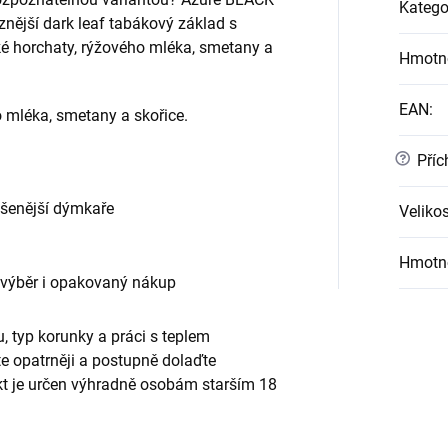
Katego
nější dark leaf tabákový základ s
é horchaty, rýžového mléka, smetany a
Hmotn
EAN
:
 mléka, smetany a skořice.
?
Příc
ušenější dýmkaře
Velikos
Hmotn
 výběr i opakovaný nákup
, typ korunky a práci s teplem
te opatrněji a postupně dolaďte
ukt je určen výhradně osobám starším 18