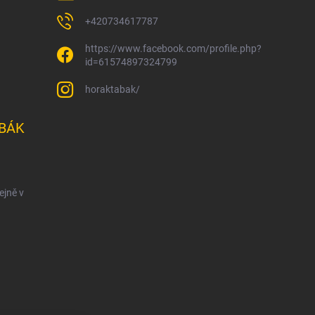
+420734617787
https://www.facebook.com/profile.php?
id=61574897324799
horaktabak/
BÁK
ejně v