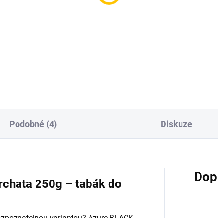
eo Black Cinnagod
BlackBurn Donatela 2
0g
959 Kč
9 Kč
Do košíku
Do košíku
Podobné (4)
Diskuze
Dop
rchata 250g – tabák do
rozpoznatelnou variantou? Azure BLACK