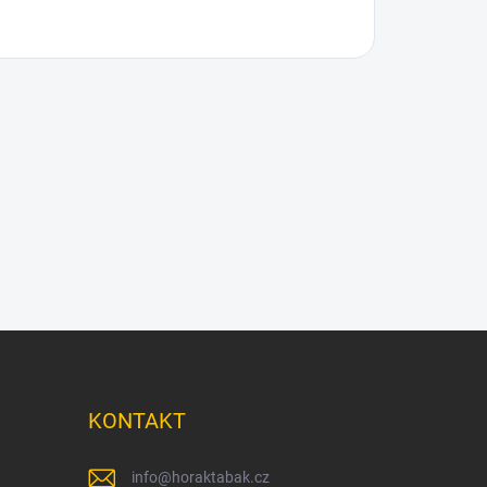
KONTAKT
info
@
horaktabak.cz