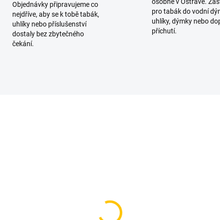
osobně v Ostravě. Zas
Objednávky připravujeme co
pro tabák do vodní dý
nejdříve, aby se k tobě tabák,
uhlíky, dýmky nebo do
uhlíky nebo příslušenství
příchutí.
dostaly bez zbytečného
čekání.
SKLADEM
SKL
(2 KS)
(