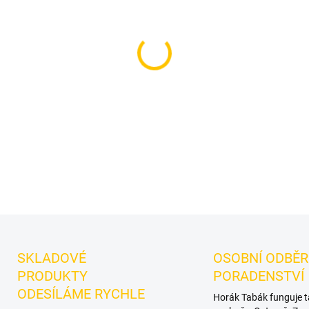
−
+
Příchuť: Krém, Skořice, Hor
výraznější dark leaf tabák 
sladké horchaty, rýžového ml
samostatnou přípravu i kreat
DETAILNÍ INFORMACE
SKLADOVÉ
OSOBNÍ ODBĚR
PRODUKTY
PORADENSTVÍ
ODESÍLÁME RYCHLE
Horák Tabák funguje 