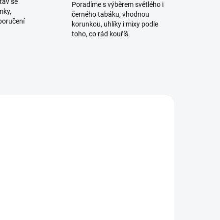
tav se
Poradíme s výběrem světlého i
mky,
černého tabáku, vhodnou
poručení
korunkou, uhlíky i mixy podle
toho, co rád kouříš.
ADEM
SKLADEM
1 KS)
(2 KS)