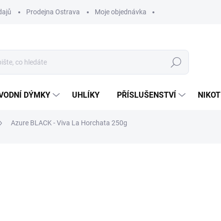
dajů
Prodejna Ostrava
Moje objednávka
Hledat
VODNÍ DÝMKY
UHLÍKY
PŘÍSLUŠENSTVÍ
NIKOT
Azure BLACK - Viva La Horchata 250g
ocení
ZNAČKA:
AZURE
1 199 Kč
Měrná
SKLADEM
(1 KS)
cena:
MŮŽEME DORUČIT DO:
12.8.2