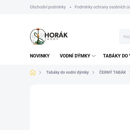
Přejít
Obchodní podmínky
Podmínky ochrany osobních ú
na
obsah
NOVINKY
VODNÍ DÝMKY
TABÁKY DO 
Domů
Tabáky do vodní dýmky
ČERNÝ TABÁK
Neohodnoceno
Podrobnosti hodn