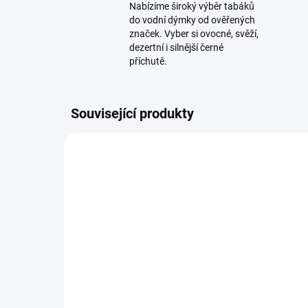
Nabízíme široký výběr tabáků
do vodní dýmky od ověřených
značek. Vyber si ovocné, svěží,
dezertní i silnější černé
příchutě.
Související produkty
SKLADEM
(2 KS)