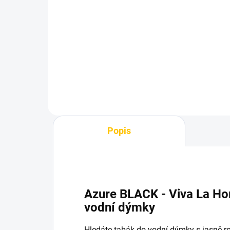
TNG Alpaca - L orcha
Th
100g
20
739 Kč
85
Do košíku
Popis
Azure BLACK - Viva La Ho
vodní dýmky
Hledáte tabák do vodní dýmky s jasně 