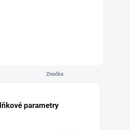
00g
Smyrna Dark - Banor
200g
649 Kč
Do košíku
Značka
lňkové parametry