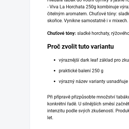
- Viva La Horchata 250g kombinuje výraz
čitelným aromatem. Chuťové tóny: sladk
skořice. Vynikne samostatně i v mixech.
Chuťové tóny:
sladké horchaty, rýžového
Proč zvolit tuto variantu
výraznější dark leaf základ pro zk
praktické balení 250 g
výrazný název varianty usnadňuje
Při přípravě přizpůsobte množství tabáku
konkrétní řadě. U silnějších směsí začně
intenzitu podle svých zkušeností. Prod
let.