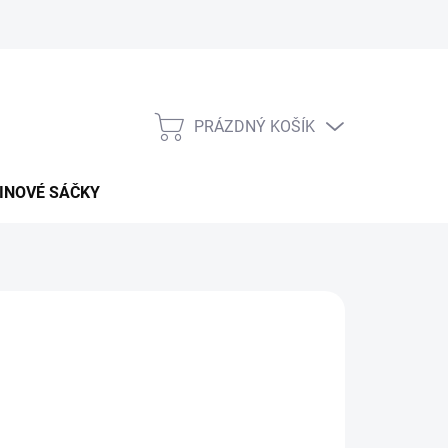
PRÁZDNÝ KOŠÍK
NÁKUPNÍ
KOŠÍK
INOVÉ SÁČKY
026
MOŽNOSTI DORUČENÍ