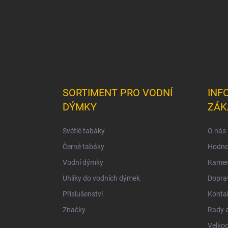
SORTIMENT PRO VODNÍ
INF
DÝMKY
ZÁK
Světlé tabáky
O nás
Černé tabáky
Hodno
Vodní dýmky
Kamen
Uhlíky do vodních dýmek
Doprav
Příslušenství
Konta
Značky
Rady a
Velko