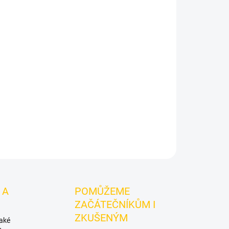
Přidat do košíku
chata.
Azure BLACK - Viva La Horchata 250g
je
do vodní dýmky značky Azure.
Chuťové tóny:
éka, smetany a skořice. Dobrá volba pro
ivní mixy.
ZEPTAT SE
HLÍDAT
 A
POMŮŽEME
ZAČÁTEČNÍKŮM I
ZKUŠENÝM
také