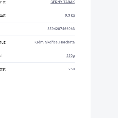
rie
:
ČERNÝ TABÁK
ost
:
0.3 kg
8594207466063
huť
:
Krém
,
Skořice
,
Horchata
t
:
250g
ost
:
250