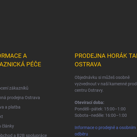
ORMACE A
PRODEJNA HORÁK TA
AZNICKÁ PÉČE
OSTRAVA
Objednávku si můžeš osobně
vyzvednout v naší kamenné prod
cení zákazníků
centru Ostravy.
ná prodejna Ostrava
Otevírací doba:
a a platba
Pondělí–pátek: 15:00–1:00
Sobota–neděle: 16:00–1:00
kt
 články
Informace o prodejně a osobním
odběru
obchod a B2B spolupráce