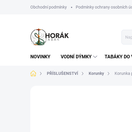
Přejít
Obchodní podmínky
Podmínky ochrany osobních ú
na
obsah
NOVINKY
VODNÍ DÝMKY
TABÁKY DO 
Domů
PŘÍSLUŠENSTVÍ
Korunky
Korunka 
Neohodnoceno
Podrobnosti hodn