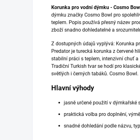
Korunka pro vodní dýmku - Cosmo Bowl
dýmku značky Cosmo Bowl pro spolehlivo
teplem. Popis používá přesný název prod
zboží snadno dohledatelné a srozumiteln
Z dostupných údajů vyplývá: Korunka p
Predator je turecká korunka z červené hlí
stabilní práci s teplem, intenzivní chuť 
Tradiční Turkish tvar se hodí pro klasic
světlých i černých tabáků. Cosmo Bowl.
Hlavní výhody
jasně určené použití v dýmkařské 
praktická volba pro doplnění, vý
snadné dohledání podle názvu, ty