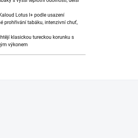
báky s vyšší teplotní odolností, delší
aloud Lotus I+ podle usazení
é prohřívání tabáku, intenzivní chuť,
htějí klasickou tureckou korunku s
ivým výkonem