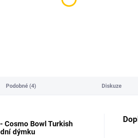
runka pro vodní dýmku
Korunka pro vodní dý
usto Turkish Indigo
- Kong TURKISH DUET
Black
0 Kč
330 Kč
Do košíku
Do košíku
Podobné (4)
Diskuze
Dop
- Cosmo Bowl Turkish
odní dýmku