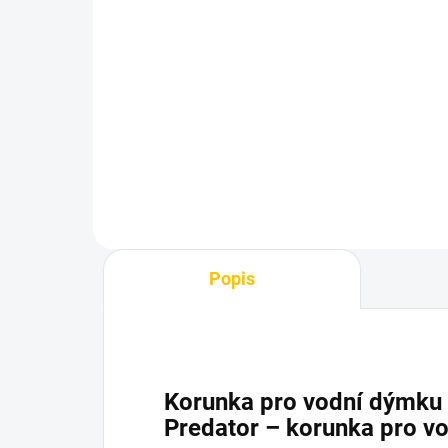
Korunka pro vodní dýmku
Ko
- Gusto Turkish Black
- G
480 Kč
48
Do košíku
Popis
Korunka pro vodní dýmku 
Predator – korunka pro v