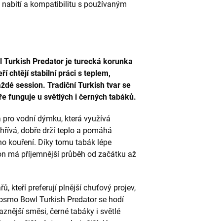
 nabití a kompatibilitu s používaným
 Turkish Predator je turecká korunka
í chtějí stabilní práci s teplem,
aždé session. Tradiční Turkish tvar se
ře funguje u světlých i černých tabáků.
 pro vodní dýmku, která využívá
hřívá, dobře drží teplo a pomáhá
o kouření. Díky tomu tabák lépe
sion má příjemnější průběh od začátku až
, kteří preferují plnější chuťový projev,
osmo Bowl Turkish Predator se hodí
raznější směsi, černé tabáky i světlé