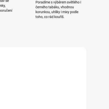
tav se
Poradíme s výběrem světlého i
mky,
černého tabáku, vhodnou
poručení
korunkou, uhlíky i mixy podle
toho, co rád kouříš.
ADEM
SKLADEM
1 KS)
(2 KS)