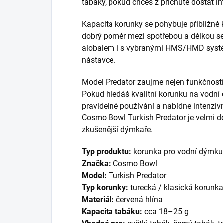
tabáky, pokud chceš z příchutě dostat in
Kapacita korunky se pohybuje přibližně
dobrý poměr mezi spotřebou a délkou se
alobalem i s vybranými HMS/HMD systé
nástavce.
Model Predator zaujme nejen funkčností,
Pokud hledáš kvalitní korunku na vodní 
pravidelné používání a nabídne intenziv
Cosmo Bowl Turkish Predator je velmi d
zkušenější dýmkaře.
Typ produktu:
korunka pro vodní dýmku
Značka:
Cosmo Bowl
Model:
Turkish Predator
Typ korunky:
turecká / klasická korunka
Materiál:
červená hlína
Kapacita tabáku:
cca 18–25 g