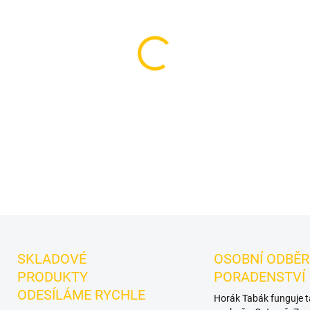
−
+
Korunka pro vodní dýmku - 
vodní dýmku značky Cosmo Bo
práci s teplem. Turecká koru
Stabilní vedení tepla, výraz
DETAILNÍ INFORMACE
SKLADOVÉ
OSOBNÍ ODBĚR
PRODUKTY
PORADENSTVÍ
ODESÍLÁME RYCHLE
Horák Tabák funguje 