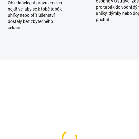
osobně v Ostravě. Zas
Objednávky připravujeme co
pro tabák do vodní dý
nejdříve, aby se k tobě tabák,
uhlíky, dýmky nebo do
uhlíky nebo příslušenství
příchutí.
dostaly bez zbytečného
čekání.
SKLADEM
SKL
(3 KS)
(