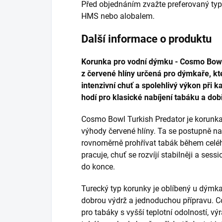
Před objednáním zvažte preferovaný typ
HMS nebo alobalem.
Další informace o produktu
Korunka pro vodní dýmku - Cosmo Bowl
z červené hlíny určená pro dýmkaře, kteř
intenzivní chuť a spolehlivý výkon při k
hodí pro klasické nabíjení tabáku a dob
Cosmo Bowl Turkish Predator je korunka
výhody červené hlíny. Ta se postupně na
rovnoměrně prohřívat tabák během celéh
pracuje, chuť se rozvíjí stabilněji a ses
do konce.
Turecký typ korunky je oblíbený u dýmkařů
dobrou výdrž a jednoduchou přípravu. C
pro tabáky s vyšší teplotní odolností, vý