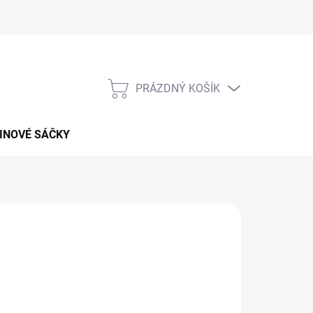
PRÁZDNÝ KOŠÍK
NÁKUPNÍ
KOŠÍK
INOVÉ SÁČKY
026
MOŽNOSTI DORUČENÍ