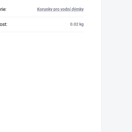
rie
:
Korunky pro vodní dýmky
ost
:
0.02 kg