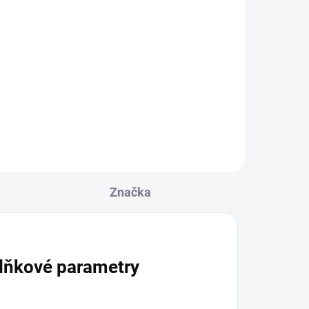
mku
Korunka pro vodní dýmku
- Kong TURKISH DUET
White
330 Kč
Do košíku
Značka
lňkové parametry