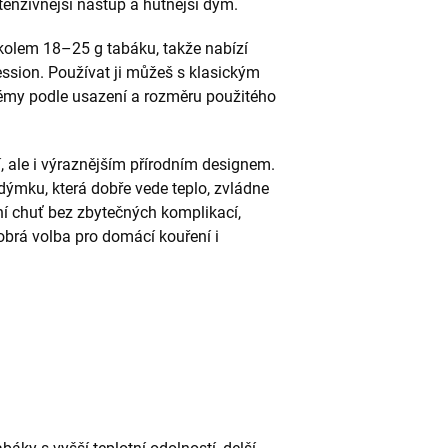
tenzivnější nástup a hutnější dým.
 kolem 18–25 g tabáku, takže nabízí
ssion. Používat ji můžeš s klasickým
my podle usazení a rozměru použitého
 ale i výraznějším přírodním designem.
dýmku, která dobře vede teplo, zvládne
ní chuť bez zbytečných komplikací,
obrá volba pro domácí kouření i