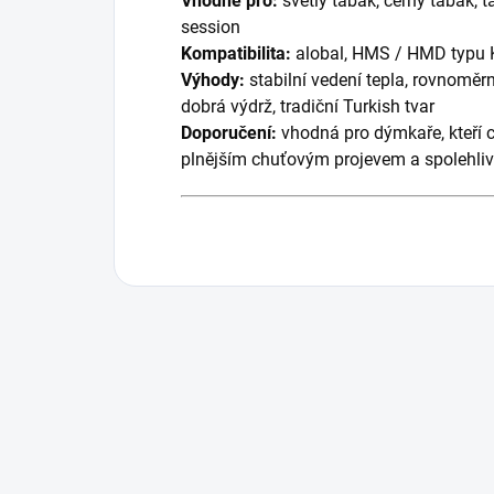
Vhodné pro:
světlý tabák, černý tabák, ta
session
Kompatibilita:
alobal, HMS / HMD typu K
Výhody:
stabilní vedení tepla, rovnoměrn
dobrá výdrž, tradiční Turkish tvar
Doporučení:
vhodná pro dýmkaře, kteří c
plnějším chuťovým projevem a spolehl