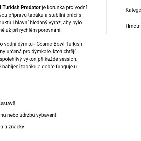
 Turkish Predator
je korunka pro vodní
Katego
u přípravu tabáku a stabilní práci s
uktu i hlavní hledaný výraz, aby bylo
Hmotn
é už při rychlém porovnání.
ro vodní dýmku - Cosmo Bowl Turkish
ny určená pro dýmkaře, kteří chtějí
a spolehlivý výkon při každé session.
ké nabíjení tabáku a dobře funguje u
sestavě
měnu nebo údržbu vybavení
pu a značky