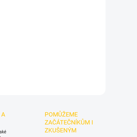
Přidat do košíku
Cosmo Bowl Turkish Predator
je korunka pro
wl pro spolehlivou přípravu tabáku a stabilní
nka Cosmo Bowl Turkish Predator z červené hlíny.
ná chuť a kapacita cca 18–25 g tabáku.
ZEPTAT SE
HLÍDAT
 A
POMŮŽEME
ZAČÁTEČNÍKŮM I
ZKUŠENÝM
také