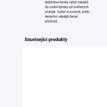
Nabízíme široký výběr tabáků
do vodní dýmky od ověřených
značek. Vyber si ovocné, svěží,
dezertní i silnější černé
příchutě.
Související produkty
NOVINKA
SKLADEM
(2 KS)