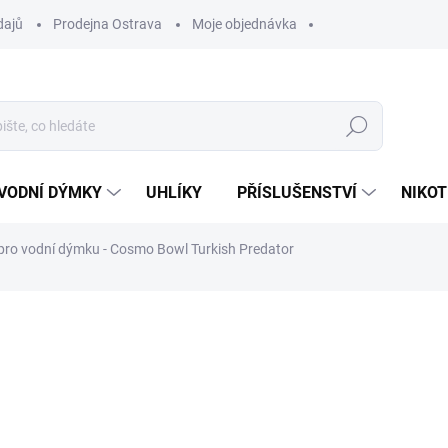
dajů
Prodejna Ostrava
Moje objednávka
Hledat
VODNÍ DÝMKY
UHLÍKY
PŘÍSLUŠENSTVÍ
NIKOT
pro vodní dýmku - Cosmo Bowl Turkish Predator
ocení
ZNAČKA:
COSMO BOWL
299 Kč
Měrná
SKLADEM
(1 KS)
cena:
MŮŽEME DORUČIT DO:
11.8.2