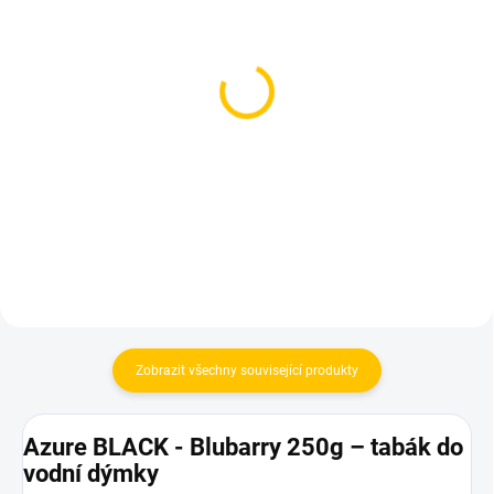
SKLADEM
SKLADEM
(3 KS)
(2 KS)
BlackBurn Bearnade
Darkside Core Cosmo
200g
Flwr 200g
959 Kč
899 Kč
Do košíku
Do košíku
Zobrazit všechny související produkty
Azure BLACK - Blubarry 250g – tabák do
vodní dýmky