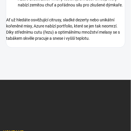
nabízí zemitou chuť a pořádnou sílu pro zkušené dýmkaře.
Ať už hledáte osvěžující citrusy, sladké dezerty nebo unikátní
kořeněné mixy, Azure nabízí portfolio, které se jen tak neomrzí.
Díky střednímu cutu (řezu) a optimálnímu množství melasy se s
tabákem skvěle pracuje a snese i vyšší teplotu.
Z
á
p
a
t
í