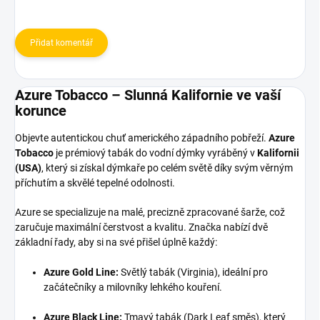
Přidat komentář
Azure Tobacco – Slunná Kalifornie ve vaší
korunce
Objevte autentickou chuť amerického západního pobřeží.
Azure
Tobacco
je prémiový tabák do vodní dýmky vyráběný v
Kalifornii
(USA)
, který si získal dýmkaře po celém světě díky svým věrným
příchutím a skvělé tepelné odolnosti.
Azure se specializuje na malé, precizně zpracované šarže, což
zaručuje maximální čerstvost a kvalitu. Značka nabízí dvě
základní řady, aby si na své přišel úplně každý:
Azure Gold Line:
Světlý tabák (Virginia), ideální pro
začátečníky a milovníky lehkého kouření.
Azure Black Line:
Tmavý tabák (Dark Leaf směs), který