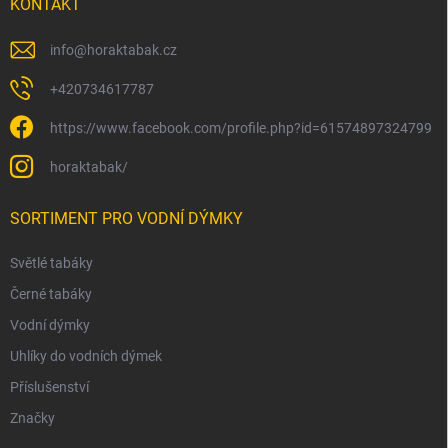
KONTAKT
info
@
horaktabak.cz
+420734617787
https://www.facebook.com/profile.php?id=61574897324799
horaktabak/
SORTIMENT PRO VODNÍ DÝMKY
Světlé tabáky
Černé tabáky
Vodní dýmky
Uhlíky do vodních dýmek
Příslušenství
Značky