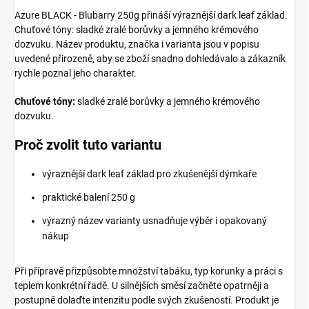
Azure BLACK - Blubarry 250g přináší výraznější dark leaf základ.
Chuťové tóny: sladké zralé borůvky a jemného krémového
dozvuku. Název produktu, značka i varianta jsou v popisu
uvedené přirozeně, aby se zboží snadno dohledávalo a zákazník
rychle poznal jeho charakter.
Chuťové tóny:
sladké zralé borůvky a jemného krémového
dozvuku.
Proč zvolit tuto variantu
výraznější dark leaf základ pro zkušenější dýmkaře
praktické balení 250 g
výrazný název varianty usnadňuje výběr i opakovaný
nákup
Při přípravě přizpůsobte množství tabáku, typ korunky a práci s
teplem konkrétní řadě. U silnějších směsí začněte opatrněji a
postupně dolaďte intenzitu podle svých zkušeností. Produkt je