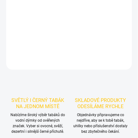
Příchuť: Borůvka, Krém.
Azure BLACK - Blubarry 250g
je
výraznější dark leaf tabák do vodní dýmky značky Azure.
Chuťové
tóny:
sladké zralé borůvky a jemného krémového dozvuku.
Vynikne samostatně a nabízí prostor pro vlastní kombinace.
DETAILNÍ INFORMACE
ZEPTAT SE
HLÍDAT
SVĚTLÝ I ČERNÝ TABÁK
SKLADOVÉ PRODUKTY
NA JEDNOM MÍSTĚ
ODESÍLÁME RYCHLE
Nabízíme široký výběr tabáků do
Objednávky připravujeme co
vodní dýmky od ověřených
nejdříve, aby se k tobě tabák,
značek. Vyber si ovocné, svěží,
uhlíky nebo příslušenství dostaly
dezertní i silnější černé příchutě.
bez zbytečného čekání.