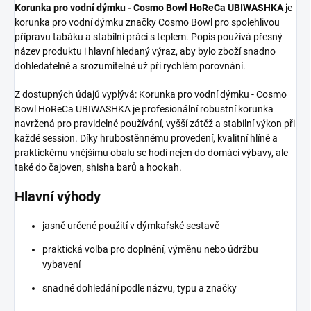
Korunka pro vodní dýmku - Cosmo Bowl HoReCa UBIWASHKA
je
korunka pro vodní dýmku značky Cosmo Bowl pro spolehlivou
přípravu tabáku a stabilní práci s teplem. Popis používá přesný
název produktu i hlavní hledaný výraz, aby bylo zboží snadno
dohledatelné a srozumitelné už při rychlém porovnání.
Z dostupných údajů vyplývá: Korunka pro vodní dýmku - Cosmo
Bowl HoReCa UBIWASHKA je profesionální robustní korunka
navržená pro pravidelné používání, vyšší zátěž a stabilní výkon při
každé session. Díky hrubostěnnému provedení, kvalitní hlíně a
praktickému vnějšímu obalu se hodí nejen do domácí výbavy, ale
také do čajoven, shisha barů a hookah.
Hlavní výhody
jasně určené použití v dýmkařské sestavě
praktická volba pro doplnění, výměnu nebo údržbu
vybavení
snadné dohledání podle názvu, typu a značky