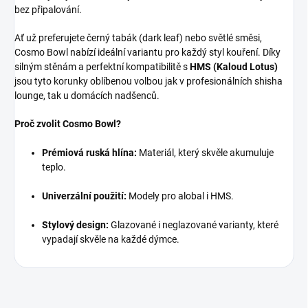
bez připalování.
Ať už preferujete černý tabák (dark leaf) nebo světlé směsi,
Cosmo Bowl nabízí ideální variantu pro každý styl kouření. Díky
silným stěnám a perfektní kompatibilitě s
HMS (Kaloud Lotus)
jsou tyto korunky oblíbenou volbou jak v profesionálních shisha
lounge, tak u domácích nadšenců.
Proč zvolit Cosmo Bowl?
Prémiová ruská hlína:
Materiál, který skvěle akumuluje
teplo.
Univerzální použití:
Modely pro alobal i HMS.
Stylový design:
Glazované i neglazované varianty, které
vypadají skvěle na každé dýmce.