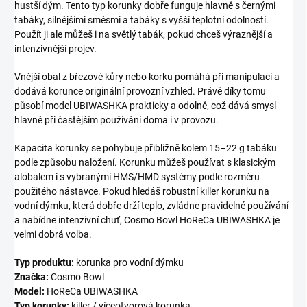
hustší dým. Tento typ korunky dobře funguje hlavně s černými
tabáky, silnějšími směsmi a tabáky s vyšší teplotní odolností.
Použít ji ale můžeš i na světlý tabák, pokud chceš výraznější a
intenzivnější projev.
Vnější obal z březové kůry nebo korku pomáhá při manipulaci a
dodává korunce originální provozní vzhled. Právě díky tomu
působí model UBIWASHKA prakticky a odolně, což dává smysl
hlavně při častějším používání doma i v provozu.
Kapacita korunky se pohybuje přibližně kolem 15–22 g tabáku
podle způsobu naložení. Korunku můžeš používat s klasickým
alobalem i s vybranými HMS/HMD systémy podle rozměru
použitého nástavce. Pokud hledáš robustní killer korunku na
vodní dýmku, která dobře drží teplo, zvládne pravidelné používání
a nabídne intenzivní chuť, Cosmo Bowl HoReCa UBIWASHKA je
velmi dobrá volba.
Typ produktu:
korunka pro vodní dýmku
Značka:
Cosmo Bowl
Model:
HoReCa UBIWASHKA
Typ korunky:
killer / víceotvorová korunka