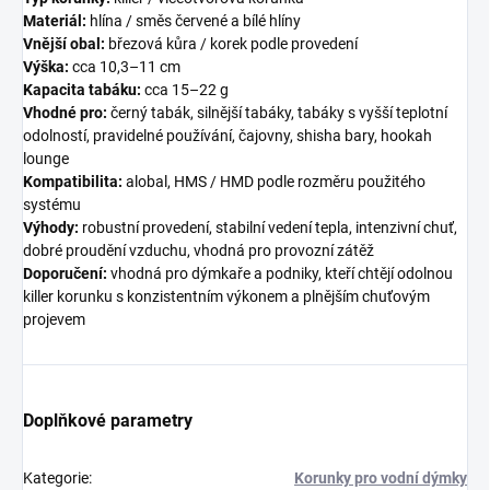
Materiál:
hlína / směs červené a bílé hlíny
Vnější obal:
březová kůra / korek podle provedení
Výška:
cca 10,3–11 cm
Kapacita tabáku:
cca 15–22 g
Vhodné pro:
černý tabák, silnější tabáky, tabáky s vyšší teplotní
odolností, pravidelné používání, čajovny, shisha bary, hookah
lounge
Kompatibilita:
alobal, HMS / HMD podle rozměru použitého
systému
Výhody:
robustní provedení, stabilní vedení tepla, intenzivní chuť,
dobré proudění vzduchu, vhodná pro provozní zátěž
Doporučení:
vhodná pro dýmkaře a podniky, kteří chtějí odolnou
killer korunku s konzistentním výkonem a plnějším chuťovým
projevem
Doplňkové parametry
Kategorie
:
Korunky pro vodní dýmky