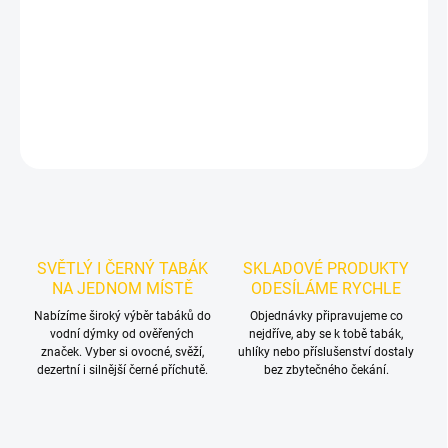
Cosmo Bowl HoReCa UBIWASHKA pro vodní dýmku. Robustní
killer provedení, březový/korkový obal a kapacita cca 15–22 g
tabáku.
DETAILNÍ INFORMACE
ZEPTAT SE
HLÍDAT
SVĚTLÝ I ČERNÝ TABÁK
SKLADOVÉ PRODUKTY
NA JEDNOM MÍSTĚ
ODESÍLÁME RYCHLE
Nabízíme široký výběr tabáků do
Objednávky připravujeme co
vodní dýmky od ověřených
nejdříve, aby se k tobě tabák,
značek. Vyber si ovocné, svěží,
uhlíky nebo příslušenství dostaly
dezertní i silnější černé příchutě.
bez zbytečného čekání.