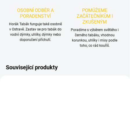
OSOBNÍ ODBĚR A
POMŮŽEME
PORADENSTVÍ
ZAČÁTEČNÍKŮM I
ZKUŠENÝM
Horák Tabák funguje také osobně
v Ostravě. Zastav se pro tabák do
Poradíme s výběrem světlého i
vodní dýmky, uhlíky, dýmky nebo
černého tabáku, vhodnou
doporučení příchutí.
korunkou, uhlíky i mixy podle
toho, co rád kouříš.
Související produkty
NOVINKA
NOVINKA
SKLADEM
SKLADEM
(1 KS)
(2 KS)