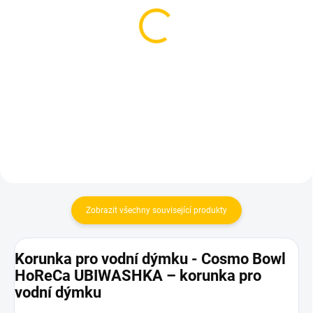
Korunka pro vodní
Korunka pro vodní
dýmku - Art Bar Killer F
dýmku - Art Bar Killer V1
550 Kč
550 Kč
Do košíku
Do košíku
Zobrazit všechny související produkty
Korunka pro vodní dýmku - Cosmo Bowl
HoReCa UBIWASHKA – korunka pro
vodní dýmku