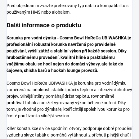
Před objednáním zvažte preferovaný typ nabití a kompatibilitu s
používaným HMS nebo alobalem.
Další informace o produktu
Korunka pro vodní dýmku - Cosmo Bowl HoReCa UBIWASHKA je
profesionální robustní korunka navržená pro pravidelné
používání, vyšší zátěž a stabilní výkon při každé session. Díky
hrubostěnnému provedení, kvalitní hlíně a praktickému
vnějšímu obalu se hodí nejen do domácí výbavy, ale také do
čajoven, shisha barů a hookah lounge provozů.
Cosmo Bowl HoReCa UBIWASHKA je korunka pro vodní dýmku
zaměřená na odolnost, stabilní práci s teplem a intenzivní chuťový
projev. Silnější stěny pomáhají držet teplotu, rovnoměrně
prohřívat tabák a udržet vyrovnaný výkon během kouření. Díky
tomu je vhodná pro dýmkaře, kteří chtějí spolehlivou korunku pro
časté používání a silnější session.
Killer konstrukce s více spodními otvory podporuje dobré proudění
vzduchu skrze tabák a pomáhá vytáhnout z příchuti plnější chuť i