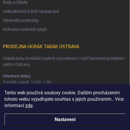
Rady a články
Velkoobchod a B2B spolupráce
Obchodní podmínky
Ochrana osobních údajů
PRODEJNA HORÁK TABÁK OSTRAVA
Objednávku si můžeš osobně vyzvednout v naší kamenné prodejně v
centru Ostravy.
Otevírací doba:
Pondělí–pátek: 15:00–1:00
Sobota–neděle: 16:00–1:00
Tento web používá soubory cookie. Dalším procházením
tohoto webu vyjadřujete souhlas s jejich používáním.. Více
Informace o prodejně a osobním odběru
informací
zde
.
Nastavení