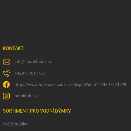
á
p
a
t
í
KONTAKT
info
@
horaktabak.cz
+420734617787
https://www.facebook.com/profile.php?id=61574897324799
horaktabak/
SORTIMENT PRO VODNÍ DÝMKY
Světlé tabáky