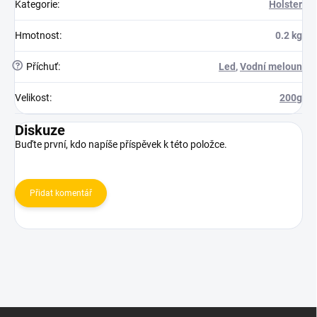
Kategorie
:
Holster
Hmotnost
:
0.2 kg
?
Příchuť
:
Led
,
Vodní meloun
Velikost
:
200g
Diskuze
Buďte první, kdo napíše příspěvek k této položce.
Přidat komentář
Z