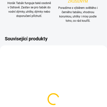
ZKUŠENÝM
Horák Tabák funguje také osobně
v Ostravě. Zastav se pro tabák do
Poradíme s výběrem světlého i
vodní dýmky, uhlíky, dýmky nebo
černého tabáku, vhodnou
doporučení příchutí.
korunkou, uhlíky i mixy podle
toho, co rád kouříš.
Související produkty
TIP
SKLADEM
SKLADEM
(2 KS)
(>5 KS)
Korunka pro vodní
Korunka pro vodní
dýmku - Kong TURKISH
dýmku - Darkside D-Shot