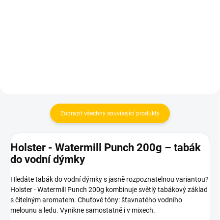
DUET White
790 Kč
330 Kč
Do košíku
Do košíku
Zobrazit všechny související produkty
Holster - Watermill Punch 200g – tabák
do vodní dýmky
Hledáte tabák do vodní dýmky s jasně rozpoznatelnou variantou?
Holster - Watermill Punch 200g kombinuje světlý tabákový základ
s čitelným aromatem. Chuťové tóny: šťavnatého vodního
melounu a ledu. Vynikne samostatně i v mixech.