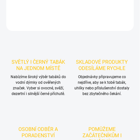
DETAILNÍ INFORMACE
ZEPTAT SE
HLÍDAT
SVĚTLÝ I ČERNÝ TABÁK
SKLADOVÉ PRODUKTY
NA JEDNOM MÍSTĚ
ODESÍLÁME RYCHLE
Nabízíme široký výběr tabáků do
Objednávky připravujeme co
vodní dýmky od ověřených
nejdříve, aby se k tobě tabák,
značek. Vyber si ovocné, svěží,
uhlíky nebo příslušenství dostaly
dezertní i silnější černé příchutě.
bez zbytečného čekání.
OSOBNÍ ODBĚR A
POMŮŽEME
PORADENSTVÍ
ZAČÁTEČNÍKŮM I