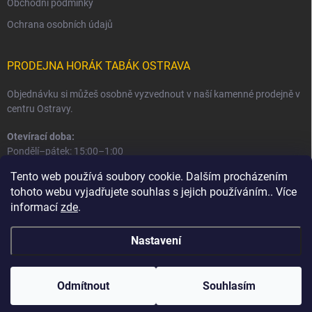
Obchodní podmínky
Ochrana osobních údajů
PRODEJNA HORÁK TABÁK OSTRAVA
Objednávku si můžeš osobně vyzvednout v naší kamenné prodejně v
centru Ostravy.
Otevírací doba:
Pondělí–pátek: 15:00–1:00
Sobota–neděle: 16:00–1:00
Tento web používá soubory cookie. Dalším procházením
tohoto webu vyjadřujete souhlas s jejich používáním.. Více
Informace o prodejně a osobním odběru
informací
zde
.
Nastavení
Copyright 2026
Horák Tabák
. Všechna práva vyhrazena.
Odmítnout
Souhlasím
Vytvořil Shoptet