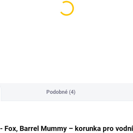
(3 KS)
(
runka pro vodní dýmku
Korunka pro vodní dý
rt Bar Killer V1
- Cosmo Bowl Russian
Classic
0 Kč
299 Kč
Do košíku
Do košíku
Podobné (4)
- Fox, Barrel Mummy – korunka pro vodn