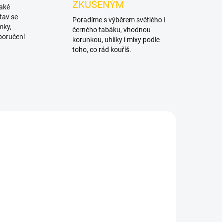
ZKUŠENÝM
také
tav se
Poradíme s výběrem světlého i
mky,
černého tabáku, vhodnou
poručení
korunkou, uhlíky i mixy podle
toho, co rád kouříš.
TIP
ADEM
SKLADEM