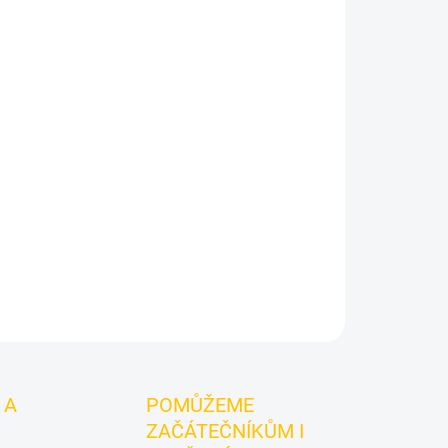
026
MOŽNOSTI DORUČENÍ
Přidat do košíku
 Fox, Barrel Mummy
je korunka pro vodní dýmku
ku a stabilní práci s teplem. Originální korunka
n jako z hrobky faraonů, výkon jako z moderní
ZEPTAT SE
HLÍDAT
 A
POMŮŽEME
ZAČÁTEČNÍKŮM I