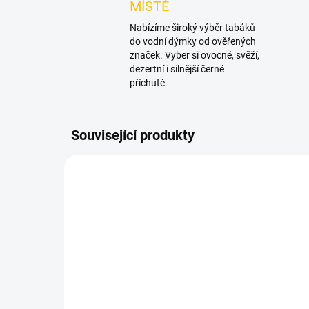
MÍSTĚ
Nabízíme široký výběr tabáků
do vodní dýmky od ověřených
značek. Vyber si ovocné, svěží,
dezertní i silnější černé
příchutě.
Související produkty
NOVINKA
NOVIN
SKLADEM