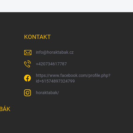
KONTAKT
info
@
horaktabak.cz
+420734617787
https://www.facebook.com/profile.php?
id=61574897324799
horaktabak/
BÁK