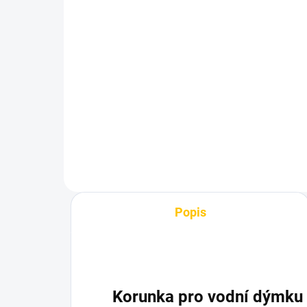
(1 KS)
Korunka pro vodní dýmku
Ko
- Art Bar Killer F
- A
550 Kč
55
Do košíku
Popis
Korunka pro vodní dýmku 