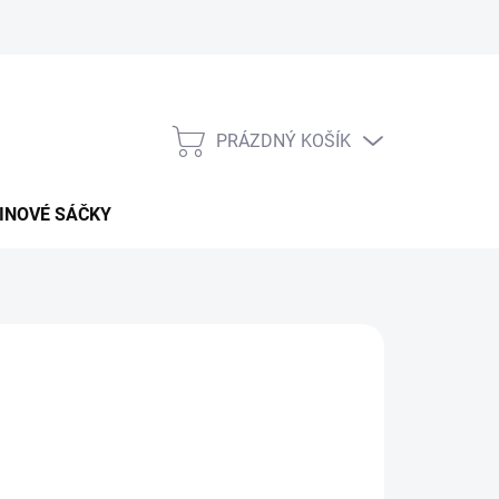
PRÁZDNÝ KOŠÍK
NÁKUPNÍ
KOŠÍK
INOVÉ SÁČKY