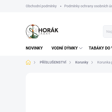
Přejít
Obchodní podmínky
Podmínky ochrany osobních ú
na
obsah
NOVINKY
VODNÍ DÝMKY
TABÁKY DO 
Domů
PŘÍSLUŠENSTVÍ
Korunky
Korunka 
Neohodnoceno
Podrobnosti hodn
TIP