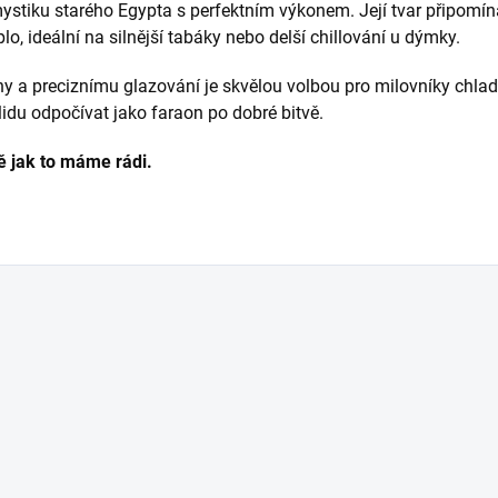
ystiku starého Egypta s perfektním výkonem. Její tvar připomín
o, ideální na silnější tabáky nebo delší chillování u dýmky.
íny a preciznímu glazování je skvělou volbou pro milovníky chlad
du odpočívat jako faraon po dobré bitvě.
ě jak to máme rádi.