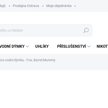
dajů
Prodejna Ostrava
Moje objednávka
Hledat
VODNÍ DÝMKY
UHLÍKY
PŘÍSLUŠENSTVÍ
NIKOT
pro vodní dýmku - Fox, Barrel Mummy
ocení
ZNAČKA:
FOX
280 Kč
Měrná
SKLADEM
(4 KS)