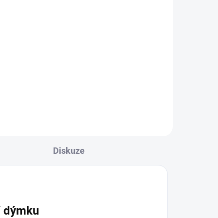
2 KS)
(3 KS)
mku
Korunka pro vodní dýmku
- Darkside D-Classic
790 Kč
Do košíku
Diskuze
í dýmku