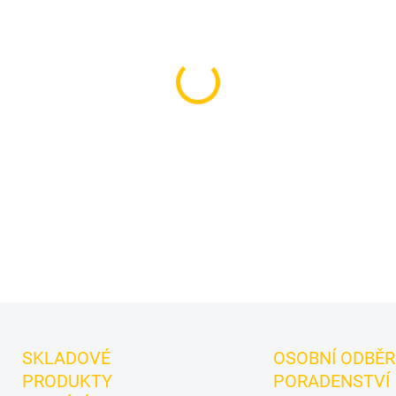
cena:
MŮŽEME DORUČIT DO:
10.8.2
−
+
Korunka pro vodní dýmku -
pro spolehlivou přípravu tabá
Barrel Mummy od Fox – desig
laboratoře.
DETAILNÍ INFORMACE
SKLADOVÉ
OSOBNÍ ODBĚR
PRODUKTY
PORADENSTVÍ