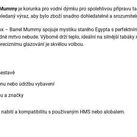
el Mummy
je korunka pro vodní dýmku pro spolehlivou přípravu tab
hledaný výraz, aby bylo zboží snadno dohledatelné a srozumitel
x – Barrel Mummy spojuje mystiku starého Egypta s perfektním
ně mrtvo nebude. Výborně drží teplo, ideální na silnější tabáky 
preciznímu glazování je skvělou volbou.
sestavě
měnu nebo údržbu vybavení
pu a značky
 nabití a kompatibilitu s používaným HMS nebo alobalem.