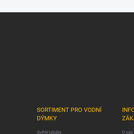
Z
á
p
a
t
í
SORTIMENT PRO VODNÍ
INF
DÝMKY
ZÁK
Světlé tabáky
O nás