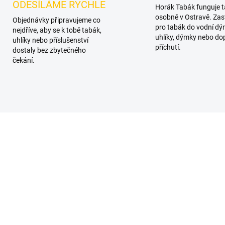
ODESÍLÁME RYCHLE
Horák Tabák funguje 
osobně v Ostravě. Zas
Objednávky připravujeme co
pro tabák do vodní dý
nejdříve, aby se k tobě tabák,
uhlíky, dýmky nebo do
uhlíky nebo příslušenství
příchutí.
dostaly bez zbytečného
čekání.
KA
SKLADEM
SKL