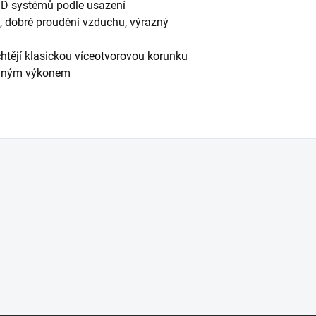
MD systémů podle usazení
la, dobré proudění vzduchu, výrazný
htějí klasickou víceotvorovou korunku
pelným výkonem