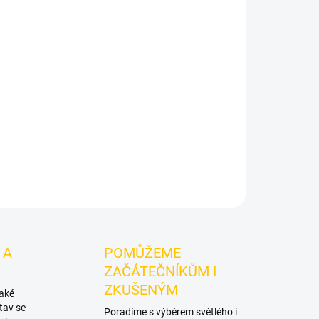
 Cosmo Bowl Future Dragon
je korunka pro vodní
 spolehlivou přípravu tabáku a stabilní práci s
uture Dragon z pálené hlíny s dračí texturou.
é stěny a kapacita cca 18–25 g tabáku.
ZEPTAT SE
HLÍDAT
 A
POMŮŽEME
ZAČÁTEČNÍKŮM I
ZKUŠENÝM
také
tav se
Poradíme s výběrem světlého i