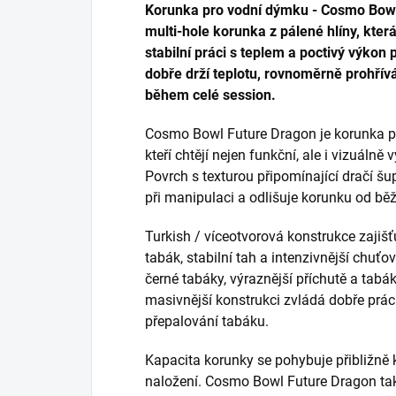
Korunka pro vodní dýmku - Cosmo Bowl 
multi-hole korunka z pálené hlíny, která
stabilní práci s teplem a poctivý výkon 
dobře drží teplotu, rovnoměrně prohřív
během celé session.
Cosmo Bowl Future Dragon je korunka p
kteří chtějí nejen funkční, ale i vizuáln
Povrch s texturou připomínající dračí šu
při manipulaci a odlišuje korunku od b
Turkish / víceotvorová konstrukce zajiš
tabák, stabilní tah a intenzivnější chuťov
černé tabáky, výraznější příchutě a tabák
masivnější konstrukci zvládá dobře prá
přepalování tabáku.
Kapacita korunky se pohybuje přibližn
naložení. Cosmo Bowl Future Dragon ta