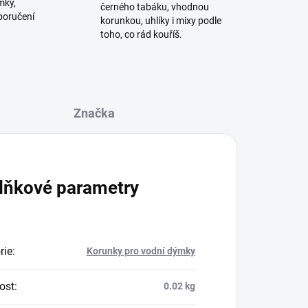
mky,
černého tabáku, vhodnou
poručení
korunkou, uhlíky i mixy podle
toho, co rád kouříš.
Značka
lňkové parametry
rie
:
Korunky pro vodní dýmky
ost
:
0.02 kg