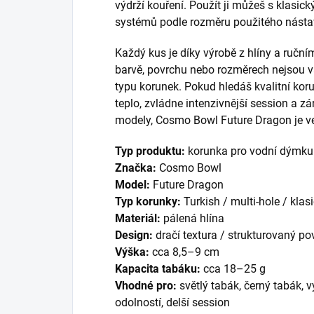
výdrží kouření. Použít ji můžeš s klas
systémů podle rozměru použitého násta
Každý kus je díky výrobě z hlíny a ruční
barvě, povrchu nebo rozměrech nejsou v
typu korunek. Pokud hledáš kvalitní kor
teplo, zvládne intenzivnější session a z
modely, Cosmo Bowl Future Dragon je ve
Typ produktu:
korunka pro vodní dýmku
Značka:
Cosmo Bowl
Model:
Future Dragon
Typ korunky:
Turkish / multi-hole / kla
Materiál:
pálená hlína
Design:
dračí textura / strukturovaný po
Výška:
cca 8,5–9 cm
Kapacita tabáku:
cca 18–25 g
Vhodné pro:
světlý tabák, černý tabák, v
odolností, delší session