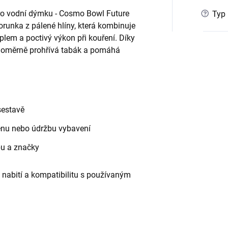
ro vodní dýmku - Cosmo Bowl Future
?
Typ 
orunka z pálené hlíny, která kombinuje
teplem a poctivý výkon při kouření. Díky
ovnoměrně prohřívá tabák a pomáhá
sestavě
měnu nebo údržbu vybavení
pu a značky
 nabití a kompatibilitu s používaným