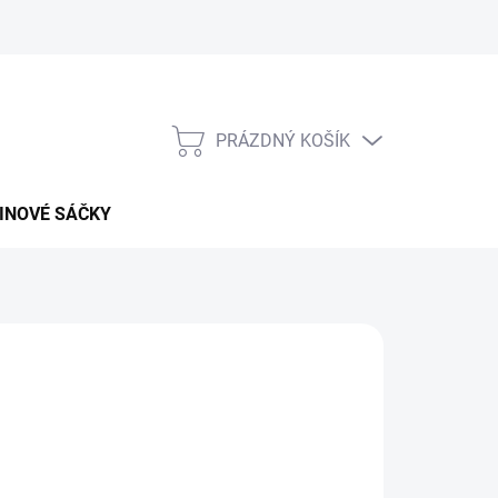
PRÁZDNÝ KOŠÍK
NÁKUPNÍ
KOŠÍK
INOVÉ SÁČKY