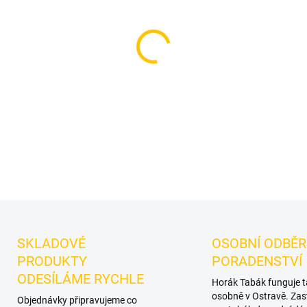
Korunka pro vodní dýmku -
dýmku značky Cosmo Bowl pro
teplem. Korunka Cosmo Bowl F
Turkish/multi-hole typ, siln
DETAILNÍ INFORMACE
SKLADOVÉ
OSOBNÍ ODBĚR
PRODUKTY
PORADENSTVÍ
ODESÍLÁME RYCHLE
Horák Tabák funguje 
osobně v Ostravě. Zas
Objednávky připravujeme co