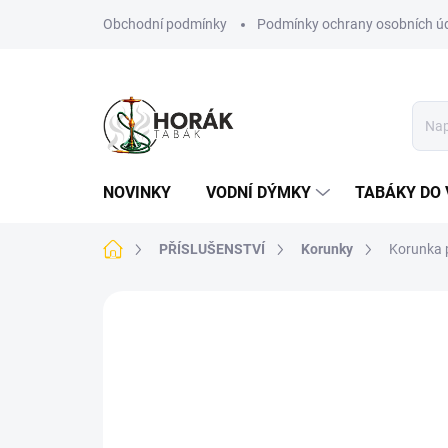
Přejít
Obchodní podmínky
Podmínky ochrany osobních ú
na
obsah
NOVINKY
VODNÍ DÝMKY
TABÁKY DO 
Domů
PŘÍSLUŠENSTVÍ
Korunky
Korunka 
Neohodnoceno
Podrobnosti hodn