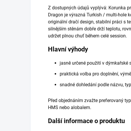
Z dostupných údajů vyplývá: Korunka p
Dragon je výrazná Turkish / multi-hole k
originální dračí design, stabilní práci s 
silnějším stěnám dobře drží teplotu, r
udržet plnou chuť během celé session.
Hlavní výhody
jasně určené použití v dýmkařské 
praktická volba pro doplnění, vý
snadné dohledání podle názvu, ty
Před objednáním zvažte preferovaný typ
HMS nebo alobalem.
Další informace o produktu