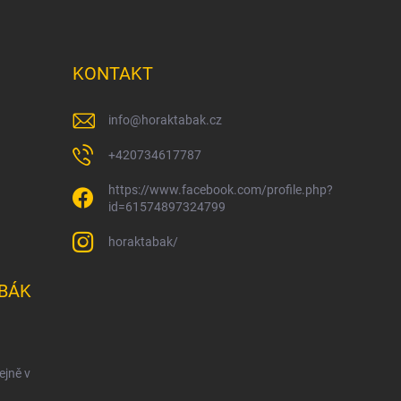
KONTAKT
info
@
horaktabak.cz
+420734617787
https://www.facebook.com/profile.php?
id=61574897324799
horaktabak/
BÁK
ejně v