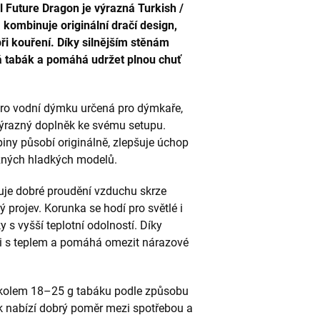
Future Dragon je výrazná Turkish /
 kombinuje originální dračí design,
při kouření. Díky silnějším stěnám
á tabák a pomáhá udržet plnou chuť
ro vodní dýmku určená pro dýmkaře,
ě výrazný doplněk ke svému setupu.
piny působí originálně, zlepšuje úchop
ěžných hladkých modelů.
ťuje dobré proudění vzduchu skrze
ý projev. Korunka se hodí pro světlé i
y s vyšší teplotní odolností. Díky
ci s teplem a pomáhá omezit nárazové
ě kolem 18–25 g tabáku podle způsobu
k nabízí dobrý poměr mezi spotřebou a