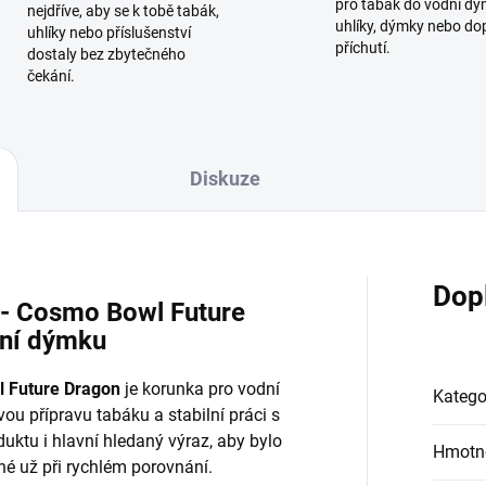
pro tabák do vodní dý
nejdříve, aby se k tobě tabák,
uhlíky, dýmky nebo do
uhlíky nebo příslušenství
příchutí.
dostaly bez zbytečného
čekání.
Diskuze
Dop
 - Cosmo Bowl Future
dní dýmku
l Future Dragon
je korunka pro vodní
Katego
u přípravu tabáku a stabilní práci s
uktu i hlavní hledaný výraz, aby bylo
Hmotn
é už při rychlém porovnání.