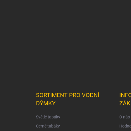
Z
á
p
a
t
í
SORTIMENT PRO VODNÍ
INF
DÝMKY
ZÁK
Světlé tabáky
O nás
Černé tabáky
Hodno