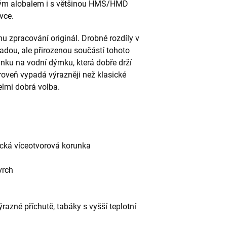
ickým alobalem i s většinou HMS/HMD
vce.
mu zpracování originál. Drobné rozdíly v
adou, ale přirozenou součástí tohoto
unku na vodní dýmku, která dobře drží
ároveň vypadá výrazněji než klasické
lmi dobrá volba.
sická víceotvorová korunka
vrch
ýrazné příchutě, tabáky s vyšší teplotní