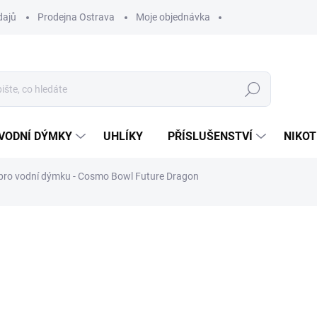
dajů
Prodejna Ostrava
Moje objednávka
Hledat
VODNÍ DÝMKY
UHLÍKY
PŘÍSLUŠENSTVÍ
NIKOT
pro vodní dýmku - Cosmo Bowl Future Dragon
ocení
ZNAČKA:
COSMO BOWL
349 Kč
Měrná
VYPRODÁNO
cena:
MOŽNOSTI DORUČENÍ