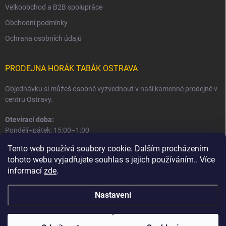
Velkoobchod a B2B spolupráce
Obchodní podmínky
Ochrana osobních údajů
PRODEJNA HORÁK TABÁK OSTRAVA
Objednávku si můžeš osobně vyzvednout v naší kamenné prodejně v
centru Ostravy.
Otevírací doba:
Pondělí–pátek: 15:00–1:00
Sobota–neděle: 16:00–1:00
Tento web používá soubory cookie. Dalším procházením
tohoto webu vyjadřujete souhlas s jejich používáním.. Více
Informace o prodejně a osobním odběru
informací
zde
.
Nastavení
Copyright 2026
Horák Tabák
. Všechna práva vyhrazena.