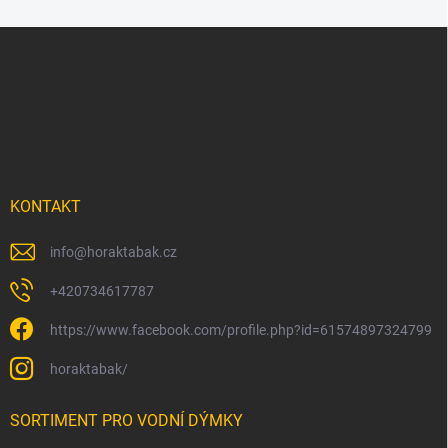
Z
á
p
a
t
í
KONTAKT
info
@
horaktabak.cz
+420734617787
https://www.facebook.com/profile.php?id=61574897324799
horaktabak/
SORTIMENT PRO VODNÍ DÝMKY