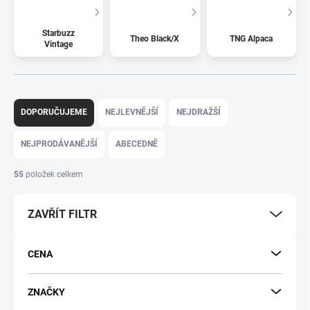
Starbuzz
Theo Black/X
TNG Alpaca
Vintage
Ř
a
DOPORUČUJEME
NEJLEVNĚJŠÍ
NEJDRAŽŠÍ
z
e
NEJPRODÁVANĚJŠÍ
ABECEDNĚ
n
í
55
položek celkem
p
r
ZAVŘÍT FILTR
o
d
u
CENA
k
t
ů
ZNAČKY