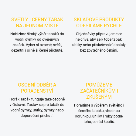
o
í
p
v
r
á
v
SVĚTLÝ I ČERNÝ TABÁK
SKLADOVÉ PRODUKTY
n
k
NA JEDNOM MÍSTĚ
ODESÍLÁME RYCHLE
í
y
Nabízíme široký výběr tabáků do
Objednávky připravujeme co
v
vodní dýmky od ověřených
nejdříve, aby se k tobě tabák,
ý
značek. Vyber si ovocné, svěží,
uhlíky nebo příslušenství dostaly
p
dezertní i silnější černé příchutě.
bez zbytečného čekání.
i
s
u
OSOBNÍ ODBĚR A
POMŮŽEME
PORADENSTVÍ
ZAČÁTEČNÍKŮM I
ZKUŠENÝM
Horák Tabák funguje také osobně
v Ostravě. Zastav se pro tabák do
Poradíme s výběrem světlého i
vodní dýmky, uhlíky, dýmky nebo
černého tabáku, vhodnou
doporučení příchutí.
korunkou, uhlíky i mixy podle
toho, co rád kouříš.