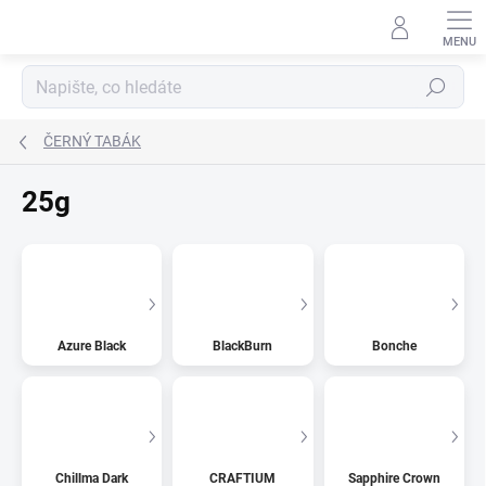
Přejít
na
obsah
Hledat
ČERNÝ TABÁK
25g
Azure Black
BlackBurn
Bonche
Chillma Dark
CRAFTIUM
Sapphire Crown