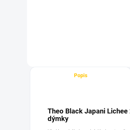
Panzerfolie 50 ks – silná
36
fólie do vodní dýmky 15 ×
15 cm
149 Kč
Do košíku
Popis
Theo Black Japani Lichee
dýmky