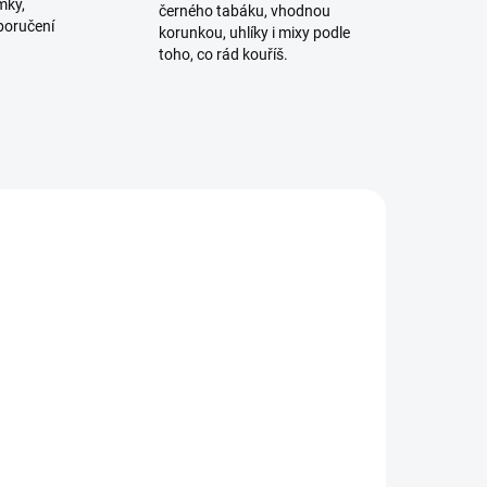
mky,
černého tabáku, vhodnou
poručení
korunkou, uhlíky i mixy podle
toho, co rád kouříš.
ADEM
SKLADEM
5 KS)
(>5 KS)
Kuličky do vodní dýmky -