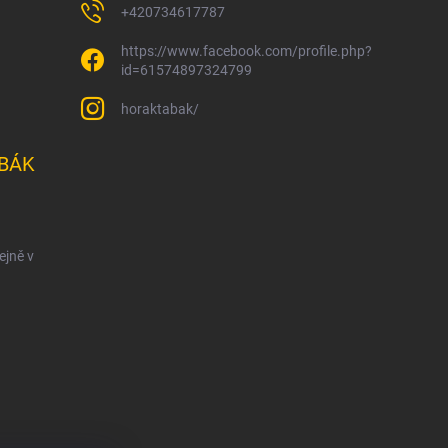
+420734617787
https://www.facebook.com/profile.php?
id=61574897324799
horaktabak/
BÁK
ejně v