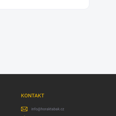
KONTAKT
info
@
horaktabak.cz