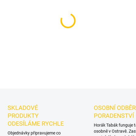
Příchuť: Liči.
Theo Black Ja
vodní dýmky značky Theo.
C
prostor pro vlastní kombinac
DETAILNÍ INFORMACE
SKLADOVÉ
OSOBNÍ ODBĚR
PRODUKTY
PORADENSTVÍ
ODESÍLÁME RYCHLE
Horák Tabák funguje 
osobně v Ostravě. Zas
Objednávky připravujeme co