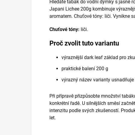
Hledáte tabák do vodní dýmky s jasně r
Japani Lichee 200g kombinuje výraznějš
aromatem. Chuťové tóny: liči. Vynikne s
Chuťové tóny:
liči.
Proč zvolit tuto variantu
výraznější dark leaf základ pro zk
praktické balení 200 g
výrazný název varianty usnadňuje
Při přípravě přizpůsobte množství tabáku
konkrétní řadě. U silnějších směsí začně
intenzitu podle svých zkušeností. Prod
let.