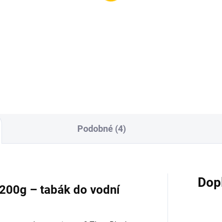
9 Kč
200 Kč
Do košíku
Do košíku
Podobné (4)
Dop
 200g – tabák do vodní