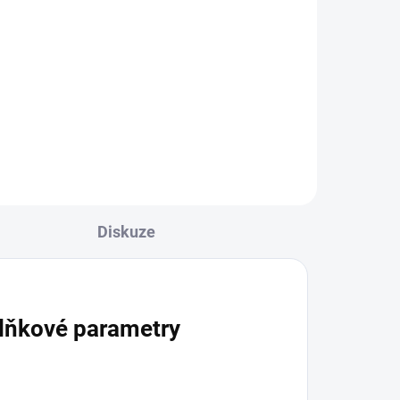
5mm (1 kus)
10 Kč
Do košíku
Diskuze
lňkové parametry