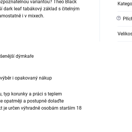
ozpoznatelnou variantou? Theo Black
Katego
í dark leaf tabákový základ s čitelným
amostatně i v mixech.
?
Příc
Velikos
ušenější dýmkaře
 výběr i opakovaný nákup
, typ korunky a práci s teplem
te opatrněji a postupně dolaďte
ukt je určen výhradně osobám starším 18