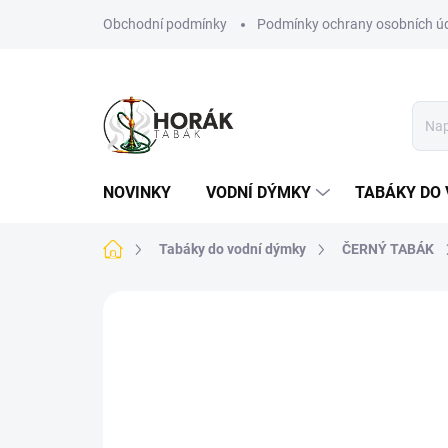
Přejít
Obchodní podmínky
Podmínky ochrany osobních ú
na
obsah
NOVINKY
VODNÍ DÝMKY
TABÁKY DO 
Domů
Tabáky do vodní dýmky
ČERNÝ TABÁK
Neohodnoceno
Podrobnosti hodn