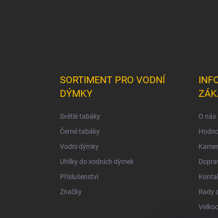
SORTIMENT PRO VODNÍ
INF
DÝMKY
ZÁK
Světlé tabáky
O nás
Černé tabáky
Hodno
Vodní dýmky
Kamen
Uhlíky do vodních dýmek
Doprav
Příslušenství
Konta
Značky
Rady a
Velko