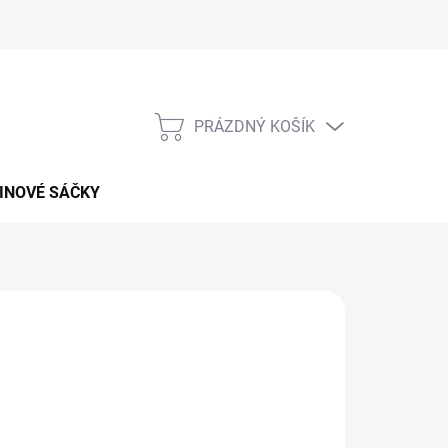
PRÁZDNÝ KOŠÍK
NÁKUPNÍ
KOŠÍK
INOVÉ SÁČKY