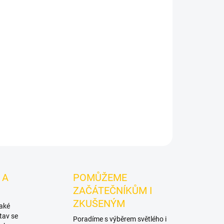
pani Lichee 200g
je výraznější dark leaf tabák do
huťové tóny:
liči. Vynikne samostatně a nabízí
e.
ZEPTAT SE
HLÍDAT
 A
POMŮŽEME
ZAČÁTEČNÍKŮM I
ZKUŠENÝM
také
tav se
Poradíme s výběrem světlého i