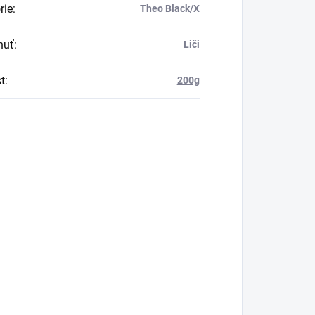
rie
:
Theo Black/X
huť
:
Liči
t
:
200g