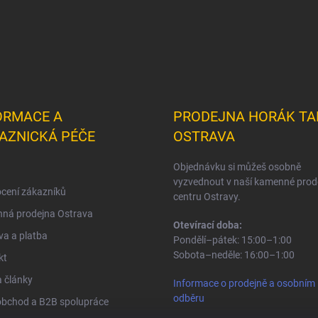
ORMACE A
PRODEJNA HORÁK TA
AZNICKÁ PÉČE
OSTRAVA
Objednávku si můžeš osobně
vyzvednout v naší kamenné prod
cení zákazníků
centru Ostravy.
ná prodejna Ostrava
Otevírací doba:
a a platba
Pondělí–pátek: 15:00–1:00
Sobota–neděle: 16:00–1:00
kt
 články
Informace o prodejně a osobním
odběru
obchod a B2B spolupráce