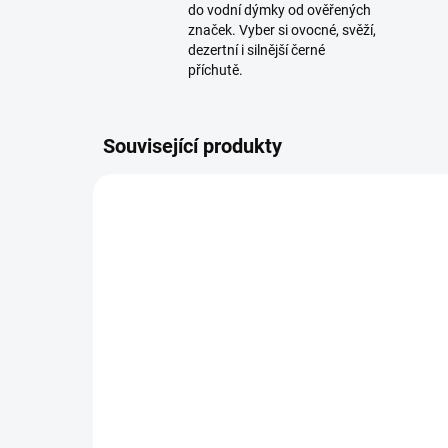
do vodní dýmky od ověřených
značek. Vyber si ovocné, svěží,
dezertní i silnější černé
příchutě.
Související produkty
SKLADEM
(2 KS)
Řezaný alobal AO
Ma