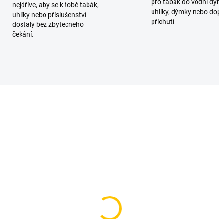
pro tabák do vodní dý
nejdříve, aby se k tobě tabák,
uhlíky, dýmky nebo do
uhlíky nebo příslušenství
příchutí.
dostaly bez zbytečného
čekání.
AKCE
TIP
SKLADEM
SKL
(2 KS)
(>
gnetický čistič mgnt
Provost - Apple on top