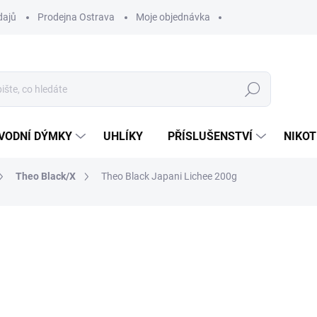
dajů
Prodejna Ostrava
Moje objednávka
Hledat
VODNÍ DÝMKY
UHLÍKY
PŘÍSLUŠENSTVÍ
NIKOT
Theo Black/X
Theo Black Japani Lichee 200g
ocení
ZNAČKA:
THEO
859 Kč
Měrná
VYPRODÁNO
cena:
MOŽNOSTI DORUČENÍ