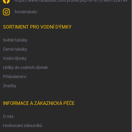
https://www.facebook.com/profile.php?id=61574897324799
horaktabak/
SORTIMENT PRO VODNÍ DÝMKY
Světlé tabáky
Černé tabáky
Vodní dýmky
Uhlíky do vodních dýmek
Příslušenství
Značky
INFORMACE A ZÁKAZNICKÁ PÉČE
O nás
Hodnocení zákazníků