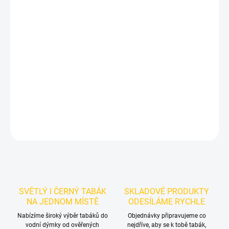
−
+
Přidat do košíku
Korunka pro vodní dýmku - Gusto Turkish Indigo
je korunka pro
vodní dýmku pro spolehlivou přípravu tabáku a stabilní práci s
teplem. Masivní korunka z přírodní hlíny v unikátním barevném
provedení. Gusto Turkish Indigo je poctivá korunka typu Turkish s
pěti otvory, která kombinuje tradiční ruské řemeslo s.
DETAILNÍ INFORMACE
ZEPTAT SE
HLÍDAT
SVĚTLÝ I ČERNÝ TABÁK
SKLADOVÉ PRODUKTY
NA JEDNOM MÍSTĚ
ODESÍLÁME RYCHLE
Nabízíme široký výběr tabáků do
Objednávky připravujeme co
vodní dýmky od ověřených
nejdříve, aby se k tobě tabák,