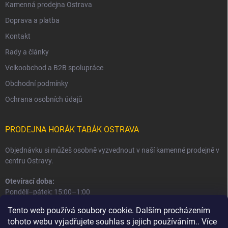
Kamenná prodejna Ostrava
Doprava a platba
Kontakt
Rady a články
Velkoobchod a B2B spolupráce
Obchodní podmínky
Ochrana osobních údajů
PRODEJNA HORÁK TABÁK OSTRAVA
Objednávku si můžeš osobně vyzvednout v naší kamenné prodejně v
centru Ostravy.
Otevírací doba:
Pondělí–pátek: 15:00–1:00
Sobota–neděle: 16:00–1:00
Tento web používá soubory cookie. Dalším procházením
tohoto webu vyjadřujete souhlas s jejich používáním.. Více
Informace o prodejně a osobním odběru