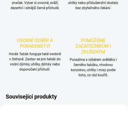
značek. Vyber si ovocné, svěží,
uhlíky nebo příslušenství dostaly
dezertní i silnější černé příchutě.
bez zbytečného čekání.
OSOBNÍ ODBĚR A
POMŮŽEME
PORADENSTVÍ
ZAČÁTEČNÍKŮM I
ZKUŠENÝM
Horák Tabák funguje také osobně
v Ostravě. Zastav se pro tabák do
Poradíme s výběrem světlého i
vodní dýmky, uhlíky, dýmky nebo
černého tabáku, vhodnou
doporučení příchutí.
korunkou, uhlíky i mixy podle
toho, co rád kouříš.
Související produkty