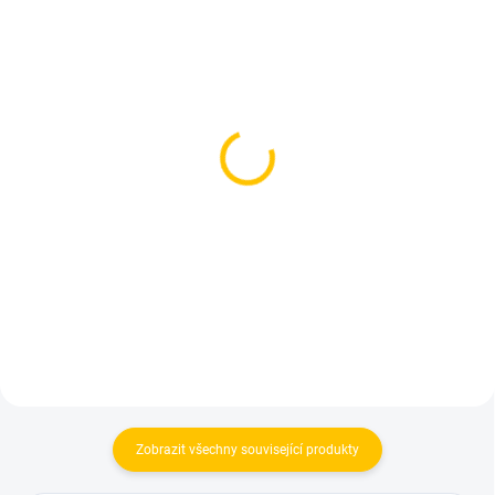
SKLADEM
SKLADEM
(1 KS)
(1 KS)
Korunka pro vodní
Korunka pro vodní
dýmku - Cosmo Bowl
dýmku - Kong TURKISH
Turkish Predator
DUET Black
299 Kč
330 Kč
Do košíku
Do košíku
Zobrazit všechny související produkty