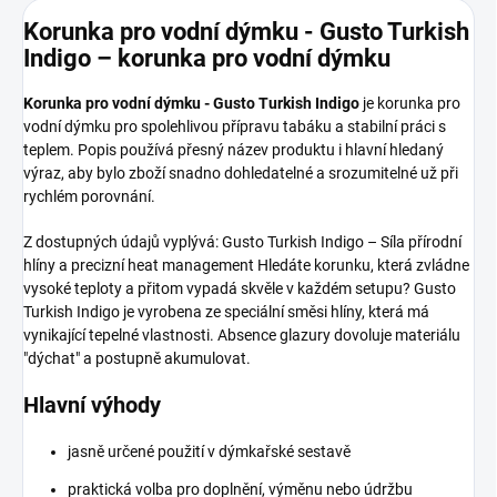
Korunka pro vodní dýmku - Gusto Turkish
Indigo – korunka pro vodní dýmku
Korunka pro vodní dýmku - Gusto Turkish Indigo
je korunka pro
vodní dýmku pro spolehlivou přípravu tabáku a stabilní práci s
teplem. Popis používá přesný název produktu i hlavní hledaný
výraz, aby bylo zboží snadno dohledatelné a srozumitelné už při
rychlém porovnání.
Z dostupných údajů vyplývá: Gusto Turkish Indigo – Síla přírodní
hlíny a precizní heat management Hledáte korunku, která zvládne
vysoké teploty a přitom vypadá skvěle v každém setupu? Gusto
Turkish Indigo je vyrobena ze speciální směsi hlíny, která má
vynikající tepelné vlastnosti. Absence glazury dovoluje materiálu
"dýchat" a postupně akumulovat.
Hlavní výhody
jasně určené použití v dýmkařské sestavě
praktická volba pro doplnění, výměnu nebo údržbu