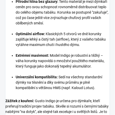
Přírodní hlína bez glazury:
Tento materiál je mezi dýmkaři
ceněn pro svou schopnost rovnoměrně distribuovat teplo
do celého objemu tabáku. Korunka se postupně "zakuřuje",
což po čase ještě více zvýrazňuje chuťový profil vašich
oblíbených směsí.
Optimální airflow:
Klasických 5 otvorů ve dně korunky
zajišťuje lehký a čistý tah (airflow), který z vašeho tabáku
vytáhne maximum chuti i hustého dýmu.
Extrémní masivnost:
Model Indigo je robustní a těžký –
váha korunky napovídá o množství použitého materiálu,
který funguje jako dokonalý tepelný akumulátor.
Univerzální kompatibilita:
Sedí na všechny standardní
dýmky na těsnění a díky svému průměru je plně
kompatibilní s většinou HMS (např. Kaloud Lotus).
Zážitek z kouření:
Gusto Indigo je určena pro dýmkaře, kteří
preferují tradiční projev tabáku. Skvěle si rozumí s černými tabáky
nabitými "na dotyk", ale stejně tak exceluje i u světlých listů. Je to