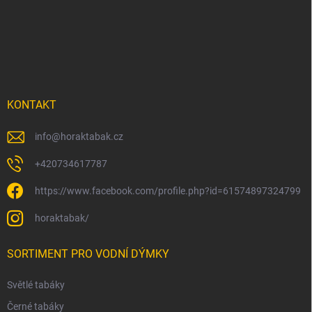
á
p
a
t
í
KONTAKT
info
@
horaktabak.cz
+420734617787
https://www.facebook.com/profile.php?id=61574897324799
horaktabak/
SORTIMENT PRO VODNÍ DÝMKY
Světlé tabáky
Černé tabáky