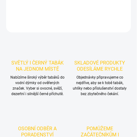
DETAILNÍ INFORMACE
ZEPTAT SE
HLÍDAT
SVĚTLÝ I ČERNÝ TABÁK
SKLADOVÉ PRODUKTY
NA JEDNOM MÍSTĚ
ODESÍLÁME RYCHLE
Nabízíme široký výběr tabáků do
Objednávky připravujeme co
vodní dýmky od ověřených
nejdříve, aby se k tobě tabák,
značek. Vyber si ovocné, svěží,
uhlíky nebo příslušenství dostaly
dezertní i silnější černé příchutě.
bez zbytečného čekání.
OSOBNÍ ODBĚR A
POMŮŽEME
PORADENSTVÍ
ZAČÁTEČNÍKŮM I