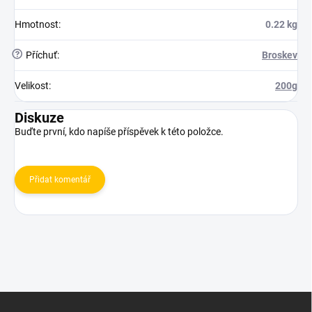
Hmotnost
:
0.22 kg
?
Příchuť
:
Broskev
Velikost
:
200g
Diskuze
Buďte první, kdo napíše příspěvek k této položce.
Přidat komentář
Z