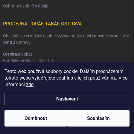
Ochrana osobních údajů
PRODEJNA HORÁK TABÁK OSTRAVA
Objednávku si můžeš osobně vyzvednout v naší kamenné prodejně v
centru Ostravy.
Otevírací doba:
Pondělí–pátek: 15:00–1:00
Sobota–neděle: 16:00–1:00
Tento web používá soubory cookie. Dalším procházením
tohoto webu vyjadřujete souhlas s jejich používáním.. Více
Informace o prodejně a osobním odběru
informací
zde
.
Nastavení
Copyright 2026
Horák Tabák
. Všechna práva vyhrazena.
Odmítnout
Souhlasím
Vytvořil Shoptet
Používáme
ověření věku Adulto