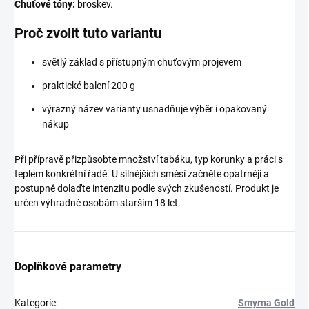
Chuťové tóny:
broskev.
Proč zvolit tuto variantu
světlý základ s přístupným chuťovým projevem
praktické balení 200 g
výrazný název varianty usnadňuje výběr i opakovaný
nákup
Při přípravě přizpůsobte množství tabáku, typ korunky a práci s
teplem konkrétní řadě. U silnějších směsí začněte opatrněji a
postupně dolaďte intenzitu podle svých zkušeností. Produkt je
určen výhradně osobám starším 18 let.
Doplňkové parametry
Kategorie
:
Smyrna Gold