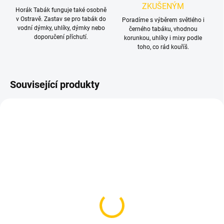
ZKUŠENÝM
Horák Tabák funguje také osobně
v Ostravě. Zastav se pro tabák do
Poradíme s výběrem světlého i
vodní dýmky, uhlíky, dýmky nebo
černého tabáku, vhodnou
doporučení příchutí.
korunkou, uhlíky i mixy podle
toho, co rád kouříš.
Související produkty
SKLADEM
SKLADEM
(1 KS)
(1 KS)
Dozaj Gold - Diamond
Dozaj Gold - I T Pch 200g
200g
699 Kč