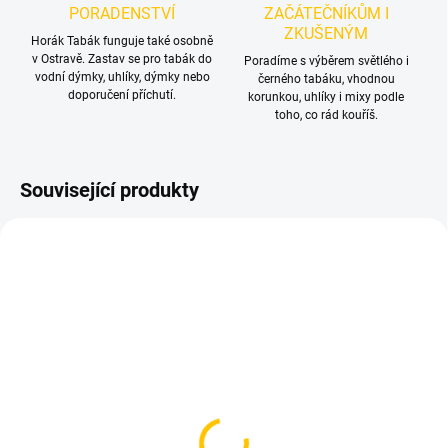
PORADENSTVÍ
ZAČÁTEČNÍKŮM I
ZKUŠENÝM
Horák Tabák funguje také osobně
v Ostravě. Zastav se pro tabák do
Poradíme s výběrem světlého i
vodní dýmky, uhlíky, dýmky nebo
černého tabáku, vhodnou
doporučení příchutí.
korunkou, uhlíky i mixy podle
toho, co rád kouříš.
Související produkty
NOVINKA
TIP
SKLADEM
SKLADEM
(4 KS)
(2 KS)
Korunka pro vodní
Korunka pro vodní