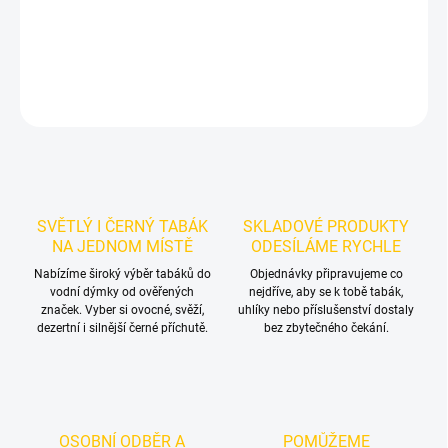
vlastní kombinace.
DETAILNÍ INFORMACE
ZEPTAT SE
HLÍDAT
SVĚTLÝ I ČERNÝ TABÁK
SKLADOVÉ PRODUKTY
NA JEDNOM MÍSTĚ
ODESÍLÁME RYCHLE
Nabízíme široký výběr tabáků do
Objednávky připravujeme co
vodní dýmky od ověřených
nejdříve, aby se k tobě tabák,
značek. Vyber si ovocné, svěží,
uhlíky nebo příslušenství dostaly
dezertní i silnější černé příchutě.
bez zbytečného čekání.
OSOBNÍ ODBĚR A
POMŮŽEME