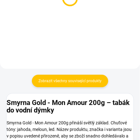
dýmku - Solaris Ewa
dýmku - Kong TURKISH
White
DUET White
399 Kč
330 Kč
Do košíku
Do košíku
Zobrazit všechny související produkty
Smyrna Gold - Mon Amour 200g – tabák
do vodní dýmky
Smyrna Gold - Mon Amour 200g přináší světlý základ. Chuťové
tóny: jahoda, meloun, led. Název produktu, značka i varianta jsou
v popisu uvedené přirozeně, aby se zboží snadno dohledávalo a