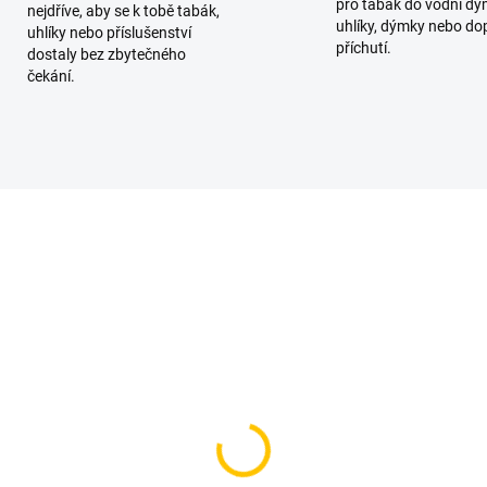
pro tabák do vodní dý
nejdříve, aby se k tobě tabák,
uhlíky, dýmky nebo do
uhlíky nebo příslušenství
příchutí.
dostaly bez zbytečného
čekání.
TIP
SKLADEM
SKL
(1 KS)
(>
er na tabák - Spring
Kuličky do vodní dýmky