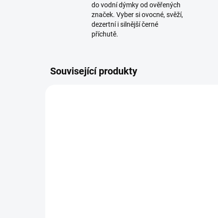
do vodní dýmky od ověřených
značek. Vyber si ovocné, svěží,
dezertní i silnější černé
příchutě.
Související produkty
TIP
SKLADEM
(4 KS)
AO - Pružinka pro
Pok