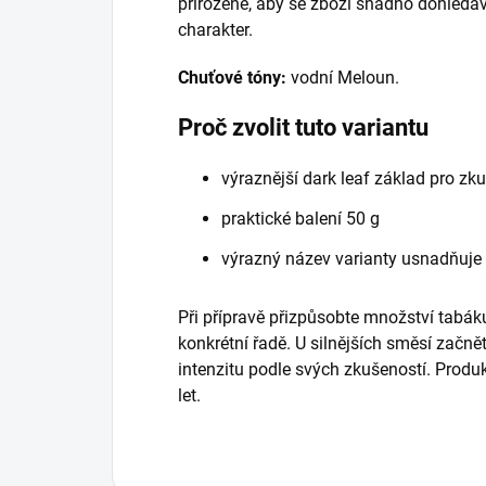
přirozeně, aby se zboží snadno dohledáv
charakter.
Chuťové tóny:
vodní Meloun.
Proč zvolit tuto variantu
výraznější dark leaf základ pro zk
praktické balení 50 g
výrazný název varianty usnadňuje
Při přípravě přizpůsobte množství tabáku
konkrétní řadě. U silnějších směsí začně
intenzitu podle svých zkušeností. Prod
let.