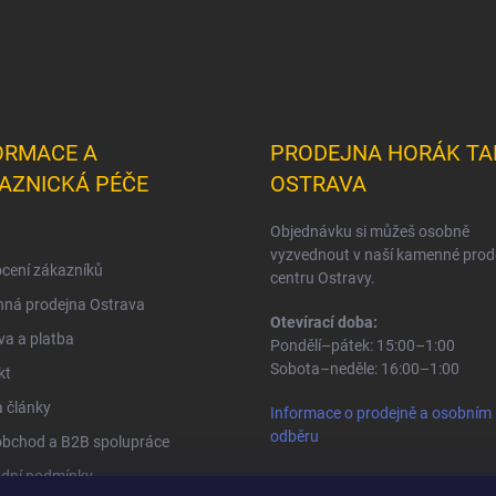
ORMACE A
PRODEJNA HORÁK TA
AZNICKÁ PÉČE
OSTRAVA
Objednávku si můžeš osobně
vyzvednout v naší kamenné prod
cení zákazníků
centru Ostravy.
ná prodejna Ostrava
Otevírací doba:
a a platba
Pondělí–pátek: 15:00–1:00
Sobota–neděle: 16:00–1:00
kt
 články
Informace o prodejně a osobním
odběru
obchod a B2B spolupráce
dní podmínky