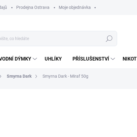
dajů
Prodejna Ostrava
Moje objednávka
Hledat
VODNÍ DÝMKY
UHLÍKY
PŘÍSLUŠENSTVÍ
NIKOT
Smyrna Dark
Smyrna Dark - Miraf 50g
ocení
ZNAČKA:
SMYRNA
199 Kč
Měrná
SKLADEM
(1 KS)
cena:
MŮŽEME DORUČIT DO:
12.8.2