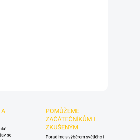
Přidat do košíku
na Dark - Miraf 50g
je výraznější dark leaf tabák
rna.
Chuťové tóny:
vodní Meloun. Oceníte jej
 s dalšími příchutěmi.
ZEPTAT SE
HLÍDAT
 A
POMŮŽEME
ZAČÁTEČNÍKŮM I
ZKUŠENÝM
také
tav se
Poradíme s výběrem světlého i