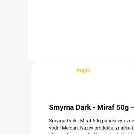
silikonovou hadici 12cm
65
75 Kč
Do košíku
Popis
Smyrna Dark - Miraf 50g 
Smyrna Dark - Miraf 50g přináší výrazněj
vodní Meloun. Název produktu, značka i