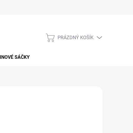
PRÁZDNÝ KOŠÍK
NÁKUPNÍ
KOŠÍK
INOVÉ SÁČKY
026
MOŽNOSTI DORUČENÍ