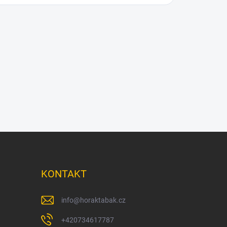
KONTAKT
info
@
horaktabak.cz
+420734617787