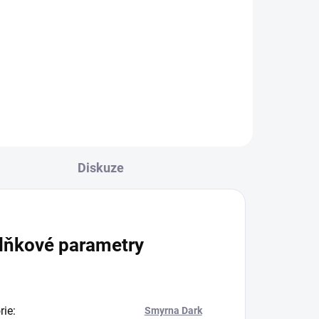
6 cm 100ks
100 Kč
Do košíku
Diskuze
lňkové parametry
rie
:
Smyrna Dark