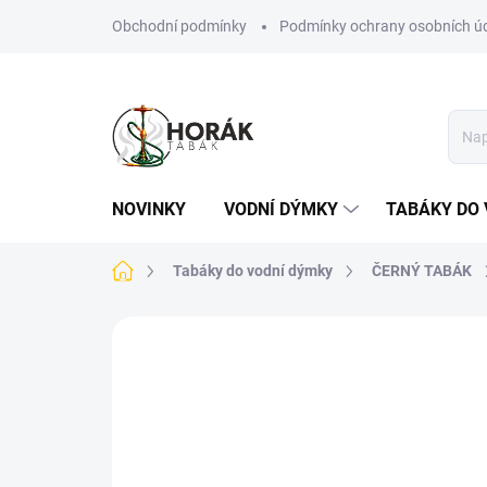
Přejít
Obchodní podmínky
Podmínky ochrany osobních ú
na
obsah
NOVINKY
VODNÍ DÝMKY
TABÁKY DO 
Domů
Tabáky do vodní dýmky
ČERNÝ TABÁK
Neohodnoceno
Podrobnosti hodn