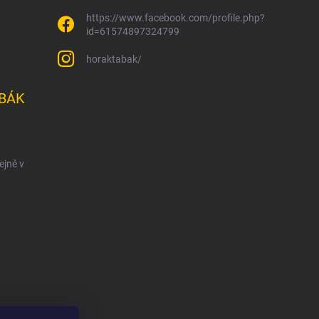
https://www.facebook.com/profile.php?
id=61574897324799
horaktabak/
BÁK
ejně v