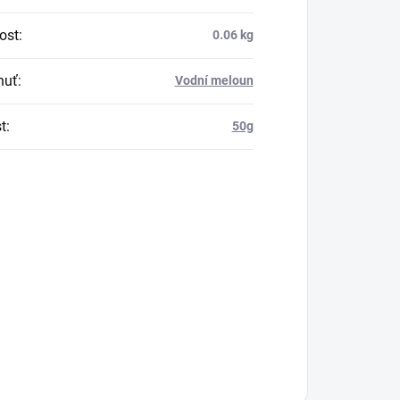
ost
:
0.06 kg
huť
:
Vodní meloun
t
:
50g