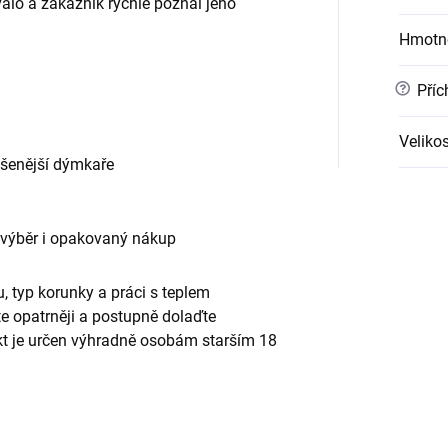
alo a zákazník rychle poznal jeho
Hmotn
?
Příc
Velikos
ušenější dýmkaře
 výběr i opakovaný nákup
, typ korunky a práci s teplem
te opatrněji a postupně dolaďte
ukt je určen výhradně osobám starším 18