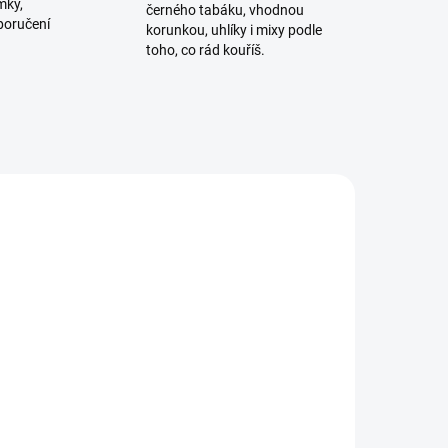
mky,
černého tabáku, vhodnou
poručení
korunkou, uhlíky i mixy podle
toho, co rád kouříš.
TIP
VÍCE ZA MÉNĚ
ADEM
SKLADEM
5 KS)
(>5 KS)
 -
Černé hygienické náustky