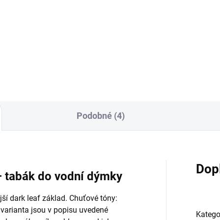
6mm (1 kus)
 Kč
10 Kč
Do košíku
Do košíku
Podobné (4)
Dop
– tabák do vodní dýmky
ší dark leaf základ. Chuťové tóny:
 varianta jsou v popisu uvedené
Katego