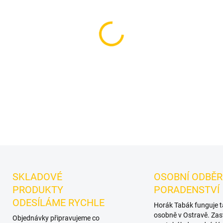
−
+
Příchuť: Vodní meloun.
Smyr
do vodní dýmky značky Smy
samostatně i při kombinování
DETAILNÍ INFORMACE
SKLADOVÉ
OSOBNÍ ODBĚR
PRODUKTY
PORADENSTVÍ
ODESÍLÁME RYCHLE
Horák Tabák funguje 
osobně v Ostravě. Zas
Objednávky připravujeme co