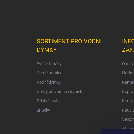
SORTIMENT PRO VODNÍ
INF
DÝMKY
ZÁK
Světlé tabáky
O nás
Černé tabáky
Hodno
Vodní dýmky
Kamen
Uhlíky do vodních dýmek
Doprav
Příslušenství
Konta
Značky
Rady a
Velko
Obcho