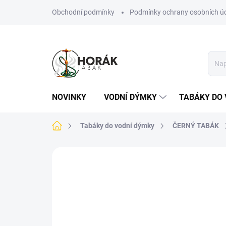
Přejít
Obchodní podmínky
Podmínky ochrany osobních ú
na
obsah
NOVINKY
VODNÍ DÝMKY
TABÁKY DO 
Domů
Tabáky do vodní dýmky
ČERNÝ TABÁK
Neohodnoceno
Podrobnosti hodn
TIP