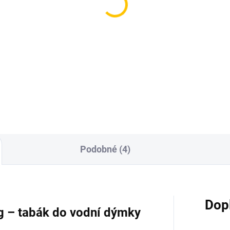
mkařská vidlička Steel
Bezpečnostní mřížka 
tabák – Silver
uhlíky - Darkside D-
Fender
 Kč
700 Kč
Do košíku
Do košíku
Podobné (4)
Dop
g – tabák do vodní dýmky