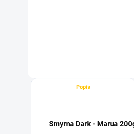
Embery Fork Black –
Dý
vidlička na tabák
na 
175 Kč
60
Do košíku
Popis
Smyrna Dark - Marua 200