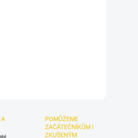
Smyrna Dark - Marua 200g
je výraznější dark leaf
ky Smyrna.
Chuťové tóny:
mango, Marakuja.
přípravu i kreativní mixy.
ZEPTAT SE
HLÍDAT
 A
POMŮŽEME
ZAČÁTEČNÍKŮM I
ZKUŠENÝM
také