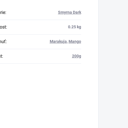
rie
:
Smyrna Dark
ost
:
0.25 kg
huť
:
Marakuja
,
Mango
t
:
200g