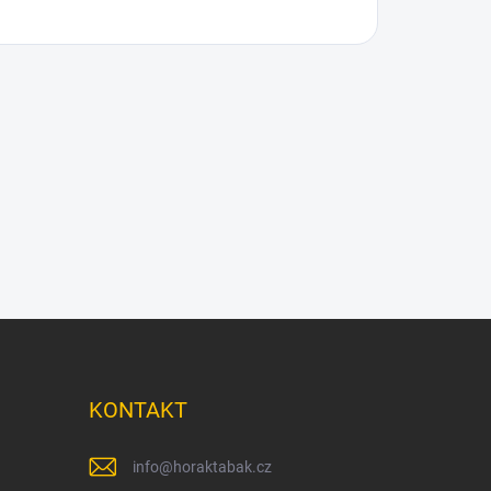
KONTAKT
info
@
horaktabak.cz