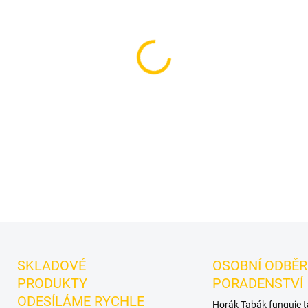
cena:
MOŽNOSTI DORUČENÍ
Příchuť: Marakuja, Mango.
tabák do vodní dýmky znač
Dobrá volba pro samostatnou 
DETAILNÍ INFORMACE
SKLADOVÉ
OSOBNÍ ODBĚR
PRODUKTY
PORADENSTVÍ
ODESÍLÁME RYCHLE
Horák Tabák funguje 