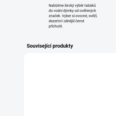
Nabízíme široký výběr tabáků
do vodní dýmky od ověřených
značek. Vyber si ovocné, svěží,
dezertní i silnější černé
příchutě.
Související produkty
NOVINKA
TIP
SKLADEM
(1 KS)