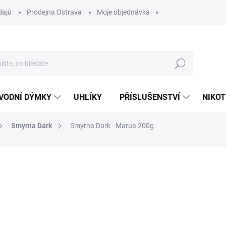
dajů
Prodejna Ostrava
Moje objednávka
Hledat
VODNÍ DÝMKY
UHLÍKY
PŘÍSLUŠENSTVÍ
NIKOT
Smyrna Dark
Smyrna Dark - Marua 200g
ocení
ZNAČKA:
SMYRNA
649 Kč
Měrná
VYPRODÁNO