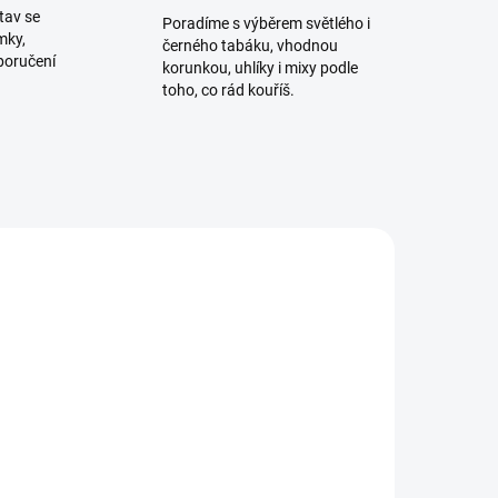
tav se
Poradíme s výběrem světlého i
mky,
černého tabáku, vhodnou
poručení
korunkou, uhlíky i mixy podle
toho, co rád kouříš.
NOVINKA
ADEM
SKLADEM
1 KS)
(1 KS)