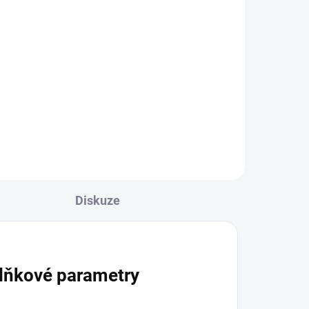
na
Limpuro Shisha Cleaner
500 ml – čistič vodních
dýmek
269 Kč
Do košíku
Diskuze
lňkové parametry