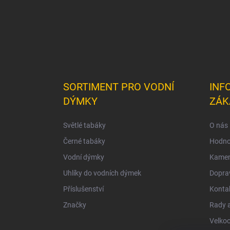
SORTIMENT PRO VODNÍ
INF
DÝMKY
ZÁK
Světlé tabáky
O nás
Černé tabáky
Hodno
Vodní dýmky
Kamen
Uhlíky do vodních dýmek
Doprav
Příslušenství
Konta
Značky
Rady a
Velko