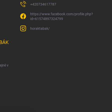
+420734617787
https://www.facebook.com/profile.php?
id=61574897324799
horaktabak/
BÁK
ejně v