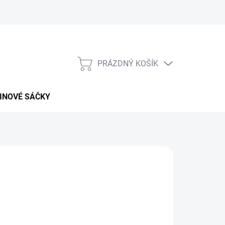
PRÁZDNÝ KOŠÍK
NÁKUPNÍ
KOŠÍK
INOVÉ SÁČKY