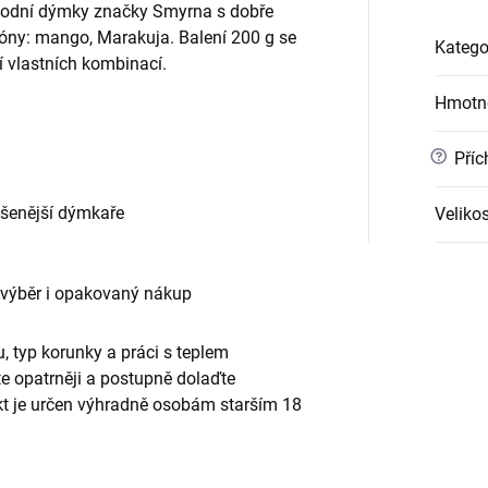
vodní dýmky značky Smyrna s dobře
óny: mango, Marakuja. Balení 200 g se
Katego
í vlastních kombinací.
Hmotn
?
Příc
ušenější dýmkaře
Velikos
 výběr i opakovaný nákup
, typ korunky a práci s teplem
te opatrněji a postupně dolaďte
ukt je určen výhradně osobám starším 18