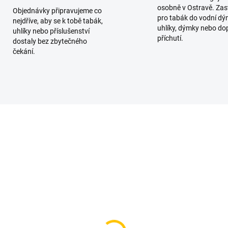
osobně v Ostravě. Zas
Objednávky připravujeme co
pro tabák do vodní dý
nejdříve, aby se k tobě tabák,
uhlíky, dýmky nebo do
uhlíky nebo příslušenství
příchutí.
dostaly bez zbytečného
čekání.
SKLADEM
SKL
(1 KS)
(