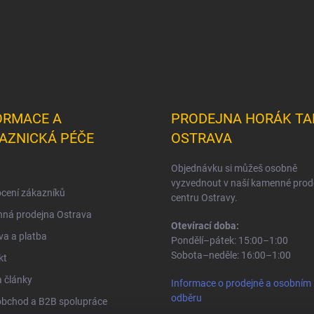
ORMACE A
PRODEJNA HORÁK TA
AZNICKÁ PÉČE
OSTRAVA
Objednávku si můžeš osobně
vyzvednout v naší kamenné prod
cení zákazníků
centru Ostravy.
ná prodejna Ostrava
Otevírací doba:
a a platba
Pondělí–pátek: 15:00–1:00
Sobota–neděle: 16:00–1:00
kt
 články
Informace o prodejně a osobním
odběru
obchod a B2B spolupráce