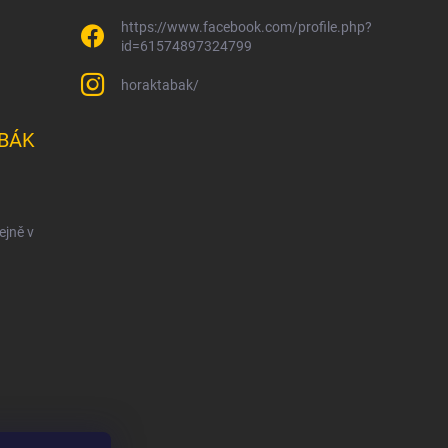
https://www.facebook.com/profile.php?
id=61574897324799
horaktabak/
BÁK
ejně v