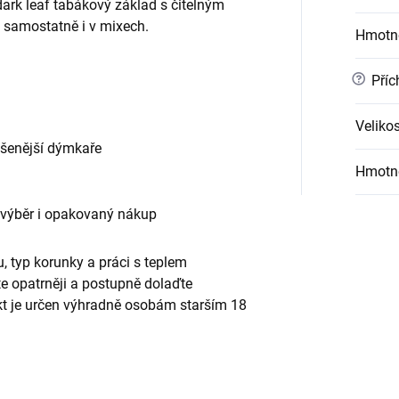
ark leaf tabákový základ s čitelným
 samostatně i v mixech.
Hmotn
?
Příc
Velikos
ušenější dýmkaře
Hmotn
 výběr i opakovaný nákup
, typ korunky a práci s teplem
te opatrněji a postupně dolaďte
ukt je určen výhradně osobám starším 18