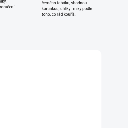
mky,
černého tabáku, vhodnou
poručení
korunkou, uhlíky i mixy podle
toho, co rád kouříš.
ADEM
SKLADEM
1 KS)
(1 KS)
Smyrna Dark - Vinta 200g