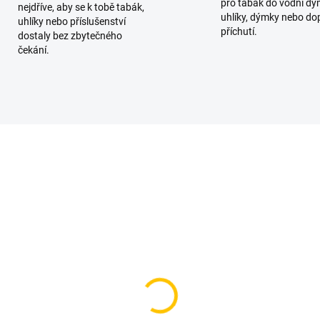
pro tabák do vodní dý
nejdříve, aby se k tobě tabák,
uhlíky, dýmky nebo do
uhlíky nebo příslušenství
příchutí.
dostaly bez zbytečného
čekání.
SKLADEM
SKL
(1 KS)
(
ure BLACK - Rio Mnt
BlackBurn Mount Cain