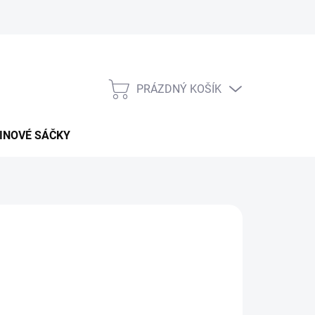
PRÁZDNÝ KOŠÍK
NÁKUPNÍ
KOŠÍK
INOVÉ SÁČKY
026
MOŽNOSTI DORUČENÍ