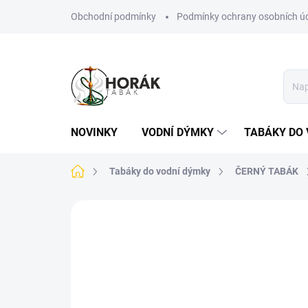
Přejít
Obchodní podmínky
Podmínky ochrany osobních ú
na
obsah
NOVINKY
VODNÍ DÝMKY
TABÁKY DO 
Domů
Tabáky do vodní dýmky
ČERNÝ TABÁK
Neohodnoceno
Podrobnosti hodn