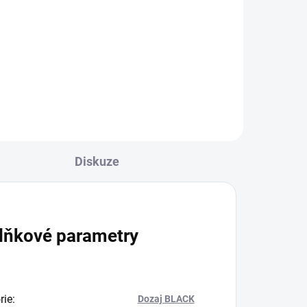
649 Kč
Do košíku
Diskuze
lňkové parametry
rie
:
Dozaj BLACK