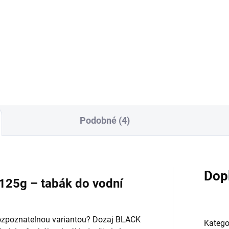
0g
200g
199 Kč
959 Kč
Do košíku
Do košíku
Podobné (4)
Dop
125g – tabák do vodní
rozpoznatelnou variantou? Dozaj BLACK
Katego