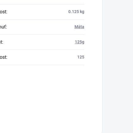
ost
:
0.125 kg
huť
:
Máta
t
:
125g
ost
:
125