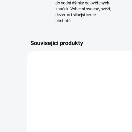
do vodní dýmky od ověřených
značek. Vyber si ovocné, svěží,
dezertní i silnější černé
příchutě.
Související produkty
TIP
SKLADEM
(1 KS)
BlackBurn Mount Cain
Az