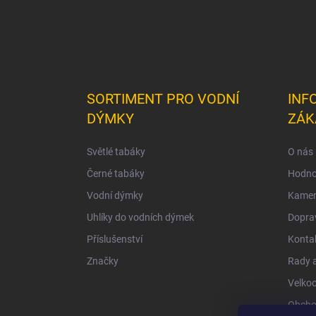
SORTIMENT PRO VODNÍ
INF
DÝMKY
ZÁK
Světlé tabáky
O nás
Černé tabáky
Hodno
Vodní dýmky
Kamen
Uhlíky do vodních dýmek
Doprav
Příslušenství
Konta
Značky
Rady a
Velko
Obcho