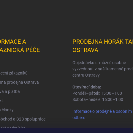
ORMACE A
PRODEJNA HORÁK TA
AZNICKÁ PÉČE
OSTRAVA
Objednávku si můžeš osobně
vyzvednout v naší kamenné prod
cení zákazníků
centru Ostravy.
ná prodejna Ostrava
Otevírací doba:
a a platba
Pondělí–pátek: 15:00–1:00
Sobota–neděle: 16:00–1:00
kt
 články
Informace o prodejně a osobním
odběru
obchod a B2B spolupráce
dní podmínky