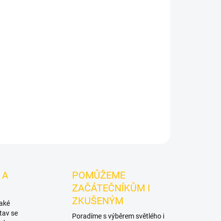
Přidat do košíku
 Mintstorm 125g je výraznější dark leaf tabák do
ynikne samostatně a nabízí prostor pro vlastní
ZEPTAT SE
HLÍDAT
 A
POMŮŽEME
ZAČÁTEČNÍKŮM I
ZKUŠENÝM
také
tav se
Poradíme s výběrem světlého i