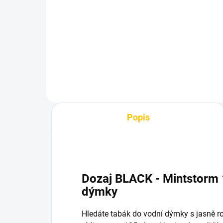
100g
25
530 Kč
1 
Do košíku
Popis
Dozaj BLACK - Mintstorm 
dýmky
Hledáte tabák do vodní dýmky s jasně 