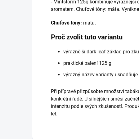
- Mintstorm 125g kombinuje výraznější d
aromatem. Chuťové tóny: máta. Vynikne
Chuťové tóny:
máta.
Proč zvolit tuto variantu
výraznější dark leaf základ pro zk
praktické balení 125 g
výrazný název varianty usnadňuje
Při přípravě přizpůsobte množství tabáku
konkrétní řadě. U silnějších směsí začně
intenzitu podle svých zkušeností. Prod
let.