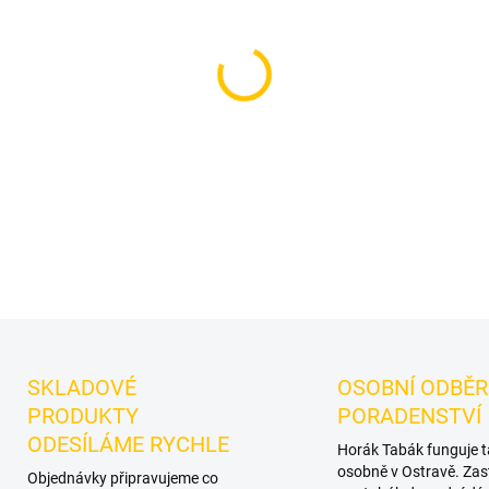
−
+
Příchuť: Máta. Dozaj BLACK -
vodní dýmky značky Dozaj. V
kombinace.
DETAILNÍ INFORMACE
SKLADOVÉ
OSOBNÍ ODBĚR
PRODUKTY
PORADENSTVÍ
ODESÍLÁME RYCHLE
Horák Tabák funguje 
osobně v Ostravě. Zas
Objednávky připravujeme co