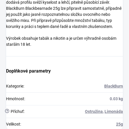
dodává profilu svěží kyselost a lehčí, pitelně působící závěr.
BlackBurn Blackbearnade 25g lze připravit samostatně, případně
jej použít jako jasně rozpoznatelnou složku ovocného nebo
svěžího mixu. Při přípravě přizpůsobte množství tabáku, typ
korunky a práci s teplem dané řadě a vlastním zkušenostem.
Výrobek obsahuje tabák a nikotin a je určen výhradně osobám
starším 18 let.
Doplňkové parametry
Kategorie
:
BlackBurn
Hmotnost
:
0.03 kg
?
Příchuť
:
Ostružina
,
Limonáda
Velikost
:
25g