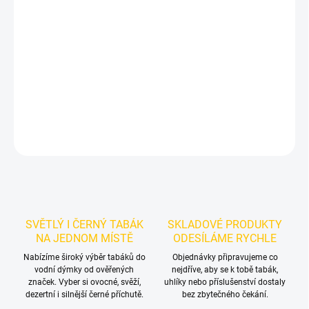
Příchuť: Ostružina, Limonáda.
Ostružinová limonáda.
BlackBurn
Blackbearnade 25g je výraznější tmavý tabák do vodní dýmky s
šťavnatým profilem ostružinové limonády. Balení 25 g se hodí pro
samostatné kouření i promyšlené chuťové mixy.
DETAILNÍ INFORMACE
ZEPTAT SE
HLÍDAT
SVĚTLÝ I ČERNÝ TABÁK
SKLADOVÉ PRODUKTY
NA JEDNOM MÍSTĚ
ODESÍLÁME RYCHLE
Nabízíme široký výběr tabáků do
Objednávky připravujeme co
vodní dýmky od ověřených
nejdříve, aby se k tobě tabák,
značek. Vyber si ovocné, svěží,
uhlíky nebo příslušenství dostaly
dezertní i silnější černé příchutě.
bez zbytečného čekání.