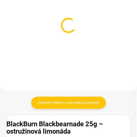
SKLADEM
SKLADEM
(5 KS)
(2 KS)
Darkside Core Blackery
TNG Alpaca - Black Bear
200g
250g
899 Kč
1 599 Kč
Do košíku
Do košíku
Zobrazit všechny související produkty
BlackBurn Blackbearnade 25g –
ostružinová limonáda