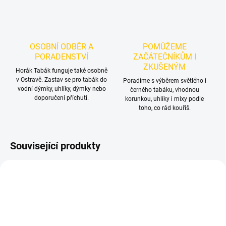
OSOBNÍ ODBĚR A
POMŮŽEME
PORADENSTVÍ
ZAČÁTEČNÍKŮM I
ZKUŠENÝM
Horák Tabák funguje také osobně
v Ostravě. Zastav se pro tabák do
Poradíme s výběrem světlého i
vodní dýmky, uhlíky, dýmky nebo
černého tabáku, vhodnou
doporučení příchutí.
korunkou, uhlíky i mixy podle
toho, co rád kouříš.
Související produkty