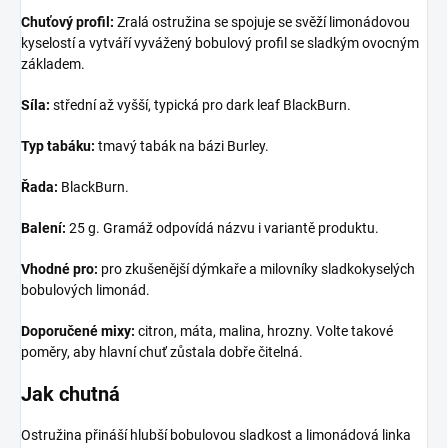
Chuťový profil:
Zralá ostružina se spojuje se svěží limonádovou
kyselostí a vytváří vyvážený bobulový profil se sladkým ovocným
základem.
Síla:
střední až vyšší, typická pro dark leaf BlackBurn.
Typ tabáku:
tmavý tabák na bázi Burley.
Řada:
BlackBurn.
Balení:
25 g. Gramáž odpovídá názvu i variantě produktu.
Vhodné pro:
pro zkušenější dýmkaře a milovníky sladkokyselých
bobulových limonád.
Doporučené mixy:
citron, máta, malina, hrozny. Volte takové
poměry, aby hlavní chuť zůstala dobře čitelná.
Jak chutná
Ostružina přináší hlubší bobulovou sladkost a limonádová linka