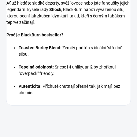
Ať už hledáte sladké dezerty, svěží ovoce nebo jste fanoušky jejich
legendární kyselé řady
Shock
, BlackBurn nabízí vyváženou sílu,
kterou ocení jak zkušení dýmkaři, tak ti, kteří s černým tabákem
teprve začínají.
Proč je BlackBurn bestseller?
Toasted Burley Blend:
Zemitý podtón s ideální "střední"
silou.
Tepelná odolnost:
Snese i 4 uhlíky, aniž by zhořknul –
"overpack" friendly.
Autenticita:
Příchutě chutnají přesně tak, jak mají, bez
chemie.