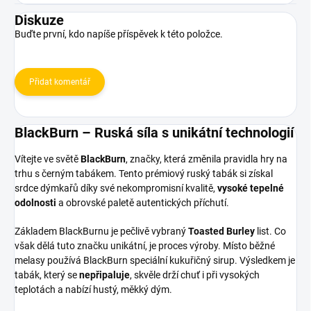
Diskuze
Buďte první, kdo napíše příspěvek k této položce.
Přidat komentář
BlackBurn – Ruská síla s unikátní technologií
Vítejte ve světě
BlackBurn
, značky, která změnila pravidla hry na
trhu s černým tabákem. Tento prémiový ruský tabák si získal
srdce dýmkařů díky své nekompromisní kvalitě,
vysoké tepelné
odolnosti
a obrovské paletě autentických příchutí.
Základem BlackBurnu je pečlivě vybraný
Toasted Burley
list. Co
však dělá tuto značku unikátní, je proces výroby. Místo běžné
melasy používá BlackBurn speciální kukuřičný sirup. Výsledkem je
tabák, který se
nepřipaluje
, skvěle drží chuť i při vysokých
teplotách a nabízí hustý, měkký dým.