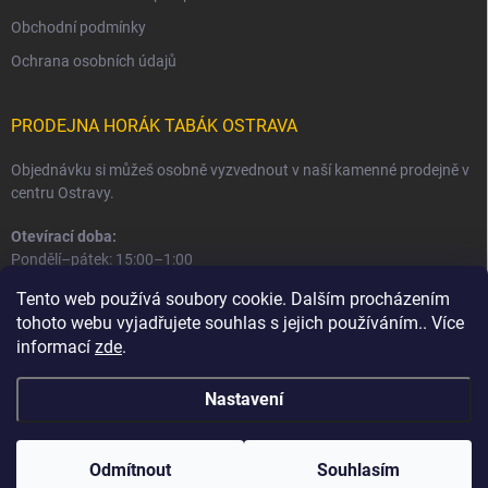
Obchodní podmínky
Ochrana osobních údajů
PRODEJNA HORÁK TABÁK OSTRAVA
Objednávku si můžeš osobně vyzvednout v naší kamenné prodejně v
centru Ostravy.
Otevírací doba:
Pondělí–pátek: 15:00–1:00
Sobota–neděle: 16:00–1:00
Tento web používá soubory cookie. Dalším procházením
tohoto webu vyjadřujete souhlas s jejich používáním.. Více
Informace o prodejně a osobním odběru
informací
zde
.
Nastavení
Copyright 2026
Horák Tabák
. Všechna práva vyhrazena.
Odmítnout
Souhlasím
Vytvořil Shoptet