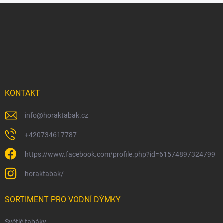
Z
á
p
a
t
í
KONTAKT
info
@
horaktabak.cz
+420734617787
https://www.facebook.com/profile.php?id=61574897324799
horaktabak/
SORTIMENT PRO VODNÍ DÝMKY
Světlé tabáky