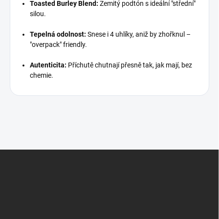
Toasted Burley Blend:
Zemitý podtón s ideální "střední"
silou.
Tepelná odolnost:
Snese i 4 uhlíky, aniž by zhořknul –
"overpack" friendly.
Autenticita:
Příchutě chutnají přesně tak, jak mají, bez
chemie.
Z
á
p
a
t
í