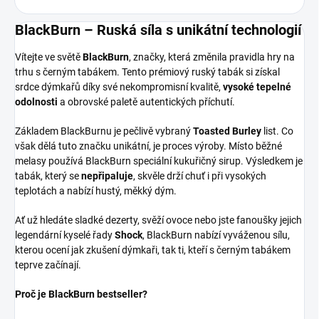
BlackBurn – Ruská síla s unikátní technologií
Vítejte ve světě
BlackBurn
, značky, která změnila pravidla hry na
trhu s černým tabákem. Tento prémiový ruský tabák si získal
srdce dýmkařů díky své nekompromisní kvalitě,
vysoké tepelné
odolnosti
a obrovské paletě autentických příchutí.
Základem BlackBurnu je pečlivě vybraný
Toasted Burley
list. Co
však dělá tuto značku unikátní, je proces výroby. Místo běžné
melasy používá BlackBurn speciální kukuřičný sirup. Výsledkem je
tabák, který se
nepřipaluje
, skvěle drží chuť i při vysokých
teplotách a nabízí hustý, měkký dým.
Ať už hledáte sladké dezerty, svěží ovoce nebo jste fanoušky jejich
legendární kyselé řady
Shock
, BlackBurn nabízí vyváženou sílu,
kterou ocení jak zkušení dýmkaři, tak ti, kteří s černým tabákem
teprve začínají.
Proč je BlackBurn bestseller?