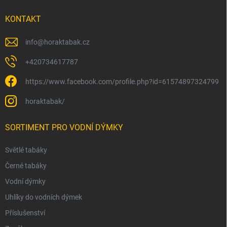
KONTAKT
info
@
horaktabak.cz
+420734617787
https://www.facebook.com/profile.php?id=61574897324799
horaktabak/
SORTIMENT PRO VODNÍ DÝMKY
Světlé tabáky
Černé tabáky
Vodní dýmky
Uhlíky do vodních dýmek
Příslušenství