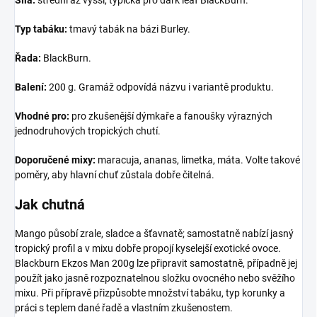
Síla:
střední až vyšší, typická pro dark leaf BlackBurn.
Typ tabáku:
tmavý tabák na bázi Burley.
Řada:
BlackBurn.
Balení:
200 g. Gramáž odpovídá názvu i variantě produktu.
Vhodné pro:
pro zkušenější dýmkaře a fanoušky výrazných
jednodruhových tropických chutí.
Doporučené mixy:
maracuja, ananas, limetka, máta. Volte takové
poměry, aby hlavní chuť zůstala dobře čitelná.
Jak chutná
Mango působí zrale, sladce a šťavnatě; samostatně nabízí jasný
tropický profil a v mixu dobře propojí kyselejší exotické ovoce.
Blackburn Ekzos Man 200g lze připravit samostatně, případně jej
použít jako jasně rozpoznatelnou složku ovocného nebo svěžího
mixu. Při přípravě přizpůsobte množství tabáku, typ korunky a
práci s teplem dané řadě a vlastním zkušenostem.