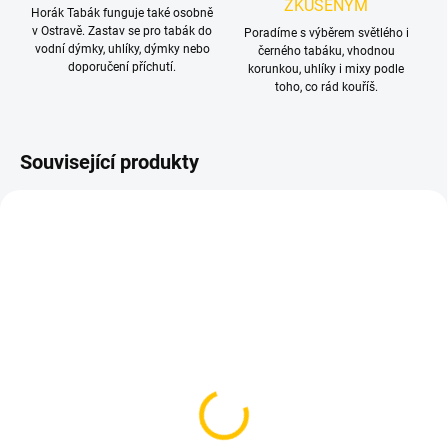
ZKUŠENÝM
Horák Tabák funguje také osobně
v Ostravě. Zastav se pro tabák do
Poradíme s výběrem světlého i
vodní dýmky, uhlíky, dýmky nebo
černého tabáku, vhodnou
doporučení příchutí.
korunkou, uhlíky i mixy podle
toho, co rád kouříš.
Související produkty
TIP
SKLADEM
SKLADEM
(>5 KS)
(2 KS)
Čistící kuličky - Horák
Řezaný alobal AO
Tabák
Panzerfolie 50 ks – silná