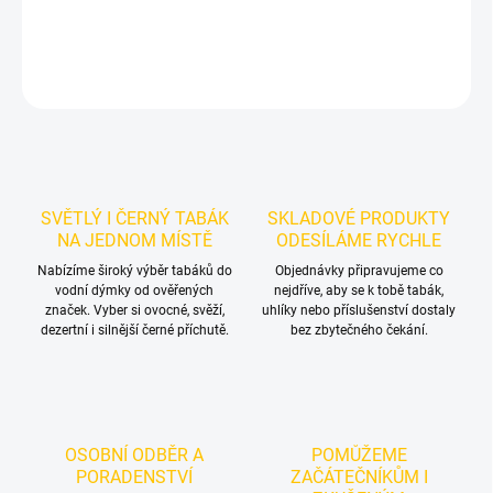
DETAILNÍ INFORMACE
ZEPTAT SE
HLÍDAT
SVĚTLÝ I ČERNÝ TABÁK
SKLADOVÉ PRODUKTY
NA JEDNOM MÍSTĚ
ODESÍLÁME RYCHLE
Nabízíme široký výběr tabáků do
Objednávky připravujeme co
vodní dýmky od ověřených
nejdříve, aby se k tobě tabák,
značek. Vyber si ovocné, svěží,
uhlíky nebo příslušenství dostaly
dezertní i silnější černé příchutě.
bez zbytečného čekání.
OSOBNÍ ODBĚR A
POMŮŽEME
PORADENSTVÍ
ZAČÁTEČNÍKŮM I