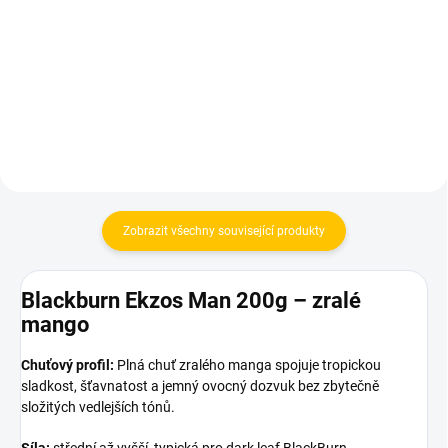
fólie do vodní dýmky 15
150 Kč
× 15 cm
149 Kč
Do košíku
Do košíku
Zobrazit všechny související produkty
Blackburn Ekzos Man 200g – zralé
mango
Chuťový profil:
Plná chuť zralého manga spojuje tropickou
sladkost, šťavnatost a jemný ovocný dozvuk bez zbytečně
složitých vedlejších tónů.