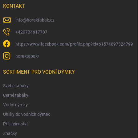
KONTAKT
info
@
horaktabak.cz
+420734617787
https://www.facebook.com/profile.php?id=61574897324799
horaktabak/
SORTIMENT PRO VODNÍ DÝMKY
Světlé tabáky
Černé tabáky
Vodní dýmky
Uhlíky do vodních dýmek
Příslušenství
Značky