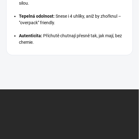
silou.
Tepelná odolnost:
Snese i 4 uhlíky, aniž by zhořknul –
"overpack" friendly.
Autenticita:
Příchutě chutnají přesně tak, jak mají, bez
chemie.
Z
á
p
a
t
í