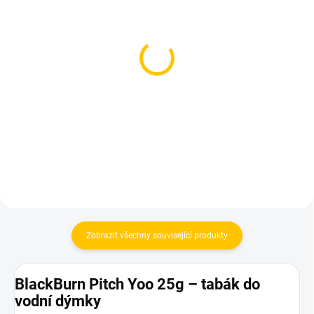
SKLADEM
SKLADEM
(3 KS)
(3 KS)
CRAFTIUM - Persica 40g
Azure BLACK - Carolina
Pch 250g
209 Kč
1 199 Kč
Do košíku
Do košíku
Zobrazit všechny související produkty
BlackBurn Pitch Yoo 25g – tabák do
vodní dýmky