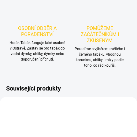
OSOBNÍ ODBĚR A
POMŮŽEME
PORADENSTVÍ
ZAČÁTEČNÍKŮM I
ZKUŠENÝM
Horák Tabák funguje také osobně
v Ostravě. Zastav se pro tabák do
Poradíme s výběrem světlého i
vodní dýmky, uhlíky, dýmky nebo
černého tabáku, vhodnou
doporučení příchutí.
korunkou, uhlíky i mixy podle
toho, co rád kouříš.
Související produkty