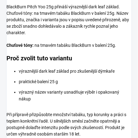
BlackBurn Pitch Yoo 25g přináší výraznější dark leaf základ.
Chuťové tóny: na tmavém tabáku BlackBurn v balení 25g. Název
produktu, značka i varianta jsou v popisu uvedené přirozeně, aby
se zboží snadno dohledávalo a zákazník rychle poznal jeho
charakter.
Chuťové tóny:
na tmavém tabáku BlackBurn v balení 25g.
Proč zvolit tuto variantu
výraznější dark leaf základ pro zkušenější dýmkaře
praktické balení 25 g
výrazný název varianty usnadňuje výběr i opakovaný
nákup
Při přípravě přizpůsobte množství tabáku, typ korunky a práci s
teplem konkrétní řadě. U silnějších směsí začněte opatrněji a
postupně dolaďte intenzitu podle svých zkušeností. Produkt je
určen výhradně osobám starším 18 let.