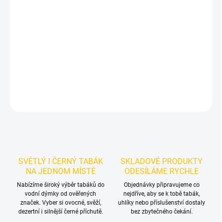
Příchuť: Broskev, Jogurt.
BlackBurn Pitch Yoo 25g
je výraznější
dark leaf tabák do vodní dýmky značky BlackBurn.
Chuťové tóny:
na tmavém tabáku BlackBurn v balení 25g. Vynikne samostatně a
nabízí prostor pro vlastní kombinace.
DETAILNÍ INFORMACE
ZEPTAT SE
HLÍDAT
SVĚTLÝ I ČERNÝ TABÁK
SKLADOVÉ PRODUKTY
NA JEDNOM MÍSTĚ
ODESÍLÁME RYCHLE
Nabízíme široký výběr tabáků do
Objednávky připravujeme co
vodní dýmky od ověřených
nejdříve, aby se k tobě tabák,
značek. Vyber si ovocné, svěží,
uhlíky nebo příslušenství dostaly
dezertní i silnější černé příchutě.
bez zbytečného čekání.