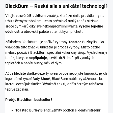
BlackBurn – Ruská síla s unikátní technologií
Vítejte ve světě
BlackBurn
, značky, která změnila pravidla hry na
trhu s černým tabákem. Tento prémiový ruský tabák si získal
srdce dýmkařů díky své nekompromisní kvalitě,
vysoké tepelné
odolnosti
a obrovské paletě autentických příchutí.
Základem BlackBurnu je pečlivě vybraný
Toasted Burley
list. Co
však dělá tuto značku unikátní, je proces výroby. Místo běžné
melasy používá BlackBurn speciální kukuřičný sirup. Výsledkem je
tabák, který se
nepřipaluje
, skvěle drží chuť i při vysokých
teplotách a nabízí hustý, měkký dým.
Ať už hledáte sladké dezerty, svěží ovoce nebo jste fanoušky jejich
legendární kyselé řady
Shock
, BlackBurn nabízí vyváženou sílu,
kterou ocení jak zkušení dýmkaři, tak ti, kteří s černým tabákem
teprve začínají.
Proč je BlackBurn bestseller?
Toasted Burley Blend:
Zemitý podtón s ideální "střední"