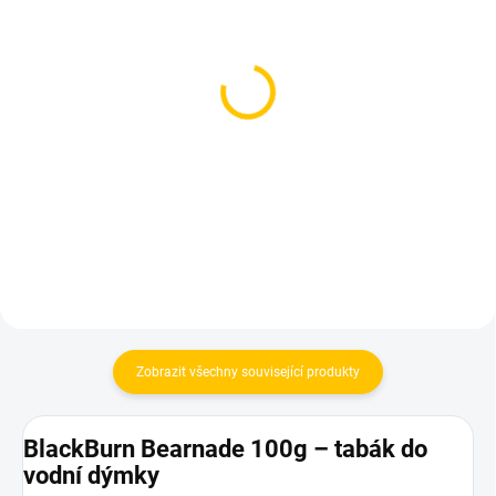
SKLADEM
SKLADEM
(1 KS)
(2 KS)
Fumelo Strong 25g -
BlackBurn Bearnade 25g
Deep Lake
119 Kč
99 Kč
Do košíku
Do košíku
Zobrazit všechny související produkty
BlackBurn Bearnade 100g – tabák do
vodní dýmky