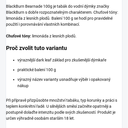
BlackBurn Bearnade 100g je tabák do vodní dýmky značky
BlackBurn s dobře rozpoznatelným charakterem. Chuťové tóny:
limonáda z lesních plodů. Balení 100 g se hodí pro pravidelné
použití i porovnávání vlastních kombinací.
Chuťové tóny:
limonáda z lesních plodů.
Proč zvolit tuto variantu
výraznější dark leaf základ pro zkušenější dýmkaře
praktické balení 100 g
výrazný název varianty usnadňuje výběr i opakovaný
nákup
Při přípravě přizpůsobte množství tabáku, typ korunky a práci s
teplem konkrétní řadě. U silnějších směsí začněte opatrněji a
postupně dolaďte intenzitu podle svých zkušeností. Produkt je
určen výhradně osobám starším 18 let.