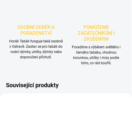
OSOBNÍ ODBĚR A
POMŮŽEME
PORADENSTVÍ
ZAČÁTEČNÍKŮM I
ZKUŠENÝM
Horák Tabák funguje také osobně
v Ostravě. Zastav se pro tabák do
Poradíme s výběrem světlého i
vodní dýmky, uhlíky, dýmky nebo
černého tabáku, vhodnou
doporučení příchutí.
korunkou, uhlíky i mixy podle
toho, co rád kouříš.
Související produkty
NOVINKA