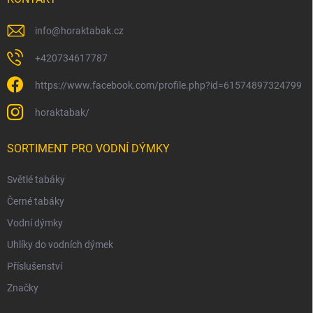
info
@
horaktabak.cz
+420734617787
https://www.facebook.com/profile.php?id=61574897324799
horaktabak/
SORTIMENT PRO VODNÍ DÝMKY
Světlé tabáky
Černé tabáky
Vodní dýmky
Uhlíky do vodních dýmek
Příslušenství
Značky