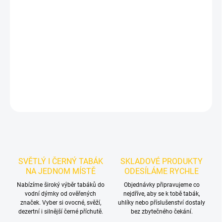
Příchuť: Limonáda, Lesní ovoce.
BlackBurn Bearnade 100g
je
výraznější dark leaf tabák do vodní dýmky značky BlackBurn.
Chuťové tóny:
limonáda z lesních plodů. Dobrá volba pro
samostatnou přípravu i kreativní mixy.
DETAILNÍ INFORMACE
ZEPTAT SE
HLÍDAT
SVĚTLÝ I ČERNÝ TABÁK
SKLADOVÉ PRODUKTY
NA JEDNOM MÍSTĚ
ODESÍLÁME RYCHLE
Nabízíme široký výběr tabáků do
Objednávky připravujeme co
vodní dýmky od ověřených
nejdříve, aby se k tobě tabák,
značek. Vyber si ovocné, svěží,
uhlíky nebo příslušenství dostaly
dezertní i silnější černé příchutě.
bez zbytečného čekání.