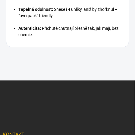
Tepelná odolnost:
Snese i 4 uhlíky, aniž by zhořknul –
"overpack" friendly.
Autenticita:
Příchutě chutnají přesně tak, jak mají, bez
chemie.
Z
á
p
a
t
í
KONTAKT