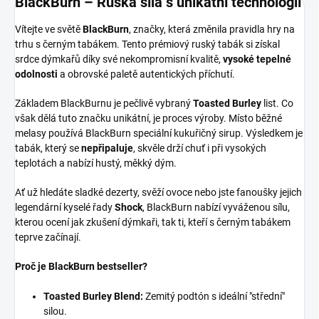
BlackBurn – Ruská síla s unikátní technologií
Vítejte ve světě
BlackBurn
, značky, která změnila pravidla hry na
trhu s černým tabákem. Tento prémiový ruský tabák si získal
srdce dýmkařů díky své nekompromisní kvalitě,
vysoké tepelné
odolnosti
a obrovské paletě autentických příchutí.
Základem BlackBurnu je pečlivě vybraný
Toasted Burley
list. Co
však dělá tuto značku unikátní, je proces výroby. Místo běžné
melasy používá BlackBurn speciální kukuřičný sirup. Výsledkem je
tabák, který se
nepřipaluje
, skvěle drží chuť i při vysokých
teplotách a nabízí hustý, měkký dým.
Ať už hledáte sladké dezerty, svěží ovoce nebo jste fanoušky jejich
legendární kyselé řady
Shock
, BlackBurn nabízí vyváženou sílu,
kterou ocení jak zkušení dýmkaři, tak ti, kteří s černým tabákem
teprve začínají.
Proč je BlackBurn bestseller?
Toasted Burley Blend:
Zemitý podtón s ideální "střední"
silou.