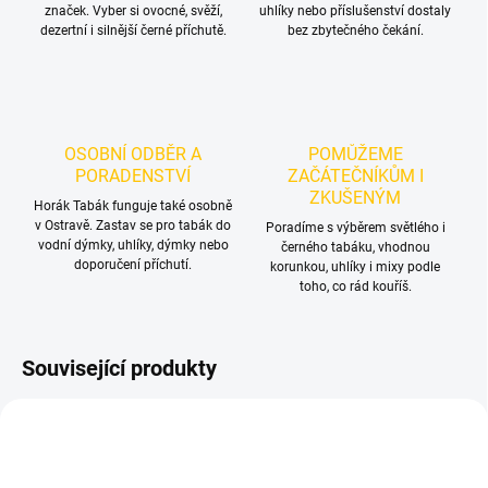
značek. Vyber si ovocné, svěží,
uhlíky nebo příslušenství dostaly
dezertní i silnější černé příchutě.
bez zbytečného čekání.
OSOBNÍ ODBĚR A
POMŮŽEME
PORADENSTVÍ
ZAČÁTEČNÍKŮM I
ZKUŠENÝM
Horák Tabák funguje také osobně
v Ostravě. Zastav se pro tabák do
Poradíme s výběrem světlého i
vodní dýmky, uhlíky, dýmky nebo
černého tabáku, vhodnou
doporučení příchutí.
korunkou, uhlíky i mixy podle
toho, co rád kouříš.
Související produkty
NOVINKA