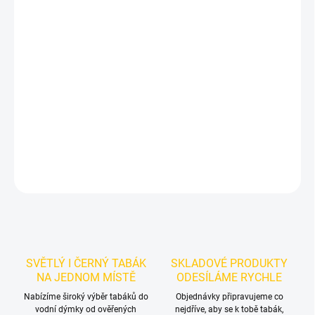
−
+
Přidat do košíku
Příchuť: Ananas, Tropické ovoce, Bonbóny.
Azure BLACK - White
Gummy Barry 250g
je výraznější dark leaf tabák do vodní dýmky
značky Azure.
Chuťové tóny:
bílých gumových medvídků,
ananasu a tropického ovoce. Dobrá volba pro samostatnou
přípravu i kreativní mixy.
DETAILNÍ INFORMACE
ZEPTAT SE
HLÍDAT
SVĚTLÝ I ČERNÝ TABÁK
SKLADOVÉ PRODUKTY
NA JEDNOM MÍSTĚ
ODESÍLÁME RYCHLE
Nabízíme široký výběr tabáků do
Objednávky připravujeme co
vodní dýmky od ověřených
nejdříve, aby se k tobě tabák,