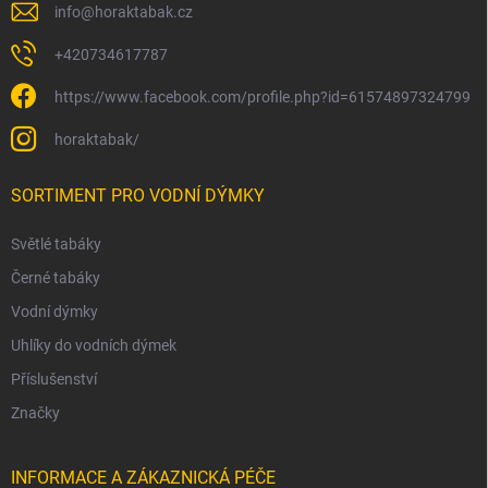
info
@
horaktabak.cz
+420734617787
https://www.facebook.com/profile.php?id=61574897324799
horaktabak/
SORTIMENT PRO VODNÍ DÝMKY
Světlé tabáky
Černé tabáky
Vodní dýmky
Uhlíky do vodních dýmek
Příslušenství
Značky
INFORMACE A ZÁKAZNICKÁ PÉČE