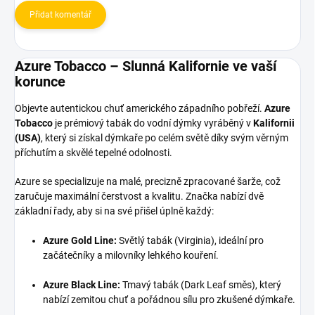
Přidat komentář
Azure Tobacco – Slunná Kalifornie ve vaší
korunce
Objevte autentickou chuť amerického západního pobřeží.
Azure
Tobacco
je prémiový tabák do vodní dýmky vyráběný v
Kalifornii
(USA)
, který si získal dýmkaře po celém světě díky svým věrným
příchutím a skvělé tepelné odolnosti.
Azure se specializuje na malé, precizně zpracované šarže, což
zaručuje maximální čerstvost a kvalitu. Značka nabízí dvě
základní řady, aby si na své přišel úplně každý:
Azure Gold Line:
Světlý tabák (Virginia), ideální pro
začátečníky a milovníky lehkého kouření.
Azure Black Line:
Tmavý tabák (Dark Leaf směs), který
nabízí zemitou chuť a pořádnou sílu pro zkušené dýmkaře.