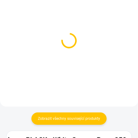
SKLADEM
SKLADEM
(1 KS)
(2 KS)
Theo Black Bon Pari
Dozaj BLACK - Grn Ap a
200g
Pr 125g
859 Kč
599 Kč
Do košíku
Do košíku
Zobrazit všechny související produkty