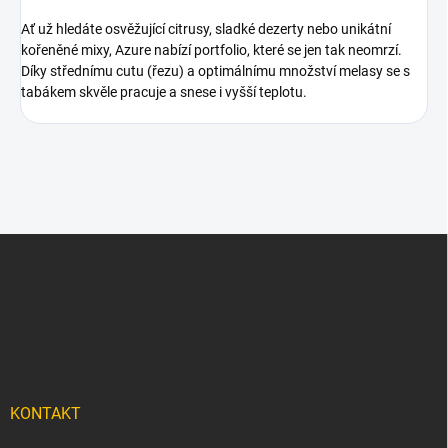
Ať už hledáte osvěžující citrusy, sladké dezerty nebo unikátní
kořeněné mixy, Azure nabízí portfolio, které se jen tak neomrzí.
Díky střednímu cutu (řezu) a optimálnímu množství melasy se s
tabákem skvěle pracuje a snese i vyšší teplotu.
Z
á
p
a
t
í
KONTAKT