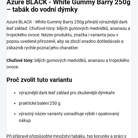
Azure BLACK - White Gummy Barry 250g
– tabák do vodní dýmky
Azure BLACK - White Gummy Barry 250g přináší výraznější dark
leaf základ. Chuťové tóny: bílých gumových medvídků, ananasu a
tropického ovoce. Název produktu, značka i varianta jsou v
popisu uvedené přirozeně, aby se zboží snadno dohledávalo a
zákazník rychle poznal jeho charakter.
Chuťové tóny:
bílých gumových medvídků, ananasu a tropického
ovoce.
Proč zvolit tuto variantu
výraznější dark leaf základ pro zkušenější dýmkaře
praktické balení 250 g
výrazný název varianty usnadňuje výběr i opakovaný
nákup
Při přípravě přizpůsobte množství tabáku, typ korunky a práci s