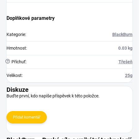
Doplňkové parametry
Kategorie
:
BlackBurn
Hmotnost
:
0.03 kg
?
Příchuť
:
Třešeň
Velikost
:
25g
Diskuze
Buďte první, kdo napíše příspěvek k této položce.
Přidat komentář