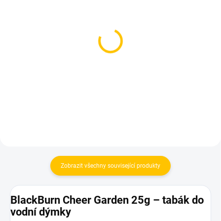
SKLADEM
SKLADEM
(1 KS)
(1 KS)
Azure BLACK - Cairo
Azure BLACK - D Chr
Crypt Tonight 250g
250g
1 199 Kč
1 199 Kč
Do košíku
Do košíku
Zobrazit všechny související produkty
BlackBurn Cheer Garden 25g – tabák do
vodní dýmky