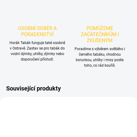
OSOBNÍ ODBĚR A
POMŮŽEME
PORADENSTVÍ
ZAČÁTEČNÍKŮM I
ZKUŠENÝM
Horák Tabák funguje také osobně
v Ostravě. Zastav se pro tabák do
Poradíme s výběrem světlého i
vodní dýmky, uhlíky, dýmky nebo
černého tabáku, vhodnou
doporučení příchutí.
korunkou, uhlíky i mixy podle
toho, co rád kouříš.
Související produkty
TIP