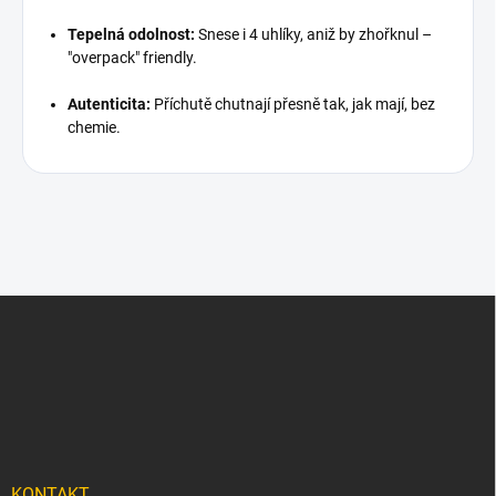
Tepelná odolnost:
Snese i 4 uhlíky, aniž by zhořknul –
"overpack" friendly.
Autenticita:
Příchutě chutnají přesně tak, jak mají, bez
chemie.
Z
á
p
a
t
í
KONTAKT