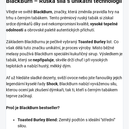
BlackBurn – Ruská síla s unikátní technologií
Vítejte ve světě
BlackBurn
, značky, která změnila pravidla hry na
trhu s černým tabákem. Tento prémiový ruský tabák si získal
srdce dýmkařů díky své nekompromisní kvalitě,
vysoké tepelné
odolnosti
a obrovské paletě autentických příchutí.
Základem BlackBurnu je pečlivě vybraný
Toasted Burley
list. Co
však dělá tuto značku unikátní, je proces výroby. Místo běžné
melasy používá BlackBurn speciální kukuřičný sirup. Výsledkem je
tabák, který se
nepřipaluje
, skvěle drží chuť i při vysokých
teplotách a nabízí hustý, měkký dým.
Ať už hledáte sladké dezerty, svěží ovoce nebo jste fanoušky jejich
legendární kyselé řady
Shock
, BlackBurn nabízí vyváženou sílu,
kterou ocení jak zkušení dýmkaři, tak ti, kteří s černým tabákem
teprve začínají.
Proč je BlackBurn bestseller?
Toasted Burley Blend:
Zemitý podtón s ideální "střední"
silou.