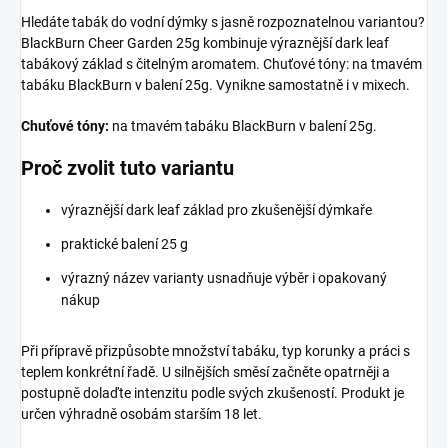
Hledáte tabák do vodní dýmky s jasně rozpoznatelnou variantou?
BlackBurn Cheer Garden 25g kombinuje výraznější dark leaf
tabákový základ s čitelným aromatem. Chuťové tóny: na tmavém
tabáku BlackBurn v balení 25g. Vynikne samostatně i v mixech.
Chuťové tóny:
na tmavém tabáku BlackBurn v balení 25g.
Proč zvolit tuto variantu
výraznější dark leaf základ pro zkušenější dýmkaře
praktické balení 25 g
výrazný název varianty usnadňuje výběr i opakovaný
nákup
Při přípravě přizpůsobte množství tabáku, typ korunky a práci s
teplem konkrétní řadě. U silnějších směsí začněte opatrněji a
postupně dolaďte intenzitu podle svých zkušeností. Produkt je
určen výhradně osobám starším 18 let.