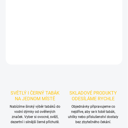
Příchuť: Třešeň.
BlackBurn Cheer Garden 25g
je výraznější dark
leaf tabák do vodní dýmky značky BlackBurn.
Chuťové tóny:
na
tmavém tabáku BlackBurn v balení 25g. Oceníte jej samostatně i
při kombinování s dalšími příchutěmi.
DETAILNÍ INFORMACE
ZEPTAT SE
HLÍDAT
SVĚTLÝ I ČERNÝ TABÁK
SKLADOVÉ PRODUKTY
NA JEDNOM MÍSTĚ
ODESÍLÁME RYCHLE
Nabízíme široký výběr tabáků do
Objednávky připravujeme co
vodní dýmky od ověřených
nejdříve, aby se k tobě tabák,
značek. Vyber si ovocné, svěží,
uhlíky nebo příslušenství dostaly
dezertní i silnější černé příchutě.
bez zbytečného čekání.