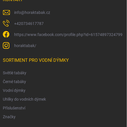
info
@
horaktabak.cz
+420734617787
https://www.facebook.com/profile.php?id=61574897324799
horaktabak/
SORTIMENT PRO VODNÍ DÝMKY
Světlé tabáky
Černé tabáky
Vodní dýmky
Uhlíky do vodních dýmek
Příslušenství
Značky