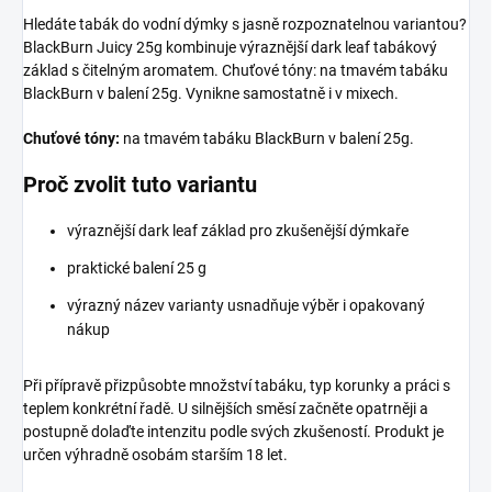
Hledáte tabák do vodní dýmky s jasně rozpoznatelnou variantou?
BlackBurn Juicy 25g kombinuje výraznější dark leaf tabákový
základ s čitelným aromatem. Chuťové tóny: na tmavém tabáku
BlackBurn v balení 25g. Vynikne samostatně i v mixech.
Chuťové tóny:
na tmavém tabáku BlackBurn v balení 25g.
Proč zvolit tuto variantu
výraznější dark leaf základ pro zkušenější dýmkaře
praktické balení 25 g
výrazný název varianty usnadňuje výběr i opakovaný
nákup
Při přípravě přizpůsobte množství tabáku, typ korunky a práci s
teplem konkrétní řadě. U silnějších směsí začněte opatrněji a
postupně dolaďte intenzitu podle svých zkušeností. Produkt je
určen výhradně osobám starším 18 let.