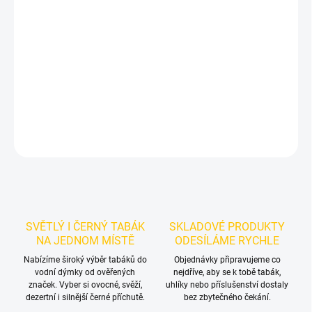
Příchuť: Jahoda.
BlackBurn Juicy 25g
je výraznější dark leaf
tabák do vodní dýmky značky BlackBurn.
Chuťové tóny:
na
tmavém tabáku BlackBurn v balení 25g. Vynikne samostatně a
nabízí prostor pro vlastní kombinace.
DETAILNÍ INFORMACE
ZEPTAT SE
HLÍDAT
SVĚTLÝ I ČERNÝ TABÁK
SKLADOVÉ PRODUKTY
NA JEDNOM MÍSTĚ
ODESÍLÁME RYCHLE
Nabízíme široký výběr tabáků do
Objednávky připravujeme co
vodní dýmky od ověřených
nejdříve, aby se k tobě tabák,
značek. Vyber si ovocné, svěží,
uhlíky nebo příslušenství dostaly
dezertní i silnější černé příchutě.
bez zbytečného čekání.