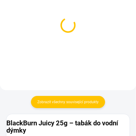
SKLADEM
SKLADEM
(5 KS)
(2 KS)
Fumelo Strong 25g -
Azure BLACK - Lady
Pink Pop
Liberty 250g
99 Kč
1 199 Kč
Do košíku
Do košíku
Zobrazit všechny související produkty
BlackBurn Juicy 25g – tabák do vodní
dýmky