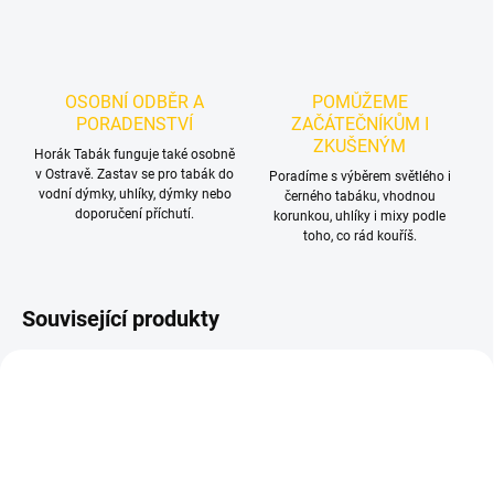
OSOBNÍ ODBĚR A
POMŮŽEME
PORADENSTVÍ
ZAČÁTEČNÍKŮM I
ZKUŠENÝM
Horák Tabák funguje také osobně
v Ostravě. Zastav se pro tabák do
Poradíme s výběrem světlého i
vodní dýmky, uhlíky, dýmky nebo
černého tabáku, vhodnou
doporučení příchutí.
korunkou, uhlíky i mixy podle
toho, co rád kouříš.
Související produkty
NOVINKA