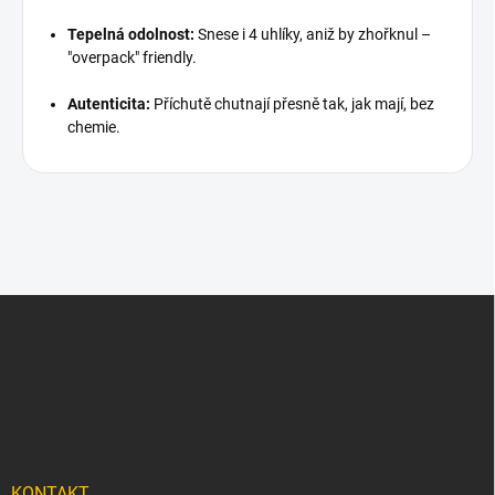
Tepelná odolnost:
Snese i 4 uhlíky, aniž by zhořknul –
"overpack" friendly.
Autenticita:
Příchutě chutnají přesně tak, jak mají, bez
chemie.
Z
á
p
a
t
í
KONTAKT