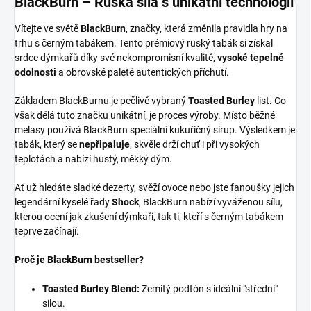
BlackBurn – Ruská síla s unikátní technologií
Vítejte ve světě
BlackBurn
, značky, která změnila pravidla hry na
trhu s černým tabákem. Tento prémiový ruský tabák si získal
srdce dýmkařů díky své nekompromisní kvalitě,
vysoké tepelné
odolnosti
a obrovské paletě autentických příchutí.
Základem BlackBurnu je pečlivě vybraný
Toasted Burley
list. Co
však dělá tuto značku unikátní, je proces výroby. Místo běžné
melasy používá BlackBurn speciální kukuřičný sirup. Výsledkem je
tabák, který se
nepřipaluje
, skvěle drží chuť i při vysokých
teplotách a nabízí hustý, měkký dým.
Ať už hledáte sladké dezerty, svěží ovoce nebo jste fanoušky jejich
legendární kyselé řady
Shock
, BlackBurn nabízí vyváženou sílu,
kterou ocení jak zkušení dýmkaři, tak ti, kteří s černým tabákem
teprve začínají.
Proč je BlackBurn bestseller?
Toasted Burley Blend:
Zemitý podtón s ideální "střední"
silou.