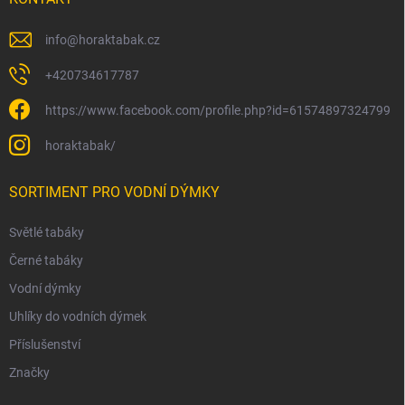
info
@
horaktabak.cz
+420734617787
https://www.facebook.com/profile.php?id=61574897324799
horaktabak/
SORTIMENT PRO VODNÍ DÝMKY
Světlé tabáky
Černé tabáky
Vodní dýmky
Uhlíky do vodních dýmek
Příslušenství
Značky