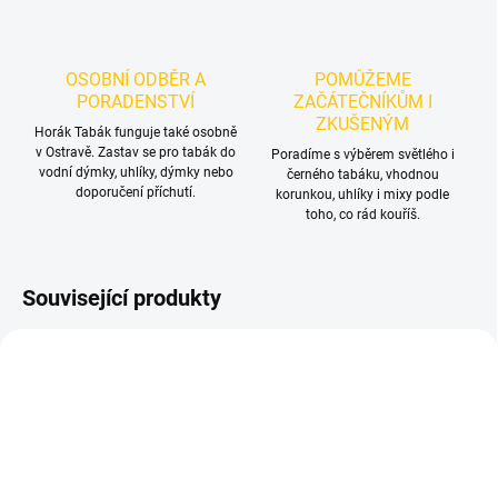
OSOBNÍ ODBĚR A
POMŮŽEME
PORADENSTVÍ
ZAČÁTEČNÍKŮM I
ZKUŠENÝM
Horák Tabák funguje také osobně
v Ostravě. Zastav se pro tabák do
Poradíme s výběrem světlého i
vodní dýmky, uhlíky, dýmky nebo
černého tabáku, vhodnou
doporučení příchutí.
korunkou, uhlíky i mixy podle
toho, co rád kouříš.
Související produkty