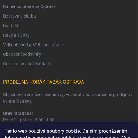
Kamenná prodejna Ostrava
Doprava a platba
Kontakt
Rady a články
Velkoobchod a B2B spolupráce
Obchodní podmínky
Ochrana osobních údajů
PRODEJNA HORÁK TABÁK OSTRAVA
Objednávku si můžeš osobně vyzvednout v naší kamenné prodejně v
centru Ostravy.
Otevírací doba:
Pondělí–pátek: 15:00–1:00
Sobota–neděle: 16:00–1:00
Tento web používá soubory cookie. Dalším procházením
tohoto webu vyjadřujete souhlas s jejich používáním.. Více