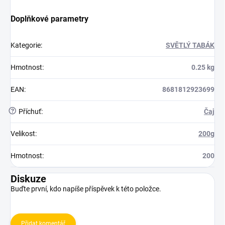
Doplňkové parametry
Kategorie
:
SVĚTLÝ TABÁK
Hmotnost
:
0.25 kg
EAN
:
8681812923699
?
Příchuť
:
Čaj
Velikost
:
200g
Hmotnost
:
200
Diskuze
Buďte první, kdo napíše příspěvek k této položce.
Přidat komentář