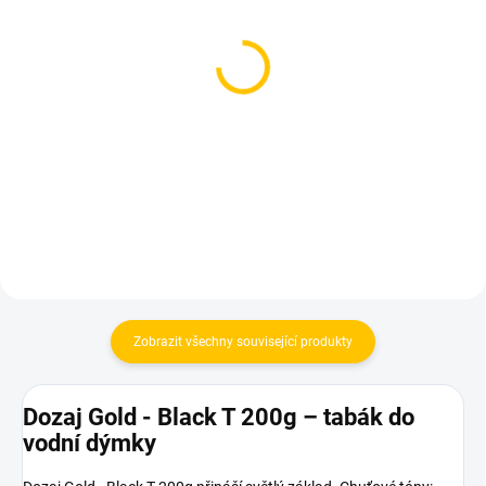
SKLADEM
SKLADEM
(1 KS)
(1 KS)
Azure BLACK - Black T
Azure BLACK - Royal
250g
Queen 250g
1 199 Kč
1 199 Kč
Do košíku
Do košíku
Zobrazit všechny související produkty
Dozaj Gold - Black T 200g – tabák do
vodní dýmky