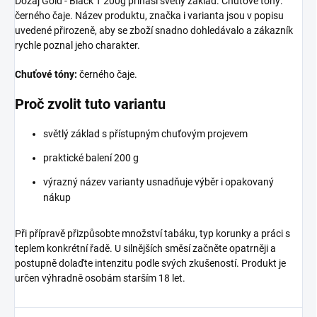
Dozaj Gold - Black T 200g přináší světlý základ. Chuťové tóny:
černého čaje. Název produktu, značka i varianta jsou v popisu
uvedené přirozeně, aby se zboží snadno dohledávalo a zákazník
rychle poznal jeho charakter.
Chuťové tóny:
černého čaje.
Proč zvolit tuto variantu
světlý základ s přístupným chuťovým projevem
praktické balení 200 g
výrazný název varianty usnadňuje výběr i opakovaný
nákup
Při přípravě přizpůsobte množství tabáku, typ korunky a práci s
teplem konkrétní řadě. U silnějších směsí začněte opatrněji a
postupně dolaďte intenzitu podle svých zkušeností. Produkt je
určen výhradně osobám starším 18 let.