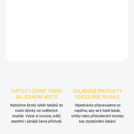
Příchuť: Čaj.
Dozaj Gold - Black T 200g
je světlý tabák do vodní
dýmky značky Dozaj.
Chuťové tóny:
černého čaje. Dobrá volba pro
samostatnou přípravu i kreativní mixy.
DETAILNÍ INFORMACE
ZEPTAT SE
HLÍDAT
SVĚTLÝ I ČERNÝ TABÁK
SKLADOVÉ PRODUKTY
NA JEDNOM MÍSTĚ
ODESÍLÁME RYCHLE
Nabízíme široký výběr tabáků do
Objednávky připravujeme co
vodní dýmky od ověřených
nejdříve, aby se k tobě tabák,
značek. Vyber si ovocné, svěží,
uhlíky nebo příslušenství dostaly
dezertní i silnější černé příchutě.
bez zbytečného čekání.