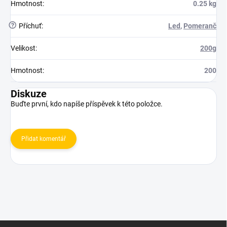
Hmotnost
:
0.25 kg
?
Příchuť
:
Led
,
Pomeranč
Velikost
:
200g
Hmotnost
:
200
Diskuze
Buďte první, kdo napíše příspěvek k této položce.
Přidat komentář
Z