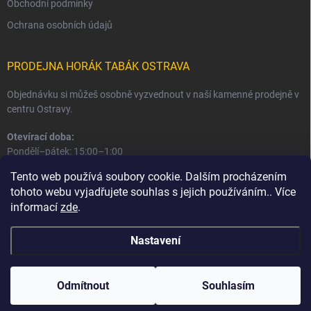
Obchodní podmínky
Ochrana osobních údajů
PRODEJNA HORÁK TABÁK OSTRAVA
Objednávku si můžeš osobně vyzvednout v naší kamenné prodejně v
centru Ostravy.
Otevírací doba:
Pondělí–pátek: 15:00–1:00
Sobota–neděle: 16:00–1:00
Tento web používá soubory cookie. Dalším procházením
tohoto webu vyjadřujete souhlas s jejich používáním.. Více
Informace o prodejně a osobním odběru
informací
zde
.
Nastavení
Copyright 2026
Horák Tabák
. Všechna práva vyhrazena.
Odmítnout
Souhlasím
Vytvořil Shoptet