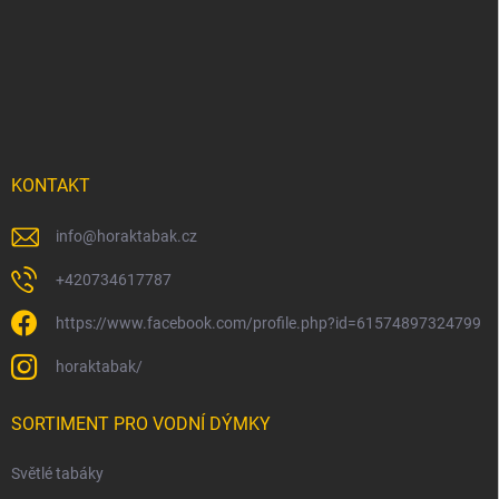
á
p
a
t
í
KONTAKT
info
@
horaktabak.cz
+420734617787
https://www.facebook.com/profile.php?id=61574897324799
horaktabak/
SORTIMENT PRO VODNÍ DÝMKY
Světlé tabáky