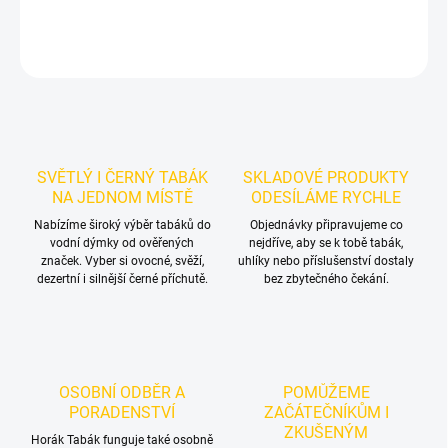
DETAILNÍ INFORMACE
ZEPTAT SE
HLÍDAT
SVĚTLÝ I ČERNÝ TABÁK
SKLADOVÉ PRODUKTY
NA JEDNOM MÍSTĚ
ODESÍLÁME RYCHLE
Nabízíme široký výběr tabáků do
Objednávky připravujeme co
vodní dýmky od ověřených
nejdříve, aby se k tobě tabák,
značek. Vyber si ovocné, svěží,
uhlíky nebo příslušenství dostaly
dezertní i silnější černé příchutě.
bez zbytečného čekání.
OSOBNÍ ODBĚR A
POMŮŽEME
PORADENSTVÍ
ZAČÁTEČNÍKŮM I
ZKUŠENÝM
Horák Tabák funguje také osobně