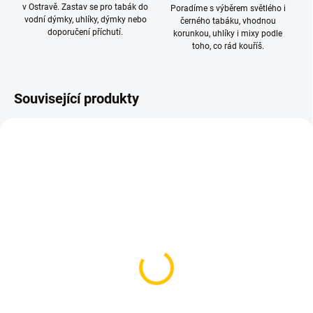
v Ostravě. Zastav se pro tabák do
Poradíme s výběrem světlého i
vodní dýmky, uhlíky, dýmky nebo
černého tabáku, vhodnou
doporučení příchutí.
korunkou, uhlíky i mixy podle
toho, co rád kouříš.
Související produkty
SKLADEM
SKLADEM
(1 KS)
(2 KS)
Smyrna Gold - Frt Bomb
Smyrna Gold - Felicita
200g
200g
639 Kč
639 Kč