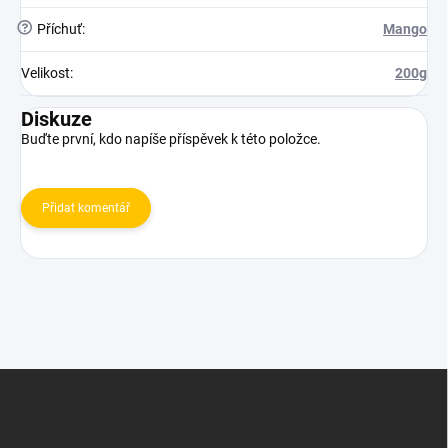
?
Příchuť
:
Mango
Velikost
:
200g
Diskuze
Buďte první, kdo napíše příspěvek k této položce.
Přidat komentář
Z
á
p
a