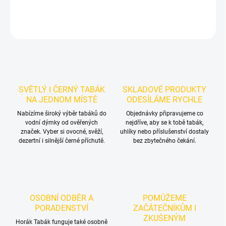
DETAILNÍ INFORMACE
ZEPTAT SE
HLÍDAT
SVĚTLÝ I ČERNÝ TABÁK
SKLADOVÉ PRODUKTY
NA JEDNOM MÍSTĚ
ODESÍLÁME RYCHLE
Nabízíme široký výběr tabáků do
Objednávky připravujeme co
vodní dýmky od ověřených
nejdříve, aby se k tobě tabák,
značek. Vyber si ovocné, svěží,
uhlíky nebo příslušenství dostaly
dezertní i silnější černé příchutě.
bez zbytečného čekání.
OSOBNÍ ODBĚR A
POMŮŽEME
PORADENSTVÍ
ZAČÁTEČNÍKŮM I
ZKUŠENÝM
Horák Tabák funguje také osobně