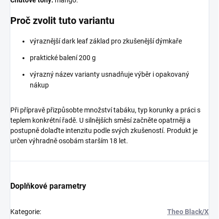
Chuťové tóny:
mango.
Proč zvolit tuto variantu
výraznější dark leaf základ pro zkušenější dýmkaře
praktické balení 200 g
výrazný název varianty usnadňuje výběr i opakovaný
nákup
Při přípravě přizpůsobte množství tabáku, typ korunky a práci s
teplem konkrétní řadě. U silnějších směsí začněte opatrněji a
postupně dolaďte intenzitu podle svých zkušeností. Produkt je
určen výhradně osobám starším 18 let.
Doplňkové parametry
Kategorie
:
Theo Black/X