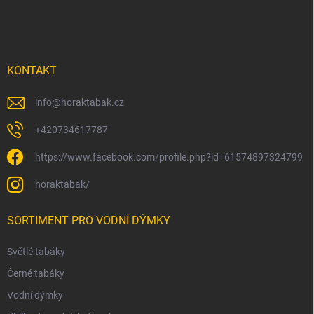
t
í
KONTAKT
info
@
horaktabak.cz
+420734617787
https://www.facebook.com/profile.php?id=61574897324799
horaktabak/
SORTIMENT PRO VODNÍ DÝMKY
Světlé tabáky
Černé tabáky
Vodní dýmky