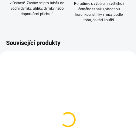
v Ostravě. Zastav se pro tabák do
Poradíme s výběrem světlého i
vodní dýmky, uhlíky, dýmky nebo
černého tabáku, vhodnou
doporučení příchutí.
korunkou, uhlíky i mixy podle
toho, co rád kouříš.
Související produkty
TIP
SKLADEM
SKLADEM
(4 KS)
(>5 KS)
Kleště na uhlíky Blade
Kuličky do vodní dýmky -
Hookah V1 – Gold
6mm (1 kus)
(Zlatá)
10 Kč