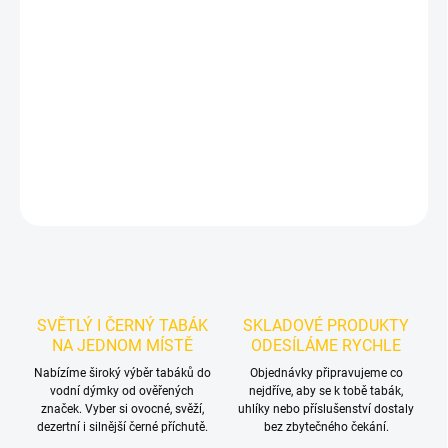
Příchuť: Krém, Pomeranč.
Starwalker Malta Dream 50g
je světlý
tabák do vodní dýmky značky Starwalker.
Chuťové tóny:
smetanový pomeranč. Oceníte jej samostatně i při kombinování s
dalšími příchutěmi.
DETAILNÍ INFORMACE
ZEPTAT SE
HLÍDAT
SVĚTLÝ I ČERNÝ TABÁK
SKLADOVÉ PRODUKTY
NA JEDNOM MÍSTĚ
ODESÍLÁME RYCHLE
Nabízíme široký výběr tabáků do
Objednávky připravujeme co
vodní dýmky od ověřených
nejdříve, aby se k tobě tabák,
značek. Vyber si ovocné, svěží,
uhlíky nebo příslušenství dostaly
dezertní i silnější černé příchutě.
bez zbytečného čekání.