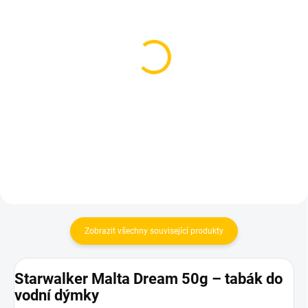
SKLADEM
SKLADEM
(2 KS)
(>5 KS)
Starwalker Malta Dream
Overdozz Mad Spiral 50g
250g
199 Kč
849 Kč
Do košíku
Do košíku
Zobrazit všechny související produkty
Starwalker Malta Dream 50g – tabák do
vodní dýmky