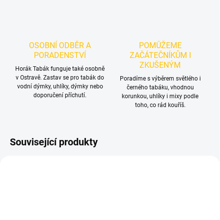
OSOBNÍ ODBĚR A
POMŮŽEME
PORADENSTVÍ
ZAČÁTEČNÍKŮM I
ZKUŠENÝM
Horák Tabák funguje také osobně
v Ostravě. Zastav se pro tabák do
Poradíme s výběrem světlého i
vodní dýmky, uhlíky, dýmky nebo
černého tabáku, vhodnou
doporučení příchutí.
korunkou, uhlíky i mixy podle
toho, co rád kouříš.
Související produkty