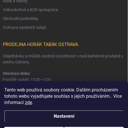
Rady a články
Velkoobchod a B2B spolupráce
Obchodní podmínky
Ochrana osobních údajů
PRODEJNA HORÁK TABÁK OSTRAVA
Objednávku si můžeš osobně vyzvednout v naší kamenné prodejně v
centru Ostravy.
Otevírací doba:
Pondělí–pátek: 15:00–1:00
Sobota–neděle: 16:00–1:00
Tento web používá soubory cookie. Dalším procházením
tohoto webu vyjadřujete souhlas s jejich používáním.. Více
Informace o prodejně a osobním odběru
informací
zde
.
Nastavení
Copyright 2026
Horák Tabák
. Všechna práva vyhrazena.