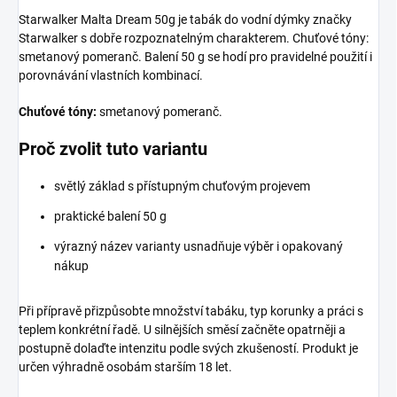
Starwalker Malta Dream 50g je tabák do vodní dýmky značky
Starwalker s dobře rozpoznatelným charakterem. Chuťové tóny:
smetanový pomeranč. Balení 50 g se hodí pro pravidelné použití i
porovnávání vlastních kombinací.
Chuťové tóny:
smetanový pomeranč.
Proč zvolit tuto variantu
světlý základ s přístupným chuťovým projevem
praktické balení 50 g
výrazný název varianty usnadňuje výběr i opakovaný
nákup
Při přípravě přizpůsobte množství tabáku, typ korunky a práci s
teplem konkrétní řadě. U silnějších směsí začněte opatrněji a
postupně dolaďte intenzitu podle svých zkušeností. Produkt je
určen výhradně osobám starším 18 let.